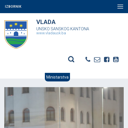
IZBORNIK
VLADA
UNSKO SANSKOG KANTONA
www.vladausk.ba
Ministarstva