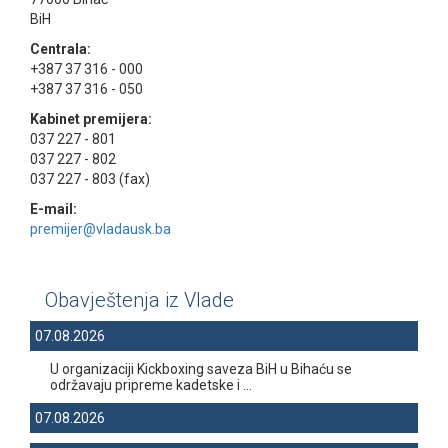
BiH
Centrala:
+387 37 316 - 000
+387 37 316 - 050
Kabinet premijera:
037 227 - 801
037 227 - 802
037 227 - 803 (fax)
E-mail:
premijer@vladausk.ba
Obavještenja iz Vlade
07.08.2026
U organizaciji Kickboxing saveza BiH u Bihaću se
održavaju pripreme kadetske i ...
07.08.2026