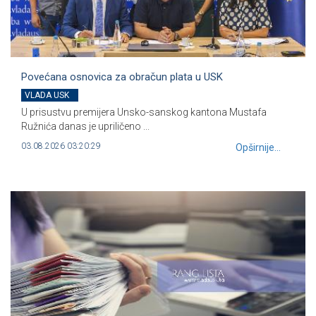
Povećana osnovica za obračun plata u USK
VLADA USK
U prisustvu premijera Unsko-sanskog kantona Mustafa
Ružnića danas je upriličeno ...
03.08.2026 03:20:29
Opširnije...