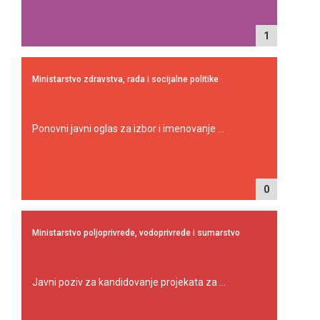
1
Ministarstvo zdravstva, rada i socijalne politike
Ponovni javni oglas za izbor i imenovanje ...
0
Ministarstvo poljoprivrede, vodoprivrede i sumarstvo
Javni poziv za kandidovanje projekata za ...