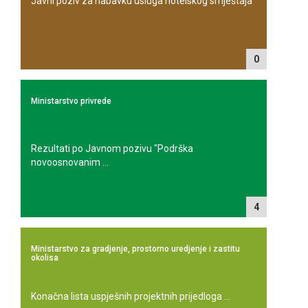
Javni poziv za nabavku usluga hotelskog smještaja
0
Ministarstvo privrede
Rezultati po Javnom pozivu "Podrška
novoosnovanim ...
4
Ministarstvo za gradjenje, prostorno uredjenje i zastitu
okolisa
Konačna lista uspješnih projektnih prijedloga ...