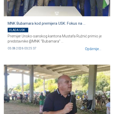
MNK Bubamara kod premijera USK: Fokus na ...
VLADA USK
Premijer Unsko-sanskog kantona Mustafa Ružnić primio je
predstavnike @MNK "Bubamara" ...
03.08.2026 03:25:37
Opširnije...