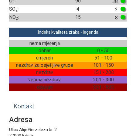
O
:
90
38
3
SO
:
4
2
2
NO
:
15
8
2
Indeks kvaliteta zraka - legenda
nema mjerenja
dobar
0 - 50
umjeren
51 - 100
nezdrav za osjetljive grupe
101 - 150
nezdrav
151 - 200
veoma nezdrav
201 - 300
opasan
301 - 500
Kontakt
Adresa
Ulica Alije Đerzeleza br. 2
77000 Bihać