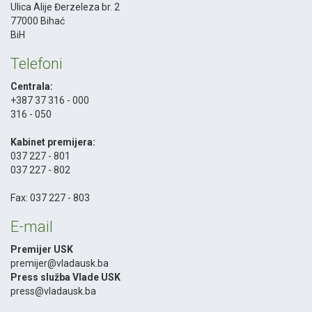
Ulica Alije Đerzeleza br. 2
77000 Bihać
BiH
Telefoni
Centrala:
+387 37 316 - 000
316 - 050
-
Kabinet premijera:
037 227 - 801
037 227 - 802
-
Fax: 037 227 - 803
E-mail
Premijer USK
premijer@vladausk.ba
Press služba Vlade USK
press@vladausk.ba