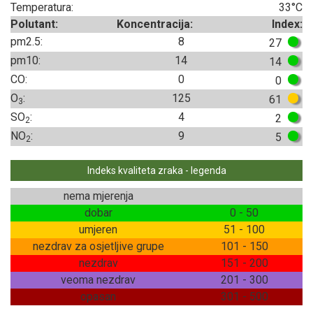
Temperatura:
33°C
Polutant:
Koncentracija:
Index:
pm2.5:
8
27
pm10:
14
14
CO:
0
0
O
:
125
61
3
SO
:
4
2
2
NO
:
9
5
2
Indeks kvaliteta zraka - legenda
nema mjerenja
dobar
0 - 50
umjeren
51 - 100
nezdrav za osjetljive grupe
101 - 150
nezdrav
151 - 200
veoma nezdrav
201 - 300
opasan
301 - 500