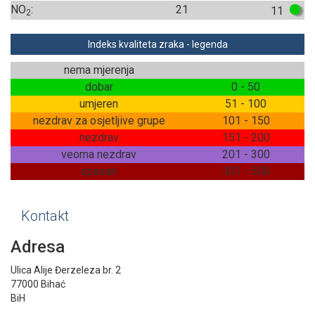
NO
:
21
11
2
Indeks kvaliteta zraka - legenda
nema mjerenja
dobar
0 - 50
umjeren
51 - 100
nezdrav za osjetljive grupe
101 - 150
nezdrav
151 - 200
veoma nezdrav
201 - 300
opasan
301 - 500
Kontakt
Adresa
Ulica Alije Đerzeleza br. 2
77000 Bihać
BiH