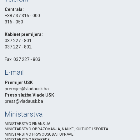
Centrala:
+387 37 316 - 000
316 - 050
-
Kabinet premijera:
037 227 - 801
037 227 - 802
-
Fax: 037 227 - 803
E-mail
Premijer USK
premijer@vladausk.ba
Press služba Vlade USK
press@vladausk.ba
Ministarstva
MINISTARSTVO FINANSIJA
MINISTARSTVO OBRAZOVANJA, NAUKE, KULTURE I SPORTA
MINISTARSTVO PRAVOUSUĐA I UPRAVE
MINISTARSTVO PRIVREDE