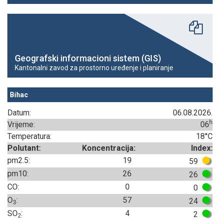
Geografski informacioni sistem (GIS)
Kantonalni zavod za prostorno uređenje i planiranje
Bihac
Datum:
06.08.2026.
h
Vrijeme:
06
Temperatura:
18°C
Polutant:
Koncentracija:
Index:
pm2.5:
19
59
pm10:
26
26
CO:
0
0
O
:
57
24
3
SO
:
4
2
2