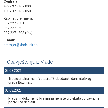
Centrala:
+387 37 316 - 000
+387 37 316 - 050
Kabinet premijera:
037 227 - 801
037 227 - 802
037 227 - 803 (fax)
E-mail:
premijer@vladausk.ba
Obavještenja iz Vlade
05.08.2026
Tradicionalna manifestacija “Slobodarski dani viteškog
grada Bužima ...
05.08.2026
Preuzmi dokument: Preliminarne liste projekata po Javnom
pozivu za dodjelu ...