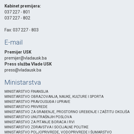
-
Kabinet premijera:
037 227 - 801
037 227 - 802
-
Fax: 037 227 - 803
E-mail
Premijer USK
premijer@vladausk.ba
Press služba Vlade USK
press@vladausk.ba
Ministarstva
MINISTARSTVO FINANSIJA
MINISTARSTVO OBRAZOVANJA, NAUKE, KULTURE I SPORTA
MINISTARSTVO PRAVOUSUĐA I UPRAVE
MINISTARSTVO PRIVREDE
MINISTARSTVO ZA GRAĐENJE, PROSTORNO UREĐENJE I ZAŠTITU OKOLIŠA
MINISTARSTVO UNUTRAŠNJIH POSLOVA
MINISTARSTVO ZA PITANJE BORACA I RVI
MINISTARSTVO ZDRAVSTVA I SOCIJALNE POLITIKE
MINISTARSTVO POLJOPRIVREDE, VODOPRIVREDE I ŠUMARSTVO