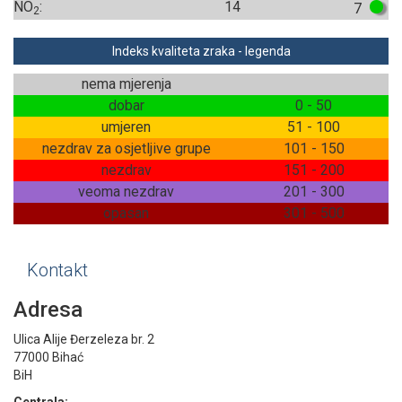
NO
:
14
7
2
Indeks kvaliteta zraka - legenda
nema mjerenja
dobar
0 - 50
umjeren
51 - 100
nezdrav za osjetljive grupe
101 - 150
nezdrav
151 - 200
veoma nezdrav
201 - 300
opasan
301 - 500
Kontakt
Adresa
Ulica Alije Đerzeleza br. 2
77000 Bihać
BiH