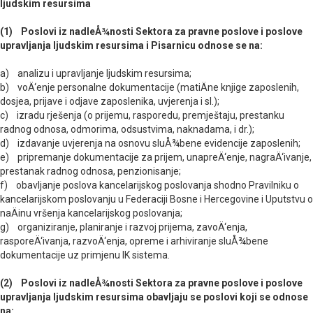
ljudskim resursima
(1) Poslovi iz nadleÅ¾nosti Sektora za pravne poslove i poslove
upravljanja ljudskim resursima i Pisarnicu odnose se na:
a) analizu i upravljanje ljudskim resursima;
b) voÄ‘enje personalne dokumentacije (matiÄne knjige zaposlenih,
dosjea, prijave i odjave zaposlenika, uvjerenja i sl.);
c) izradu rješenja (o prijemu, rasporedu, premještaju, prestanku
radnog odnosa, odmorima, odsustvima, naknadama, i dr.);
d) izdavanje uvjerenja na osnovu sluÅ¾bene evidencije zaposlenih;
e) pripremanje dokumentacije za prijem, unapreÄ‘enje, nagraÄ‘ivanje,
prestanak radnog odnosa, penzionisanje;
f) obavljanje poslova kancelarijskog poslovanja shodno Pravilniku o
kancelarijskom poslovanju u Federaciji Bosne i Hercegovine i Uputstvu o
naÄinu vršenja kancelarijskog poslovanja;
g) organiziranje, planiranje i razvoj prijema, zavoÄ‘enja,
rasporeÄ‘ivanja, razvoÄ‘enja, opreme i arhiviranje sluÅ¾bene
dokumentacije uz primjenu IK sistema.
(2) Poslovi iz nadleÅ¾nosti Sektora za pravne poslove i poslove
upravljanja ljudskim resursima obavljaju se poslovi koji se odnose
na: