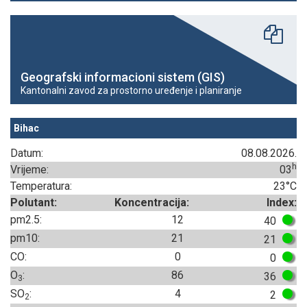
Geografski informacioni sistem (GIS)
Kantonalni zavod za prostorno uređenje i planiranje
Bihac
Datum:
08.08.2026.
h
Vrijeme:
03
Temperatura:
23°C
Polutant:
Koncentracija:
Index:
pm2.5:
12
40
pm10:
21
21
CO:
0
0
O
:
86
36
3
SO
:
4
2
2