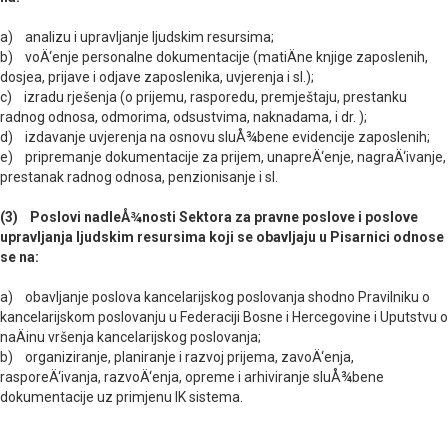
a) analizu i upravljanje ljudskim resursima;
b) voÄ‘enje personalne dokumentacije (matiÄne knjige zaposlenih,
dosjea, prijave i odjave zaposlenika, uvjerenja i sl.);
c) izradu rješenja (o prijemu, rasporedu, premještaju, prestanku
radnog odnosa, odmorima, odsustvima, naknadama, i dr. );
d) izdavanje uvjerenja na osnovu sluÅ¾bene evidencije zaposlenih;
e) pripremanje dokumentacije za prijem, unapreÄ‘enje, nagraÄ‘ivanje,
prestanak radnog odnosa, penzionisanje i sl.
(3) Poslovi nadleÅ¾nosti Sektora za pravne poslove i poslove
upravljanja ljudskim resursima koji se obavljaju u Pisarnici odnose
se na:
a) obavljanje poslova kancelarijskog poslovanja shodno Pravilniku o
kancelarijskom poslovanju u Federaciji Bosne i Hercegovine i Uputstvu o
naÄinu vršenja kancelarijskog poslovanja;
b) organiziranje, planiranje i razvoj prijema, zavoÄ‘enja,
rasporeÄ‘ivanja, razvoÄ‘enja, opreme i arhiviranje sluÅ¾bene
dokumentacije uz primjenu IK sistema.