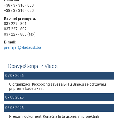
Centrala:
+387 37 316 - 000
+387 37 316 - 050
Kabinet premijera:
037 227 - 801
037 227 - 802
037 227 - 803 (fax)
E-mail:
premijer@vladausk.ba
Obavještenja iz Vlade
07.08.2026
U organizaciji Kickboxing saveza BiH u Bihaću se održavaju
pripreme kadetske i ...
07.08.2026
06.08.2026
Preuzmi dokument: Konačna lista uspješnih projektnih