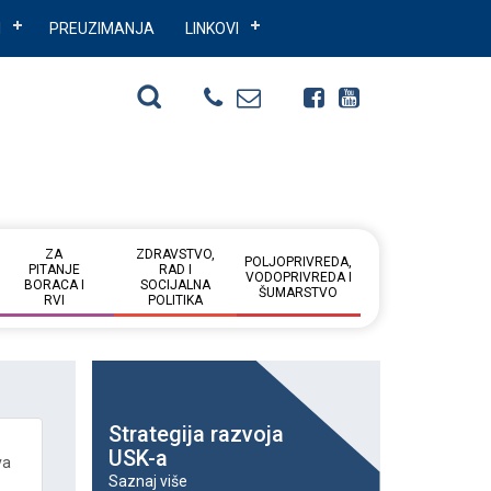
I
PREUZIMANJA
LINKOVI
ZA
ZDRAVSTVO,
POLJOPRIVREDA,
PITANJE
RAD I
VODOPRIVREDA I
BORACA I
SOCIJALNA
ŠUMARSTVO
RVI
POLITIKA
Strategija razvoja
USK-a
va
Saznaj više