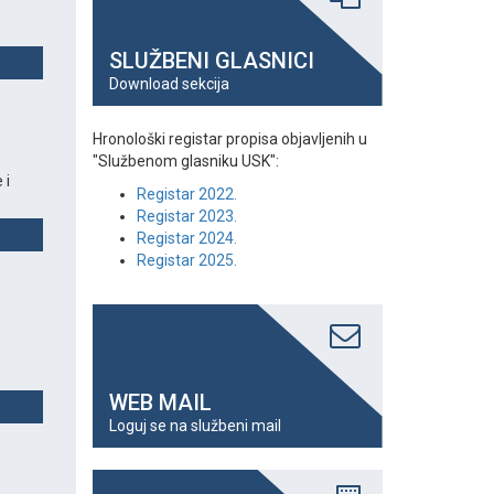
SLUŽBENI GLASNICI
Download sekcija
Hronološki registar propisa objavljenih u
"Službenom glasniku USK":
 i
Registar 2022.
Registar 2023.
Registar 2024.
Registar 2025.
WEB MAIL
Loguj se na službeni mail