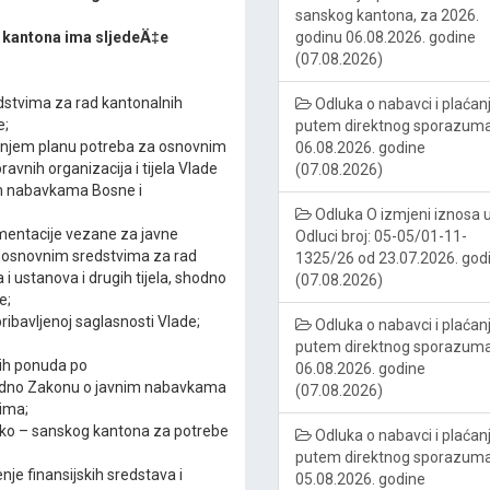
sanskog kantona, za 2026.
 kantona ima sljedeÄ‡e
godinu 06.08.2026. godine
(07.08.2026)
dstvima za rad kantonalnih
Odluka o nabavci i plaćan
e;
putem direktnog sporazum
išnjem planu potreba za osnovnim
06.08.2026. godine
vnih organizacija i tijela Vlade
(07.08.2026)
im nabavkama Bosne i
Odluka O izmjeni iznosa 
entacije vezane za javne
Odluci broj: 05-05/01-11-
 osnovnim sredstvima za rad
1325/26 od 23.07.2026. god
i ustanova i drugih tijela, shodno
(07.08.2026)
e;
ibavljenoj saglasnosti Vlade;
Odluka o nabavci i plaćan
putem direktnog sporazum
jih ponuda po
06.08.2026. godine
odno Zakonu o javnim nabavkama
(07.08.2026)
ima;
sko – sanskog kantona za potrebe
Odluka o nabavci i plaćan
putem direktnog sporazum
je finansijskih sredstava i
05.08.2026. godine