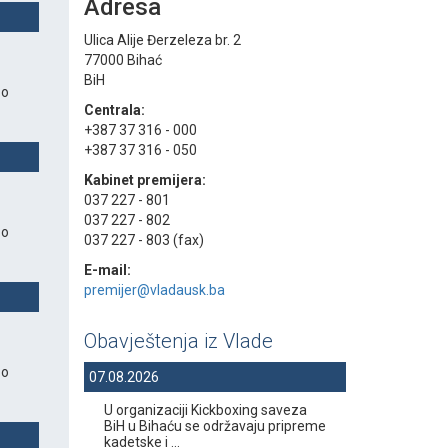
Adresa
Ulica Alije Đerzeleza br. 2
77000 Bihać
BiH
 o
Centrala:
+387 37 316 - 000
+387 37 316 - 050
Kabinet premijera:
037 227 - 801
037 227 - 802
 o
037 227 - 803 (fax)
E-mail:
premijer@vladausk.ba
Obavještenja iz Vlade
 o
07.08.2026
U organizaciji Kickboxing saveza
BiH u Bihaću se održavaju pripreme
kadetske i ...