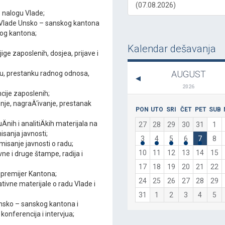
(07.08.2026)
o nalogu Vlade;
u Vlade Unsko – sanskog kantona
kog kantona;
Kalendar dešavanja
ge zaposlenih, dosjea, prijave i
AUGUST
ju, prestanku radnog odnosa,
2026
cije zaposlenih;
je, nagraÄ‘ivanje, prestanak
PON
UTO
SRI
ČET
PET
SUB
Änih i analitiÄkih materijala na
27
28
29
30
31
1
sanja javnosti;
3
4
5
6
7
8
isanje javnosti o radu;
10
11
12
13
14
15
ne i druge štampe, radija i
17
18
19
20
21
22
 premijer Kantona;
24
25
26
27
28
29
tivne materijale o radu Vlade i
31
1
2
3
4
5
nsko – sanskog kantona i
onferencija i intervjua;