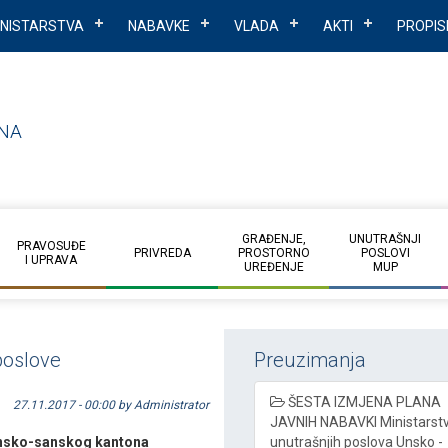
INISTARSTVA
NABAVKE
VLADA
AKTI
PROPIS
NA
GRAĐENJE,
UNUTRAŠNJI
PRAVOSUĐE
PRIVREDA
PROSTORNO
POSLOVI
I UPRAVA
UREĐENJE
MUP
poslove
Preuzimanja
ŠESTA IZMJENA PLANA
27.11.2017 - 00:00 by Administrator
JAVNIH NABAVKI Ministarst
Unsko-sanskog kantona
unutrašnjih poslova Unsko -