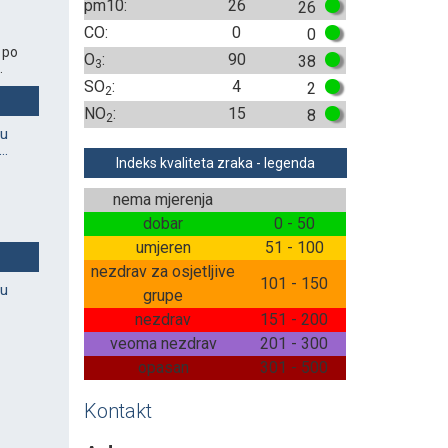
pm10:
26
26
CO:
0
0
 po
O
:
90
38
3
.
SO
:
4
2
2
NO
:
15
8
2
vu
..
Indeks kvaliteta zraka - legenda
nema mjerenja
dobar
0 - 50
umjeren
51 - 100
nezdrav za osjetljive
101 - 150
vu
grupe
nezdrav
151 - 200
veoma nezdrav
201 - 300
opasan
301 - 500
Kontakt