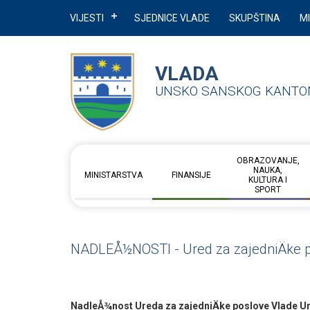
VIJESTI
SJEDNICE VLADE
SKUPŠTINA
M
VLADA
UNSKO SANSKOG KANTO
OBRAZOVANJE,
NAUKA,
MINISTARSTVA
FINANSIJE
KULTURA I
SPORT
NADLEÅ½NOSTI - Ured za zajedniÄke 
NadleÅ¾nost Ureda za zajedniÄke poslove Vlade 