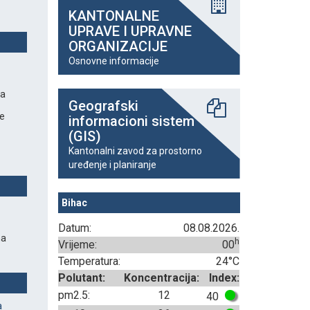
KANTONALNE
UPRAVE I UPRAVNE
ORGANIZACIJE
Osnovne informacije
na
Geografski
je
informacioni sistem
(GIS)
Kantonalni zavod za prostorno
uređenje i planiranje
Bihac
Datum:
08.08.2026.
na
h
Vrijeme:
00
Temperatura:
24°C
Polutant:
Koncentracija:
Index:
pm2.5:
12
40
a