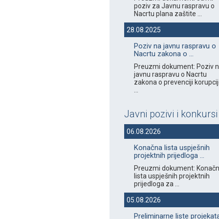
poziv za Javnu raspravu o
Nacrtu plana zaštite ...
28.08.2025
Poziv na javnu raspravu o
Nacrtu zakona o ...
Preuzmi dokument: Poziv 
javnu raspravu o Nacrtu
zakona o prevenciji korupci
...
Javni pozivi i konkursi
06.08.2026
Konačna lista uspješnih
projektnih prijedloga ...
Preuzmi dokument: Konač
lista uspješnih projektnih
prijedloga za ...
05.08.2026
Preliminarne liste projekat