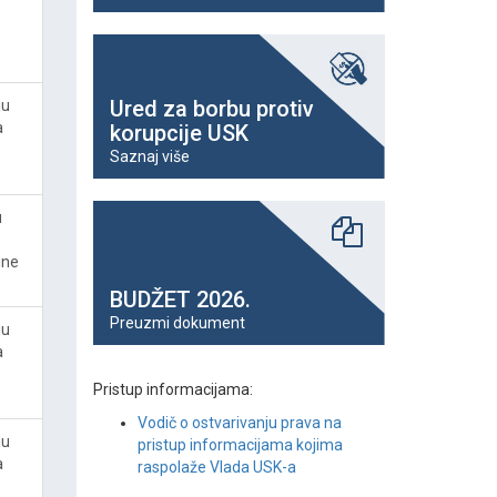
Ured za borbu protiv
ju
a
korupcije USK
Saznaj više
u
ine
BUDŽET 2026.
Preuzmi dokument
ju
a
Pristup informacijama:
Vodič o ostvarivanju prava na
ju
pristup informacijama kojima
a
raspolaže Vlada USK-a