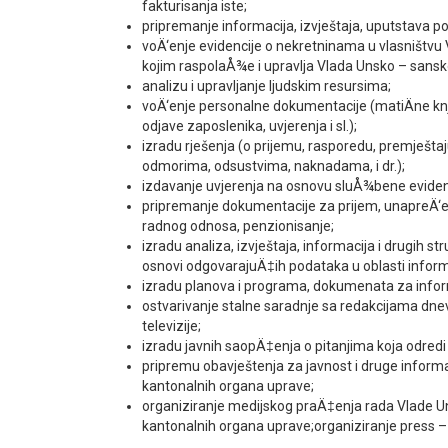
fakturisanja iste;
pripremanje informacija, izvještaja, uputstava p
voÄ‘enje evidencije o nekretninama u vlasništv
kojim raspolaÅ¾e i upravlja Vlada Unsko – sans
analizu i upravljanje ljudskim resursima;
voÄ‘enje personalne dokumentacije (matiÄne knji
odjave zaposlenika, uvjerenja i sl.);
izradu rješenja (o prijemu, rasporedu, premješta
odmorima, odsustvima, naknadama, i dr.);
izdavanje uvjerenja na osnovu sluÅ¾bene eviden
pripremanje dokumentacije za prijem, unapreÄ‘en
radnog odnosa, penzionisanje;
izradu analiza, izvještaja, informacija i drugih stru
osnovi odgovarajuÄ‡ih podataka u oblasti informi
izradu planova i programa, dokumenata za inform
ostvarivanje stalne saradnje sa redakcijama dnev
televizije;
izradu javnih saopÄ‡enja o pitanjima koja odredi
pripremu obavještenja za javnost i druge informa
kantonalnih organa uprave;
organiziranje medijskog praÄ‡enja rada Vlade U
kantonalnih organa uprave;organiziranje press – k