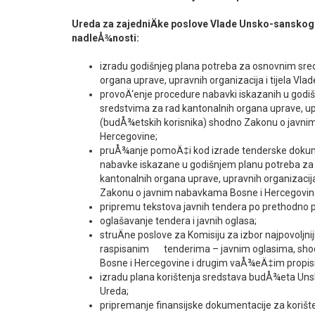
Ureda za zajedniÄke poslove Vlade Unsko-sanskog
nadleÅ¾nosti:
izradu godišnjeg plana potreba za osnovnim sre
organa uprave, upravnih organizacija i tijela Vlad
provoÄ‘enje procedure nabavki iskazanih u god
sredstvima za rad kantonalnih organa uprave, upra
(budÅ¾etskih korisnika) shodno Zakonu o javn
Hercegovine;
pruÅ¾anje pomoÄ‡i kod izrade tenderske dokum
nabavke iskazane u godišnjem planu potreba za
kantonalnih organa uprave, upravnih organizacija 
Zakonu o javnim nabavkama Bosne i Hercegovin
pripremu tekstova javnih tendera po prethodno pr
oglašavanje tendera i javnih oglasa;
struÄne poslove za Komisiju za izbor najpovoljni
raspisanim tenderima – javnim oglasima, sh
Bosne i Hercegovine i drugim vaÅ¾eÄ‡im propis
izradu plana korištenja sredstava budÅ¾eta Un
Ureda;
pripremanje finansijske dokumentacije za korišten