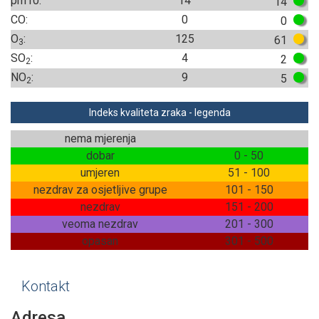
pm10:
14
14
CO:
0
0
O
:
125
61
3
SO
:
4
2
2
NO
:
9
5
2
Indeks kvaliteta zraka - legenda
nema mjerenja
dobar
0 - 50
umjeren
51 - 100
nezdrav za osjetljive grupe
101 - 150
nezdrav
151 - 200
veoma nezdrav
201 - 300
opasan
301 - 500
Kontakt
Adresa