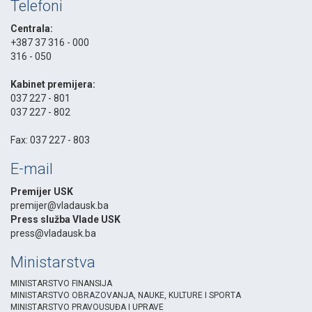
Telefoni
Centrala:
+387 37 316 - 000
316 - 050
-
Kabinet premijera:
037 227 - 801
037 227 - 802
-
Fax: 037 227 - 803
E-mail
Premijer USK
premijer@vladausk.ba
Press služba Vlade USK
press@vladausk.ba
Ministarstva
MINISTARSTVO FINANSIJA
MINISTARSTVO OBRAZOVANJA, NAUKE, KULTURE I SPORTA
MINISTARSTVO PRAVOUSUĐA I UPRAVE