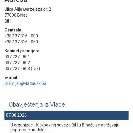
Ulica Alije Đerzeleza br. 2
77000 Bihać
BiH
Centrala:
+387 37 316 - 000
+387 37 316 - 050
Kabinet premijera:
037 227 - 801
037 227 - 802
037 227 - 803 (fax)
E-mail:
premijer@vladausk.ba
Obavještenja iz Vlade
07.08.2026
U organizaciji Kickboxing saveza BiH u Bihaću se održavaju
pripreme kadetske i ...