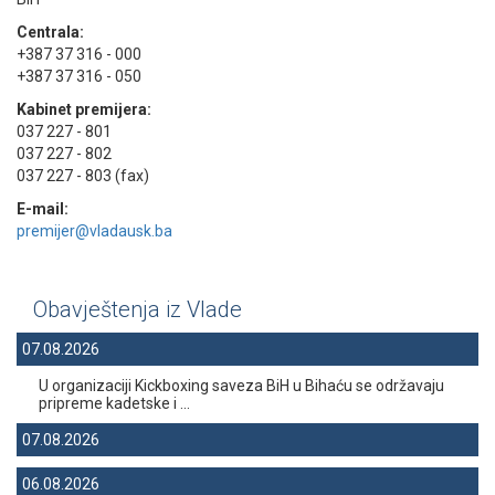
Centrala:
+387 37 316 - 000
+387 37 316 - 050
Kabinet premijera:
037 227 - 801
037 227 - 802
037 227 - 803 (fax)
E-mail:
premijer@vladausk.ba
Obavještenja iz Vlade
07.08.2026
U organizaciji Kickboxing saveza BiH u Bihaću se održavaju
pripreme kadetske i ...
07.08.2026
06.08.2026