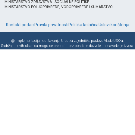
MINISTARSTVO ZDRAVSTVA I SOCIJALNE POLITIKE
MINISTARSTVO POLJOPRIVREDE, VODOPRIVREDE I ŠUMARSTVO
Kontakt podaci
Pravila privatnosti
Politika kolačica
Uslovi korištenja
@ Implementacija i održavanje: Ured za zajedničke poslove Vlade USK-a.
Sadržaji s ovih stranica mogu se prenositi bez posebne dozvole, uz navođenje izvora.