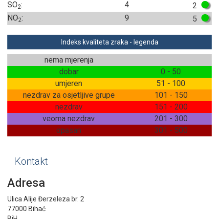
SO
:
4
2
2
NO
:
9
5
2
Indeks kvaliteta zraka - legenda
nema mjerenja
dobar
0 - 50
umjeren
51 - 100
nezdrav za osjetljive grupe
101 - 150
nezdrav
151 - 200
veoma nezdrav
201 - 300
opasan
301 - 500
Kontakt
Adresa
Ulica Alije Đerzeleza br. 2
77000 Bihać
BiH