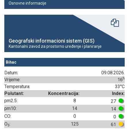
Osnovne informacije
Geografski informacioni sistem (GIS)
Kantonalni zavod za prostorno uređenje i planiranje
Bihac
Datum:
09.08.2026.
h
Vrijeme:
16
Temperatura:
33°C
Polutant:
Koncentracija:
Index:
pm2.5:
8
27
pm10:
14
14
CO:
0
0
O
:
125
61
3