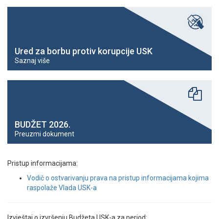
Ured za borbu protiv korupcije USK
Saznaj više
BUDŽET 2026.
Preuzmi dokument
Pristup informacijama:
Vodič o ostvarivanju prava na pristup informacijama kojima
raspolaže Vlada USK-a
Izvještaj o izvršenju Budžeta USK-a za period: