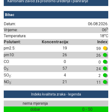
Kantonalni zavod za prostorno uređenje i planiranje
Bihac
Datum:
06.08.2026.
h
Vrijeme:
06
Temperatura:
18°C
Polutant:
Koncentracija:
Index:
pm2.5:
19
59
pm10:
26
26
CO:
0
0
O
:
57
24
3
SO
:
4
2
2
NO
:
21
11
2
Indeks kvaliteta zraka - legenda
nema mjerenja
dobar
0 - 50