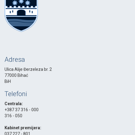
Adresa
Ulica Alije Đerzeleza br. 2
77000 Bihać
BiH
Telefoni
Centrala:
+387 37 316 - 000
316 - 050
-
Kabinet premijera:
037 227 - 801