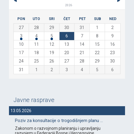
2026
PON
UTO
SRI
ČET
PET
SUB
NED
27
28
29
30
31
1
2
3
4
5
6
7
8
9
10
11
12
13
14
15
16
17
18
19
20
21
22
23
24
25
26
27
28
29
30
31
1
2
3
4
5
6
Javne rasprave
13.05.2026
Poziv za konsultacije o trogodišnjem planu ...
Zakonom o razvojnom planiranju i upravljanju
razvojem u Federaciji Bosne i Hercegovine ...