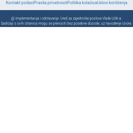
Kontakt podaci
Pravila privatnosti
Politika kolačica
Uslovi korištenja
@ Implementacija i održavanje: Ured za zajedničke poslove Vlade USK-a.
Sadržaji s ovih stranica mogu se prenositi bez posebne dozvole, uz navođenje izvora.