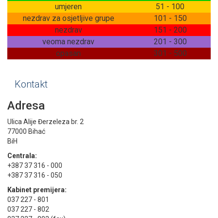
umjeren
51 - 100
nezdrav za osjetljive grupe
101 - 150
nezdrav
151 - 200
veoma nezdrav
201 - 300
opasan
301 - 500
Kontakt
Adresa
Ulica Alije Đerzeleza br. 2
77000 Bihać
BiH
Centrala:
+387 37 316 - 000
+387 37 316 - 050
Kabinet premijera:
037 227 - 801
037 227 - 802