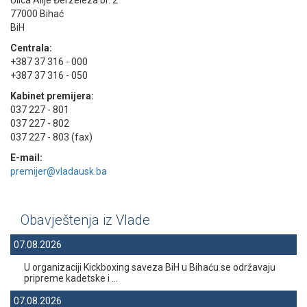
Ulica Alije Đerzeleza br. 2
77000 Bihać
BiH
Centrala:
+387 37 316 - 000
+387 37 316 - 050
Kabinet premijera:
037 227 - 801
037 227 - 802
037 227 - 803 (fax)
E-mail:
premijer@vladausk.ba
Obavještenja iz Vlade
07.08.2026
U organizaciji Kickboxing saveza BiH u Bihaću se održavaju
pripreme kadetske i ...
07.08.2026