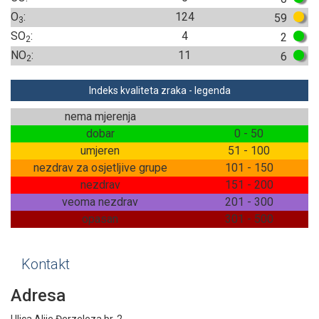
O
:
124
59
3
SO
:
4
2
2
NO
:
11
6
2
Indeks kvaliteta zraka - legenda
nema mjerenja
dobar
0 - 50
umjeren
51 - 100
nezdrav za osjetljive grupe
101 - 150
nezdrav
151 - 200
veoma nezdrav
201 - 300
opasan
301 - 500
Kontakt
Adresa