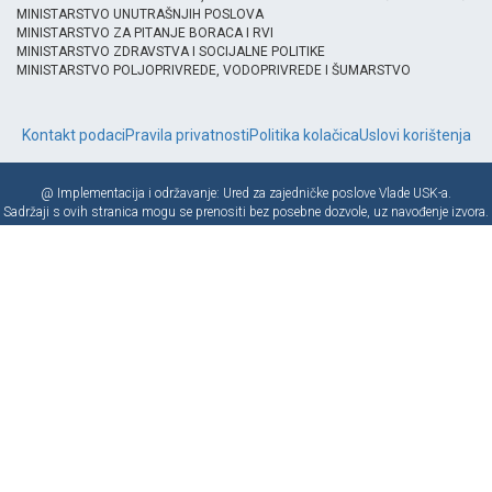
MINISTARSTVO UNUTRAŠNJIH POSLOVA
MINISTARSTVO ZA PITANJE BORACA I RVI
MINISTARSTVO ZDRAVSTVA I SOCIJALNE POLITIKE
MINISTARSTVO POLJOPRIVREDE, VODOPRIVREDE I ŠUMARSTVO
Kontakt podaci
Pravila privatnosti
Politika kolačica
Uslovi korištenja
@ Implementacija i održavanje: Ured za zajedničke poslove Vlade USK-a.
Sadržaji s ovih stranica mogu se prenositi bez posebne dozvole, uz navođenje izvora.