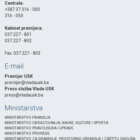
Centrala:
+387 37 316 - 000
316 - 050
-
Kabinet premijera:
037 227 - 801
037 227 - 802
-
Fax: 037 227 - 803
E-mail
Premijer USK
premijer@vladausk.ba
Press služba Vlade USK
press@vladausk.ba
Ministarstva
MINISTARSTVO FINANSIJA
MINISTARSTVO OBRAZOVANJA, NAUKE, KULTURE I SPORTA
MINISTARSTVO PRAVOUSUĐA I UPRAVE
MINISTARSTVO PRIVREDE
MINISTARSTVO ZA GRAĐENJE, PROSTORNO UREĐENJE I ZAŠTITU OKOLIŠA