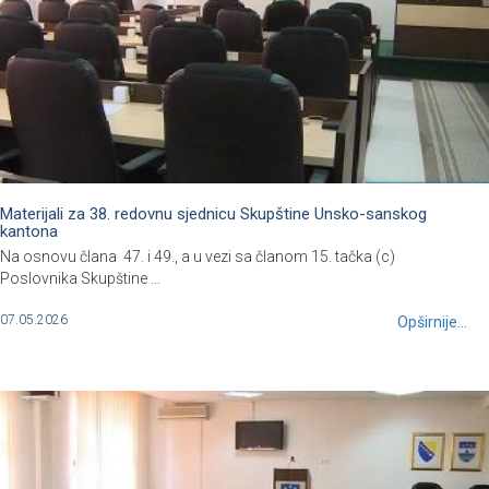
Materijali za 38. redovnu sjednicu Skupštine Unsko-sanskog
kantona
Na osnovu člana 47. i 49., a u vezi sa članom 15. tačka (c)
Poslovnika Skupštine ...
07.05.2026
Opširnije...