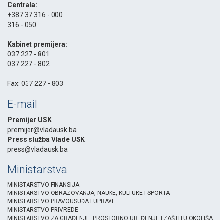
Centrala:
+387 37 316 - 000
316 - 050
-
Kabinet premijera:
037 227 - 801
037 227 - 802
-
Fax: 037 227 - 803
E-mail
Premijer USK
premijer@vladausk.ba
Press služba Vlade USK
press@vladausk.ba
Ministarstva
MINISTARSTVO FINANSIJA
MINISTARSTVO OBRAZOVANJA, NAUKE, KULTURE I SPORTA
MINISTARSTVO PRAVOUSUĐA I UPRAVE
MINISTARSTVO PRIVREDE
MINISTARSTVO ZA GRAĐENJE, PROSTORNO UREĐENJE I ZAŠTITU OKOLIŠA