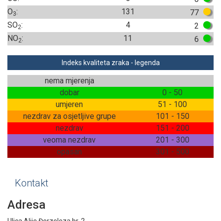
O
:
131
77
3
SO
:
4
2
2
NO
:
11
6
2
Indeks kvaliteta zraka - legenda
nema mjerenja
dobar
0 - 50
umjeren
51 - 100
nezdrav za osjetljive grupe
101 - 150
nezdrav
151 - 200
veoma nezdrav
201 - 300
opasan
301 - 500
Kontakt
Adresa