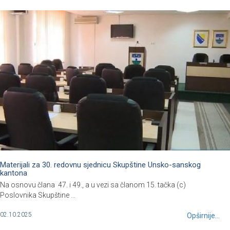
Materijali za 30. redovnu sjednicu Skupštine Unsko-sanskog
kantona
Na osnovu člana 47. i 49., a u vezi sa članom 15. tačka (c)
Poslovnika Skupštine ...
02.10.2025
Opširnije...