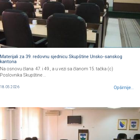
Materijali za 39. redovnu sjednicu Skupštine Unsko-sanskog
kantona
Na osnovu člana 47. i 49., a u vezi sa članom 15. tačka (c)
Poslovnika Skupštine ...
18.05.2026
Opširnije...