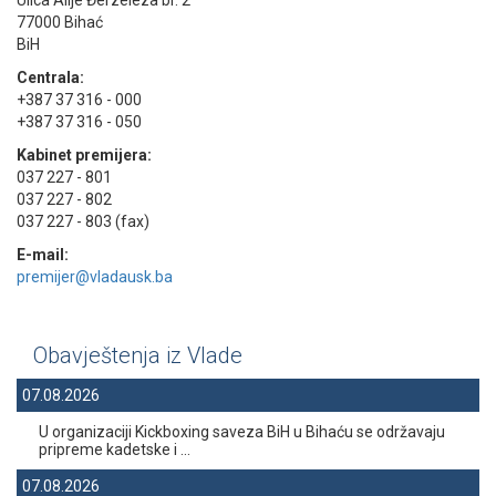
Ulica Alije Đerzeleza br. 2
77000 Bihać
BiH
Centrala:
+387 37 316 - 000
+387 37 316 - 050
Kabinet premijera:
037 227 - 801
037 227 - 802
037 227 - 803 (fax)
E-mail:
premijer@vladausk.ba
Obavještenja iz Vlade
07.08.2026
U organizaciji Kickboxing saveza BiH u Bihaću se održavaju
pripreme kadetske i ...
07.08.2026