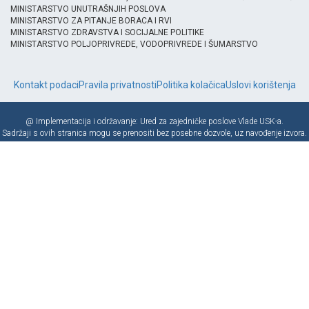
MINISTARSTVO UNUTRAŠNJIH POSLOVA
MINISTARSTVO ZA PITANJE BORACA I RVI
MINISTARSTVO ZDRAVSTVA I SOCIJALNE POLITIKE
MINISTARSTVO POLJOPRIVREDE, VODOPRIVREDE I ŠUMARSTVO
Kontakt podaci
Pravila privatnosti
Politika kolačica
Uslovi korištenja
@ Implementacija i održavanje: Ured za zajedničke poslove Vlade USK-a.
Sadržaji s ovih stranica mogu se prenositi bez posebne dozvole, uz navođenje izvora.