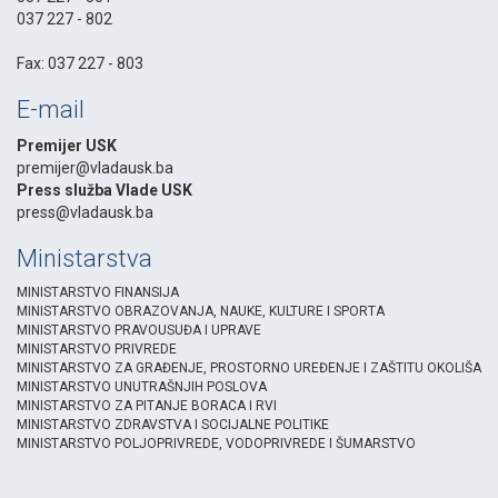
037 227 - 802
-
Fax: 037 227 - 803
E-mail
Premijer USK
premijer@vladausk.ba
Press služba Vlade USK
press@vladausk.ba
Ministarstva
MINISTARSTVO FINANSIJA
MINISTARSTVO OBRAZOVANJA, NAUKE, KULTURE I SPORTA
MINISTARSTVO PRAVOUSUĐA I UPRAVE
MINISTARSTVO PRIVREDE
MINISTARSTVO ZA GRAĐENJE, PROSTORNO UREĐENJE I ZAŠTITU OKOLIŠA
MINISTARSTVO UNUTRAŠNJIH POSLOVA
MINISTARSTVO ZA PITANJE BORACA I RVI
MINISTARSTVO ZDRAVSTVA I SOCIJALNE POLITIKE
MINISTARSTVO POLJOPRIVREDE, VODOPRIVREDE I ŠUMARSTVO