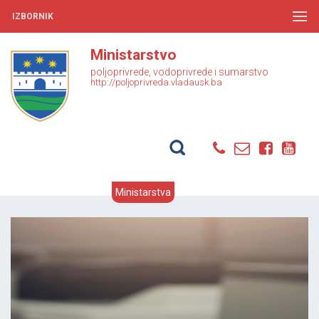
IZBORNIK
Ministarstvo
poljoprivrede, vodoprivrede i sumarstvo
http://poljoprivreda.vladausk.ba
Ministarstva