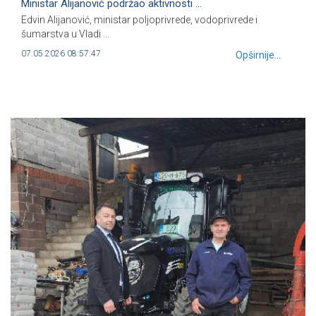
Ministar Alijanović podržao aktivnosti ...
Edvin Alijanović, ministar poljoprivrede, vodoprivrede i
šumarstva u Vladi ...
07.05.2026 08:57:47
Opširnije...