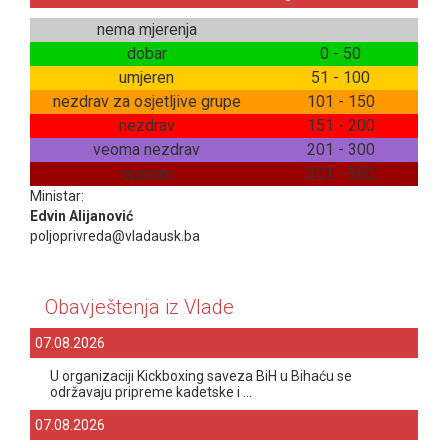
nema mjerenja
dobar
0 - 50
umjeren
51 - 100
nezdrav za osjetljive grupe
101 - 150
nezdrav
151 - 200
veoma nezdrav
201 - 300
opasan
301 - 500
Ministar:
Edvin Alijanović
poljoprivreda@vladausk.ba
Obavještenja iz Vlade
07.08.2026
U organizaciji Kickboxing saveza BiH u Bihaću se
održavaju pripreme kadetske i ...
07.08.2026