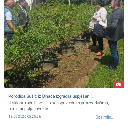
Porodica Sušić iz Bihaća izgradila uspješan ...
U sklopu radnih posjeta poljoprivrednim proizvođačima,
ministar poljoprivrede, ...
13.05.2026 05:25:26
Opširnije...