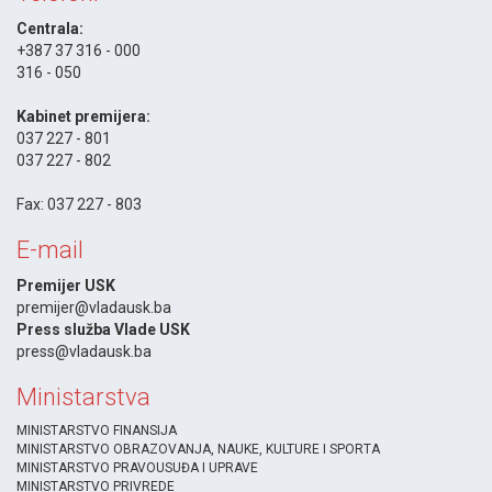
Centrala:
+387 37 316 - 000
316 - 050
-
Kabinet premijera:
037 227 - 801
037 227 - 802
-
Fax: 037 227 - 803
E-mail
Premijer USK
premijer@vladausk.ba
Press služba Vlade USK
press@vladausk.ba
Ministarstva
MINISTARSTVO FINANSIJA
MINISTARSTVO OBRAZOVANJA, NAUKE, KULTURE I SPORTA
MINISTARSTVO PRAVOUSUĐA I UPRAVE
MINISTARSTVO PRIVREDE