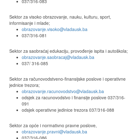
037/316-083
Sektor za visoko obrazovanje, nauku, kulturu, sport,
informisanje i mlade;
obrazovanje.visoko@vladausk.ba
037/316-081
Sektor za saobraćaj edukaciju, provođenje ispita i autoškola;
obrazovanje.saobracaj@vladausk.ba
037/ 316-085
Sektor za računovodstveno-finansijske poslove i operativne
jednice trezora;
obrazovanje.racunovodstvo@vladausk.ba
odsjek za racunovodstvo i finansije poslove 037/316-
091
odsjek operativne jedinice trezora 037/316-088
Sektor za opće i normativno pravne poslove,
obrazovanje.pravni@vladausk.ba
037/316-086