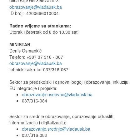
Ulica Alije Đerzeleza br. 2
obrazovanje@vladausk.ba
ID broj: 4200666010004
Radno vrijeme sa strankama:
Utorak i četvrtak od 8 do 10.30 sati
MINISTAR
Denis Osmankić
Telefon: +387 37 316 - 067
obrazovanje@vladausk.ba
tehnicki sekretar 037/316-067
Sektor za predskolski i osnovni odgoj i obrazovanje, inkluziju,
EU integracije i projekte:
obrazovanje.osnovno@vladausk.ba
037/316-084
Sektor za srednje obrazovanje, obrazovanje odraslih,
informatizaciju i digitalizaciju;
obrazovanje.srednje@vladausk.ba
037/316-082