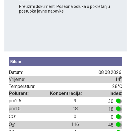
Preuzmi dokument: Posebna odluka o pokretanju
postupka javne nabavke
Bihac
Datum:
08.08.2026.
h
Vrijeme:
14
Temperatura:
28°C
Polutant:
Koncentracija:
Index:
pm2.5:
9
30
pm10:
18
18
CO:
0
0
O
:
116
48
3