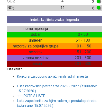
SO
:
4
2
2
NO
:
11
6
2
Indeks kvaliteta zraka - legenda
nema mjerenja
dobar
0 - 50
umjeren
51 - 100
nezdrav za osjetljive grupe
101 - 150
nezdrav
151 - 200
veoma nezdrav
201 - 300
opasan
301 - 500
Istaknuto:
Konkursi za popunu upražnjenih radnih mjesta
Lista kadrovskih potreba za 2026, - 2027. (ažurirano:
15.07.2026.)
+++ POTPIS LISTE
Lista zaposlenika za čijim radom je prestala potreba
(ažurirano: 15.07.2026.)