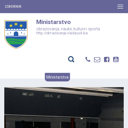
IZBORNIK
Ministarstvo
obrazovanja, nauke, kulture i sporta
http://obrazovanje.vladausk.ba
Ministarstva