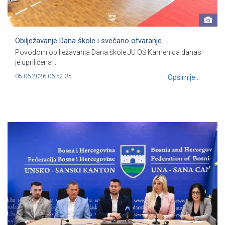
Obilježavanje Dana škole i svečano otvaranje ...
Povodom obilježavanja Dana škole JU OŠ Kamenica danas
je upriličena ...
05.06.2026 06:52:35
Opširnije...