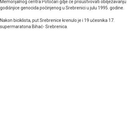
Memorijalnog centra Potočari gdje će prisustvovati obilježavanju
godišnjice genocida počinjenog u Srebrenici u julu 1995. godine.
Nakon biciklista, put Srebrenice krenulo je i 19 učesnika 17.
supermaratona Bihać- Srebrenica.