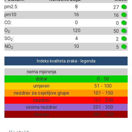
pm2.5:
8
27
pm10:
16
16
CO:
0
0
O
:
120
50
3
SO
:
4
2
2
NO
:
10
5
2
Indeks kvaliteta zraka - legenda
nema mjerenja
dobar
0 - 50
umjeren
51 - 100
nezdrav za osjetljive grupe
101 - 150
nezdrav
151 - 200
veoma nezdrav
201 - 300
opasan
301 - 500