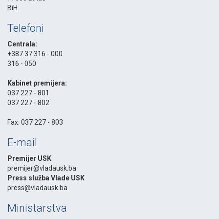
BiH
Telefoni
Centrala:
+387 37 316 - 000
316 - 050
-
Kabinet premijera:
037 227 - 801
037 227 - 802
-
Fax: 037 227 - 803
E-mail
Premijer USK
premijer@vladausk.ba
Press služba Vlade USK
press@vladausk.ba
Ministarstva