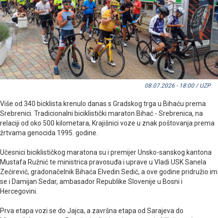
08.07.2026 - 18:00 / UZP
Više od 340 bicklista krenulo danas s Gradskog trga u Bihaću prema
Srebrenici. Tradicionalni biciklistički maraton Bihać - Srebrenica, na
relaciji od oko 500 kilometara, Krajišnici voze u znak poštovanja prema
žrtvama genocida 1995. godine.
Učesnici biciklističkog maratona su i premijer Unsko-sanskog kantona
Mustafa Ružnić te ministrica pravosuđa i uprave u Vladi USK Sanela
Zećirević, gradonačelnik Bihaća Elvedin Sedić, a ove godine pridružio im
se i Damijan Sedar, ambasador Republike Slovenije u Bosni i
Hercegovini.
Prva etapa vozi se do Jajca, a završna etapa od Sarajeva do