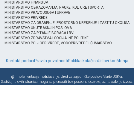
MINISTARSTVO FINANSIJA
MINISTARSTVO OBRAZOVANJA, NAUKE, KULTURE I SPORTA
MINISTARSTVO PRAVOUSUĐA I UPRAVE
MINISTARSTVO PRIVREDE
MINISTARSTVO ZA GRAĐENJE, PROSTORNO UREĐENJE I ZAŠTITU OKOLIŠA
MINISTARSTVO UNUTRAŠNJIH POSLOVA
MINISTARSTVO ZA PITANJE BORACA I RVI
MINISTARSTVO ZDRAVSTVA I SOCIJALNE POLITIKE
MINISTARSTVO POLJOPRIVREDE, VODOPRIVREDE I ŠUMARSTVO
Kontakt podaci
Pravila privatnosti
Politika kolačica
Uslovi korištenja
@ Implementacija i održavanje: Ured za zajedničke poslove Vlade USK-a.
Sadržaji s ovih stranica mogu se prenositi bez posebne dozvole, uz navođenje izvora.