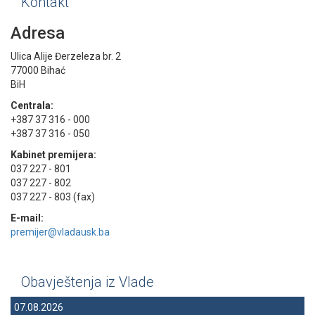
Kontakt
Adresa
Ulica Alije Đerzeleza br. 2
77000 Bihać
BiH
Centrala:
+387 37 316 - 000
+387 37 316 - 050
Kabinet premijera:
037 227 - 801
037 227 - 802
037 227 - 803 (fax)
E-mail:
premijer@vladausk.ba
Obavještenja iz Vlade
07.08.2026