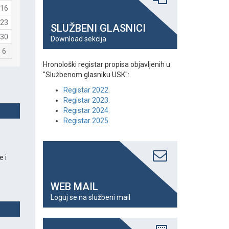
16
23
SLUŽBENI GLASNICI
30
Download sekcija
6
Hronološki registar propisa objavljenih u
"Službenom glasniku USK":
Registar 2022.
Registar 2023.
Registar 2024.
Registar 2025.
 i
WEB MAIL
Loguj se na službeni mail