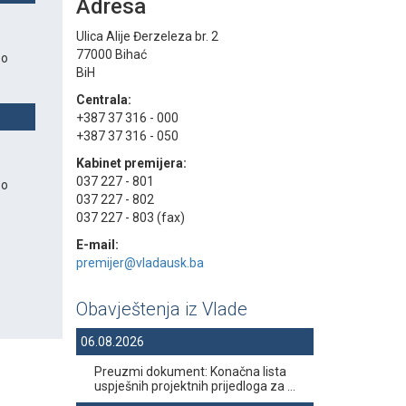
Adresa
Ulica Alije Đerzeleza br. 2
77000 Bihać
 o
BiH
Centrala:
+387 37 316 - 000
+387 37 316 - 050
Kabinet premijera:
037 227 - 801
 o
037 227 - 802
037 227 - 803 (fax)
E-mail:
premijer@vladausk.ba
Obavještenja iz Vlade
06.08.2026
Preuzmi dokument: Konačna lista
uspješnih projektnih prijedloga za ...