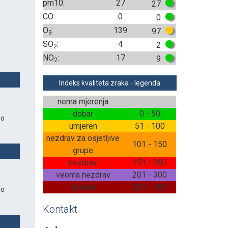
pm10:
27
27
CO:
0
0
O
:
139
97
3
...
SO
:
4
2
2
NO
:
17
9
2
Indeks kvaliteta zraka - legenda
nema mjerenja
dobar
0 - 50
 o
umjeren
51 - 100
nezdrav za osjetljive
101 - 150
grupe
nezdrav
151 - 200
veoma nezdrav
201 - 300
opasan
301 - 500
 o
Kontakt