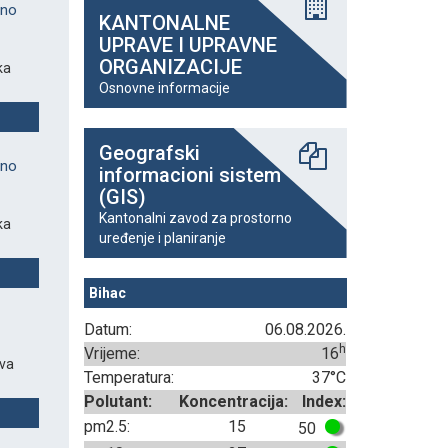
eno
KANTONALNE
UPRAVE I UPRAVNE
ORGANIZACIJE
ka
Osnovne informacije
Geografski
eno
informacioni sistem
(GIS)
Kantonalni zavod za prostorno
ka
uređenje i planiranje
Bihac
Datum:
06.08.2026.
h
Vrijeme:
16
ava
Temperatura:
37°C
Polutant:
Koncentracija:
Index:
pm2.5:
15
50