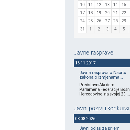
10
11
12
13
14
15
17
18
19
20
21
22
24
25
26
27
28
29
31
1
2
3
4
5
Javne rasprave
16.11.2017
Javna rasprava o Nacrtu
zakona o izmjenama ...
PredstavniÄki dom
Parlamena Federacije Bosne
Hercegovine na svojoj 23. ...
Javni pozivi i konkursi
03.08.2026
Javni oglas za prijem