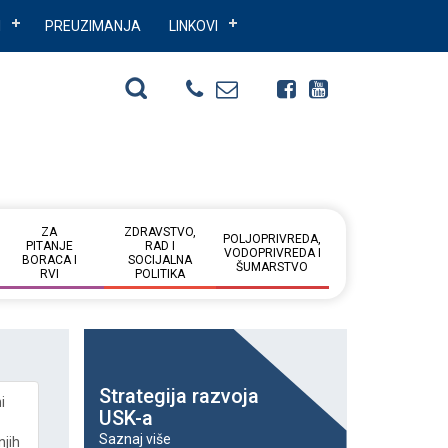
I
PREUZIMANJA
LINKOVI
ZA
ZDRAVSTVO,
POLJOPRIVREDA,
PITANJE
RAD I
VODOPRIVREDA I
BORACA I
SOCIJALNA
ŠUMARSTVO
RVI
POLITIKA
Strategija razvoja
i
USK-a
Saznaj više
njih