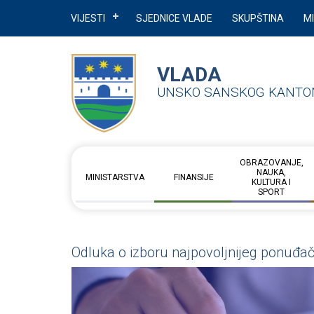
VIJESTI
SJEDNICE VLADE
SKUPŠTINA
M
VLADA
UNSKO SANSKOG KANTO
OBRAZOVANJE,
NAUKA,
MINISTARSTVA
FINANSIJE
KULTURA I
SPORT
Odluka o izboru najpovoljnijeg ponuđa