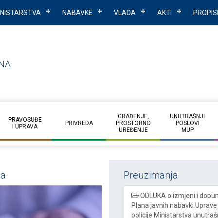
INISTARSTVA
NABAVKE
VLADA
AKTI
PROPIS
NA
GRAĐENJE,
UNUTRAŠNJI
PRAVOSUĐE
PRIVREDA
PROSTORNO
POSLOVI
I UPRAVA
UREĐENJE
MUP
ča
Preuzimanja
ODLUKA o izmjeni i dopun
Plana javnih nabavki Uprave
policije Ministarstva unutraš