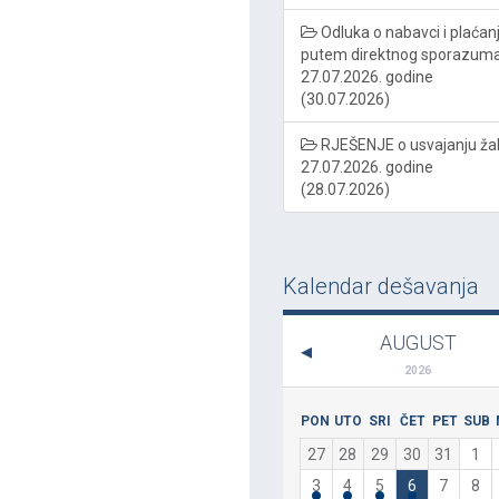
Odluka o nabavci i plaćan
putem direktnog sporazum
27.07.2026. godine
(30.07.2026)
RJEŠENJE o usvajanju ža
27.07.2026. godine
(28.07.2026)
Kalendar dešavanja
AUGUST
2026
PON
UTO
SRI
ČET
PET
SUB
27
28
29
30
31
1
3
4
5
6
7
8