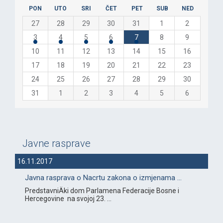
PON
UTO
SRI
ČET
PET
SUB
NED
27
28
29
30
31
1
2
3
4
5
6
7
8
9
10
11
12
13
14
15
16
17
18
19
20
21
22
23
24
25
26
27
28
29
30
31
1
2
3
4
5
6
Javne rasprave
16.11.2017
Javna rasprava o Nacrtu zakona o izmjenama ...
PredstavniÄki dom Parlamena Federacije Bosne i
Hercegovine na svojoj 23. ...