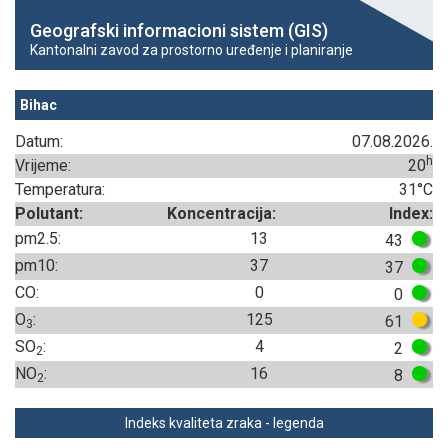
Geografski informacioni sistem (GIS)
Kantonalni zavod za prostorno uređenje i planiranje
Bihac
Datum:
07.08.2026.
h
Vrijeme:
20
Temperatura:
31°C
Polutant:
Koncentracija:
Index:
pm2.5:
13
43
pm10:
37
37
CO:
0
0
O
:
125
61
3
SO
:
4
2
2
NO
:
16
8
2
Indeks kvaliteta zraka - legenda