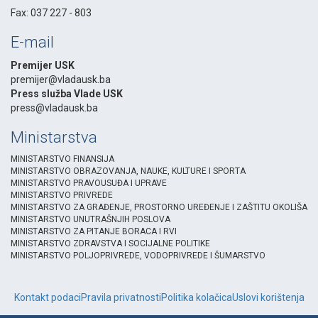
Fax: 037 227 - 803
E-mail
Premijer USK
premijer@vladausk.ba
Press služba Vlade USK
press@vladausk.ba
Ministarstva
MINISTARSTVO FINANSIJA
MINISTARSTVO OBRAZOVANJA, NAUKE, KULTURE I SPORTA
MINISTARSTVO PRAVOUSUĐA I UPRAVE
MINISTARSTVO PRIVREDE
MINISTARSTVO ZA GRAĐENJE, PROSTORNO UREĐENJE I ZAŠTITU OKOLIŠA
MINISTARSTVO UNUTRAŠNJIH POSLOVA
MINISTARSTVO ZA PITANJE BORACA I RVI
MINISTARSTVO ZDRAVSTVA I SOCIJALNE POLITIKE
MINISTARSTVO POLJOPRIVREDE, VODOPRIVREDE I ŠUMARSTVO
Kontakt podaci
Pravila privatnosti
Politika kolačica
Uslovi korištenja