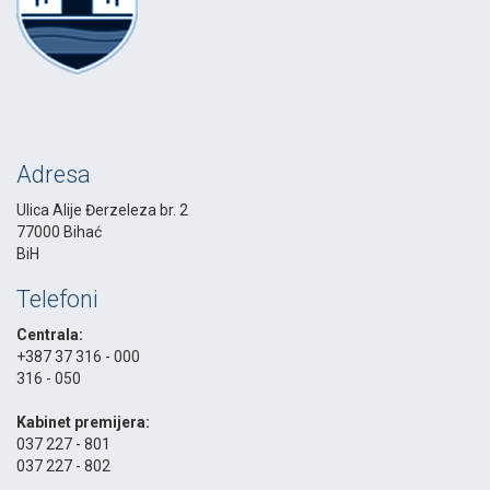
Adresa
Ulica Alije Đerzeleza br. 2
77000 Bihać
BiH
Telefoni
Centrala:
+387 37 316 - 000
316 - 050
-
Kabinet premijera:
037 227 - 801
037 227 - 802
-