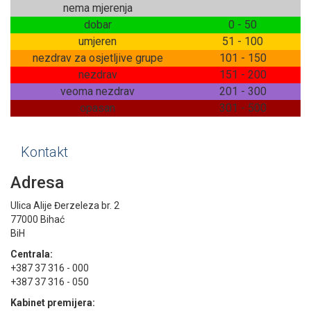
nema mjerenja
dobar
0 - 50
umjeren
51 - 100
nezdrav za osjetljive grupe
101 - 150
nezdrav
151 - 200
veoma nezdrav
201 - 300
opasan
301 - 500
Kontakt
Adresa
Ulica Alije Đerzeleza br. 2
77000 Bihać
BiH
Centrala:
+387 37 316 - 000
+387 37 316 - 050
Kabinet premijera: