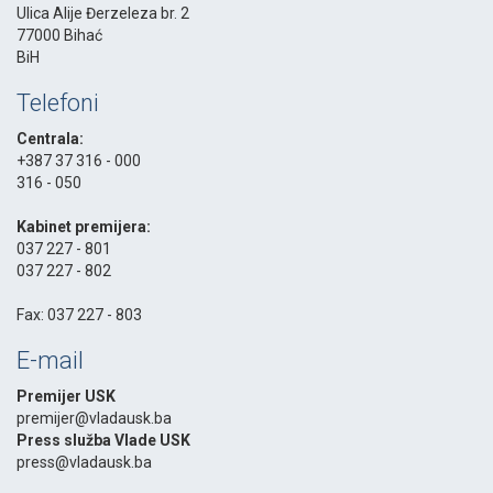
Ulica Alije Đerzeleza br. 2
77000 Bihać
BiH
Telefoni
Centrala:
+387 37 316 - 000
316 - 050
-
Kabinet premijera:
037 227 - 801
037 227 - 802
-
Fax: 037 227 - 803
E-mail
Premijer USK
premijer@vladausk.ba
Press služba Vlade USK
press@vladausk.ba