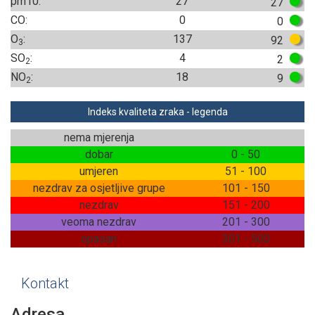
pm10:
27
27
CO:
0
0
O
:
137
92
3
SO
:
4
2
2
NO
:
18
9
2
Indeks kvaliteta zraka - legenda
nema mjerenja
dobar
0 - 50
umjeren
51 - 100
nezdrav za osjetljive grupe
101 - 150
nezdrav
151 - 200
veoma nezdrav
201 - 300
opasan
301 - 500
Kontakt
Adresa