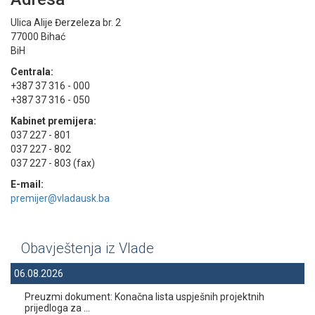
Ulica Alije Đerzeleza br. 2
77000 Bihać
BiH
Centrala:
+387 37 316 - 000
+387 37 316 - 050
Kabinet premijera:
037 227 - 801
037 227 - 802
037 227 - 803 (fax)
E-mail:
premijer@vladausk.ba
Obavještenja iz Vlade
06.08.2026
Preuzmi dokument: Konačna lista uspješnih projektnih
prijedloga za ...