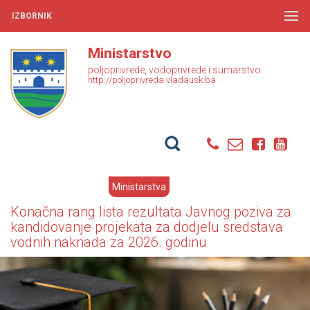
IZBORNIK
Ministarstvo
poljoprivrede, vodoprivrede i sumarstvo
http://poljoprivreda.vladausk.ba
Ministarstva
Konačna rang lista rezultata Javnog poziva za
kandidovanje projekata za dodjelu sredstava
vodnih naknada za 2026. godinu