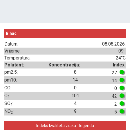
Bihac
Datum:
08.08.2026.
h
Vrijeme:
09
Temperatura:
24°C
Polutant:
Koncentracija:
Index:
pm2.5:
8
27
pm10:
14
14
CO:
0
0
O
:
101
42
3
SO
:
4
2
2
NO
:
9
5
2
Indeks kvaliteta zraka - legenda