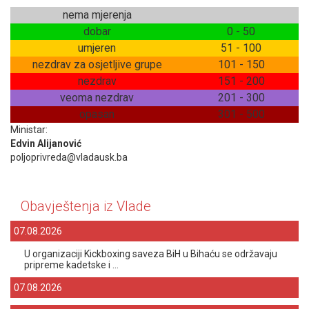
nema mjerenja
dobar
0 - 50
umjeren
51 - 100
nezdrav za osjetljive grupe
101 - 150
nezdrav
151 - 200
veoma nezdrav
201 - 300
opasan
301 - 500
Ministar:
Edvin Alijanović
poljoprivreda@vladausk.ba
Obavještenja iz Vlade
07.08.2026
U organizaciji Kickboxing saveza BiH u Bihaću se održavaju
pripreme kadetske i ...
07.08.2026