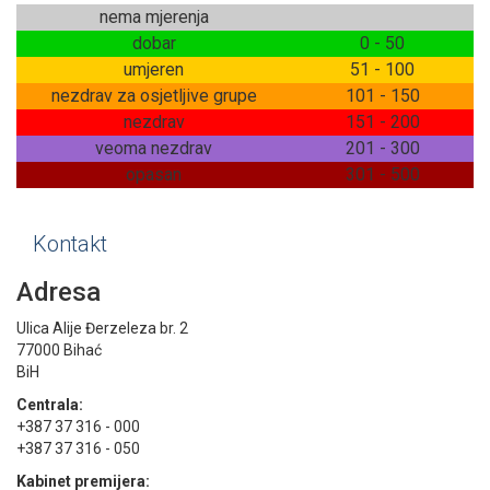
nema mjerenja
dobar
0 - 50
umjeren
51 - 100
nezdrav za osjetljive grupe
101 - 150
nezdrav
151 - 200
veoma nezdrav
201 - 300
opasan
301 - 500
Kontakt
Adresa
Ulica Alije Đerzeleza br. 2
77000 Bihać
BiH
Centrala:
+387 37 316 - 000
+387 37 316 - 050
Kabinet premijera: