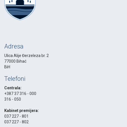
Adresa
Ulica Alije Đerzeleza br. 2
77000 Bihać
BiH
Telefoni
Centrala:
+387 37 316 - 000
316 - 050
-
Kabinet premijera:
037 227 - 801
037 227 - 802