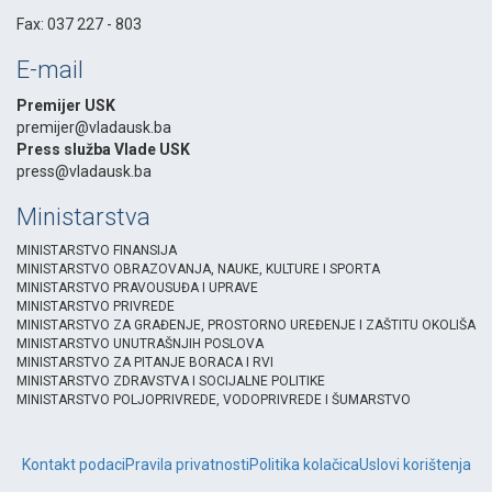
-
Fax: 037 227 - 803
E-mail
Premijer USK
premijer@vladausk.ba
Press služba Vlade USK
press@vladausk.ba
Ministarstva
MINISTARSTVO FINANSIJA
MINISTARSTVO OBRAZOVANJA, NAUKE, KULTURE I SPORTA
MINISTARSTVO PRAVOUSUĐA I UPRAVE
MINISTARSTVO PRIVREDE
MINISTARSTVO ZA GRAĐENJE, PROSTORNO UREĐENJE I ZAŠTITU OKOLIŠA
MINISTARSTVO UNUTRAŠNJIH POSLOVA
MINISTARSTVO ZA PITANJE BORACA I RVI
MINISTARSTVO ZDRAVSTVA I SOCIJALNE POLITIKE
MINISTARSTVO POLJOPRIVREDE, VODOPRIVREDE I ŠUMARSTVO
Kontakt podaci
Pravila privatnosti
Politika kolačica
Uslovi korištenja