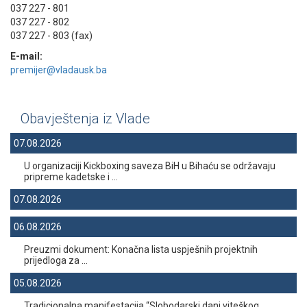
037 227 - 801
037 227 - 802
037 227 - 803 (fax)
E-mail:
premijer@vladausk.ba
Obavještenja iz Vlade
07.08.2026
U organizaciji Kickboxing saveza BiH u Bihaću se održavaju
pripreme kadetske i ...
07.08.2026
06.08.2026
Preuzmi dokument: Konačna lista uspješnih projektnih
prijedloga za ...
05.08.2026
Tradicionalna manifestacija “Slobodarski dani viteškog