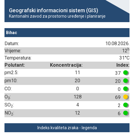
Geografski informacioni sistem (GIS)
Kantonalni zavod za prostorno uređenje i planiranje
Bihac
Datum:
10.08.2026.
h
Vrijeme:
12
Temperatura:
31°C
Polutant:
Koncentracija:
Index:
pm2.5:
11
37
pm10:
20
20
CO:
0
0
O
:
128
69
3
SO
:
4
2
2
NO
:
12
6
2
Indeks kvaliteta zraka - legenda