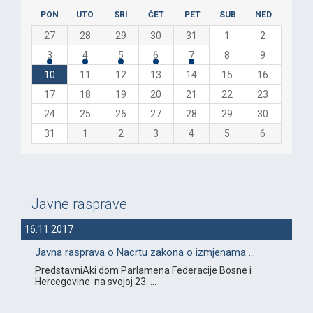
PON
UTO
SRI
ČET
PET
SUB
NED
27
28
29
30
31
1
2
3
4
5
6
7
8
9
10
11
12
13
14
15
16
17
18
19
20
21
22
23
24
25
26
27
28
29
30
31
1
2
3
4
5
6
Javne rasprave
16.11.2017
Javna rasprava o Nacrtu zakona o izmjenama ...
PredstavniÄki dom Parlamena Federacije Bosne i
Hercegovine na svojoj 23. ...