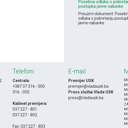
Posebna odluka o pokreta
postupka javne nabavke
Preuzmi dokument: Poseb
odluka o pokretanju postup
javne nabavke
Telefoni
E-mail
M
MI
 2
Centrala:
Premijer USK
MI
+387 37 316 - 000
premijer@vladausk.ba
MI
316 - 050
Press služba Vlade USK
MI
-
press@vladausk.ba
MI
Kabinet premijera:
ZA
037 227 - 801
M
MI
037 227 - 802
MI
-
MI
Fax: 037 227 - 803