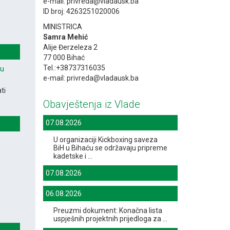
e-mail: privreda@vladausk.ba
ID broj: 4263251020006
MINISTRICA
Samra Mehić
Alije Đerzeleza 2
77 000 Bihać
Tel.:+38737316035
vu
e-mail: privreda@vladausk.ba
ti
Obavještenja iz Vlade
07.08.2026
U organizaciji Kickboxing saveza
BiH u Bihaću se održavaju pripreme
kadetske i ...
07.08.2026
06.08.2026
Preuzmi dokument: Konačna lista
uspješnih projektnih prijedloga za ...