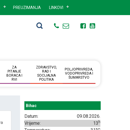
I
PREUZIMANJA
LINKOVI
ZA
ZDRAVSTVO,
POLJOPRIVREDA,
PITANJE
RAD I
VODOPRIVREDA I
BORACA I
SOCIJALNA
ŠUMARSTVO
RVI
POLITIKA
Bihac
Datum:
09.08.2026.
h
va
Vrijeme:
13