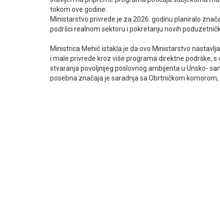
tokom ove godine.
Ministarstvo privrede je za 2026. godinu planiralo zna
podršci realnom sektoru i pokretanju novih poduzetničk
Ministrica Mehić istakla je da ovo Ministarstvo nastavlj
i male privrede kroz više programa direktne podrške, s 
stvaranja povoljnijeg poslovnog ambijenta u Unsko- s
posebna značaja je saradnja sa Obrtničkom komorom, 