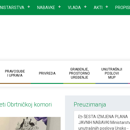
INISTARSTVA
NABAVKE
VLADA
AKTI
PROPIS
GRAĐENJE,
UNUTRAŠNJI
PRAVOSUĐE
PRIVREDA
PROSTORNO
POSLOVI
I UPRAVA
UREĐENJE
MUP
eti Obrtničkoj komori
Preuzimanja
ŠESTA IZMJENA PLANA
JAVNIH NABAVKI Ministarst
unutrašnjih poslova Unsko -