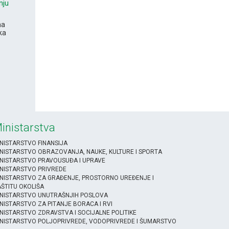
nju
na
ka
inistarstva
NISTARSTVO FINANSIJA
NISTARSTVO OBRAZOVANJA, NAUKE, KULTURE I SPORTA
NISTARSTVO PRAVOUSUĐA I UPRAVE
NISTARSTVO PRIVREDE
NISTARSTVO ZA GRAĐENJE, PROSTORNO UREĐENJE I
ŠTITU OKOLIŠA
INISTARSTVO UNUTRAŠNJIH POSLOVA
NISTARSTVO ZA PITANJE BORACA I RVI
NISTARSTVO ZDRAVSTVA I SOCIJALNE POLITIKE
NISTARSTVO POLJOPRIVREDE, VODOPRIVREDE I ŠUMARSTVO