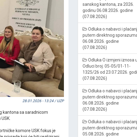
sanskog kantona, za 2026.
godinu 06.08.2026. godine
(07.08.2026)
Odluka o nabavci i plaćan
putem direktnog sporazum
06.08.2026. godine
(07.08.2026)
Odluka O izmjeni iznosa 
Odluci broj: 05-05/01-11-
1325/26 od 23.07.2026. god
(07.08.2026)
Odluka o nabavci i plaćan
putem direktnog sporazum
28.01.2026 - 13:24 / UZP
06.08.2026. godine
(07.08.2026)
og kantona sa saradnicom
u USK.
Odluka o nabavci i plaćan
putem direktnog sporazum
rtničke komore USK fokus je
05.08.2026. godine
rivrede koji će biti realizirani