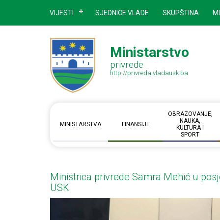
VIJESTI
SJEDNICE VLADE
SKUPŠTINA
M
Ministarstvo
privrede
http://privreda.vladausk.ba
OBRAZOVANJE,
NAUKA,
MINISTARSTVA
FINANSIJE
KULTURA I
SPORT
Ministrica privrede Samra Mehić u posj
USK