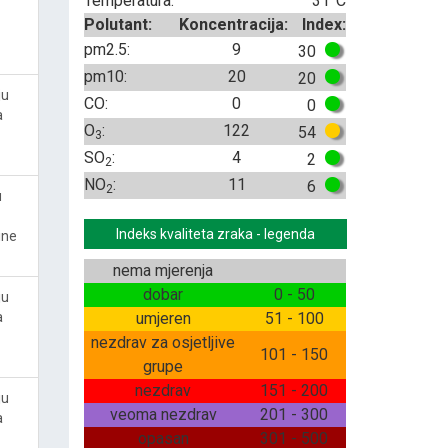
Temperatura:
31°C
Polutant:
Koncentracija:
Index:
pm2.5:
9
30
pm10:
20
20
ju
CO:
0
0
a
O
:
122
54
3
SO
:
4
2
2
NO
:
11
6
2
u
Indeks kvaliteta zraka - legenda
ine
nema mjerenja
dobar
0 - 50
ju
a
umjeren
51 - 100
nezdrav za osjetljive
101 - 150
grupe
nezdrav
151 - 200
ju
veoma nezdrav
201 - 300
a
opasan
301 - 500