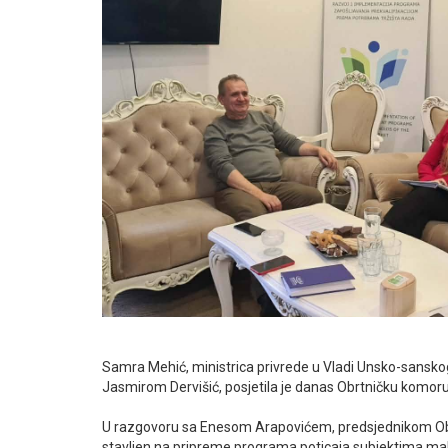
Samra Mehić, ministrica privrede u Vladi Unsko-sansk
Jasmirom Dervišić, posjetila je danas Obrtničku komor
U razgovoru sa Enesom Arapovićem, predsjednikom Ob
stavljen na pripreme programa poticaja subjektima male p