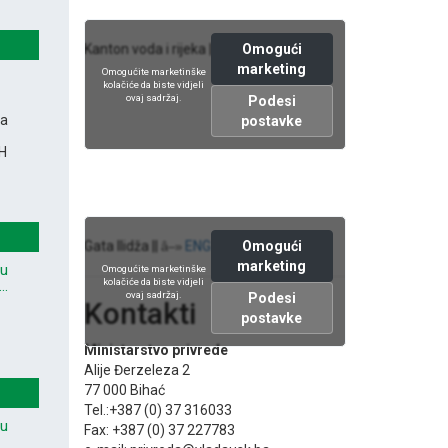
Omogući
Kanton voda i rijeka ||
ENG version
â–»
marketing
Omogućite marketinške
kolačiće da biste vidjeli
ovaj sadržaj.
Podesi
na
postavke
iH
Omogući
Gata Ilidža ||
ENG version
â–»
marketing
vu
Omogućite marketinške
kolačiće da biste vidjeli
..
ovaj sadržaj.
Podesi
Kontakti
postavke
Ministarstvo privrede
Alije Đerzeleza 2
77 000 Bihać
Tel.:+387 (0) 37 316033
vu
Fax: +387 (0) 37 227783