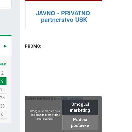
JAVNO - PRIVATNO
partnerstvo USK
PROMO:
NED
2
9
16
23
Zeleni kanton ||
ENG version
â–»
Omogući
30
marketing
Omogućite marketinške
6
kolačiće da biste vidjeli
ovaj sadržaj.
Podesi
postavke