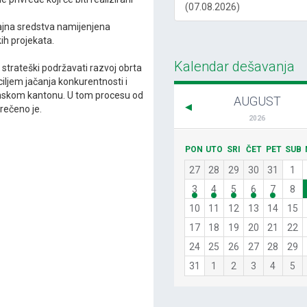
(07.08.2026)
čajna sredstva namijenjena
ih projekata.
Kalendar dešavanja
a strateški podržavati razvoj obrta
ciljem jačanja konkurentnosti i
anskom kantonu. U tom procesu od
AUGUST
rečeno je.
2026
PON
UTO
SRI
ČET
PET
SUB
27
28
29
30
31
1
3
4
5
6
7
8
10
11
12
13
14
15
17
18
19
20
21
22
24
25
26
27
28
29
31
1
2
3
4
5