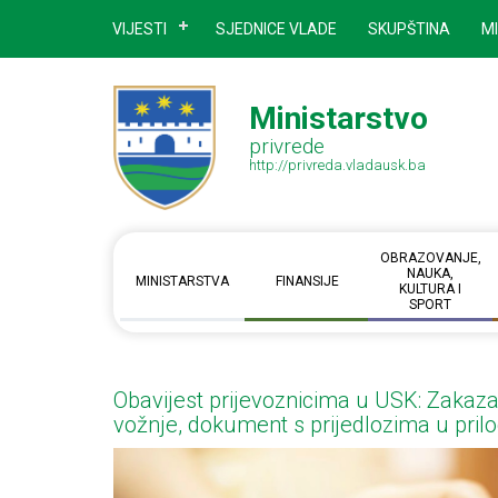
VIJESTI
SJEDNICE VLADE
SKUPŠTINA
M
Ministarstvo
privrede
http://privreda.vladausk.ba
OBRAZOVANJE,
NAUKA,
MINISTARSTVA
FINANSIJE
KULTURA I
SPORT
Obavijest prijevoznicima u USK: Zakaz
vožnje, dokument s prijedlozima u pril