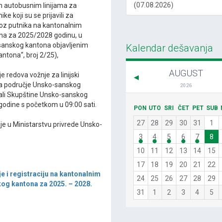
(07.08.2026)
im autobusnim linijama za
 koji su se prijavili za
jevoz putnika na kantonalnim
na za 2025/2028 godinu, u
sanskog kantona objavljenim
Kalendar dešavanja
ntona“, broj 2/25),
AUGUST
e redova vožnje za linijski
za područje Unsko-sanskog
2026
 sali Skupštine Unsko-sanskog
 godine s početkom u 09:00 sati.
PON
UTO
SRI
ČET
PET
SUB
27
28
29
30
31
1
je u Ministarstvu privrede Unsko-
3
4
5
6
7
8
10
11
12
13
14
15
17
18
19
20
21
22
e i registraciju na kantonalnim
24
25
26
27
28
29
og kantona za 2025. – 2028.
31
1
2
3
4
5