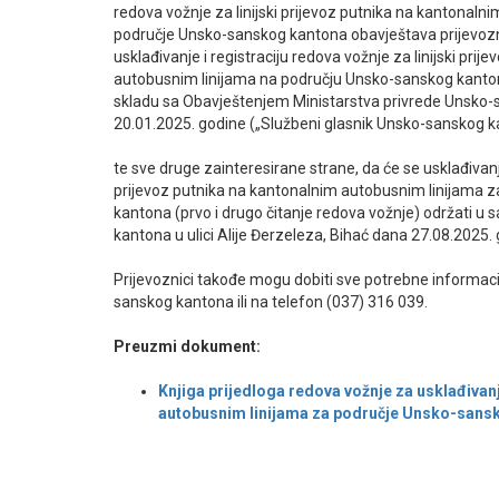
redova vožnje za linijski prijevoz putnika na kantonaln
područje Unsko-sanskog kantona obavještava prijevoznike
usklađivanje i registraciju redova vožnje za linijski pri
autobusnim linijama na području Unsko-sanskog kanto
skladu sa Obavještenjem Ministarstva privrede Unsko-
20.01.2025. godine („Službeni glasnik Unsko-sanskog ka
te sve druge zainteresirane strane, da će se usklađivanj
prijevoz putnika na kantonalnim autobusnim linijama 
kantona (prvo i drugo čitanje redova vožnje) održati u
kantona u ulici Alije Đerzeleza, Bihać dana 27.08.2025.
Prijevoznici takođe mogu dobiti sve potrebne informaci
sanskog kantona ili na telefon (037) 316 039.
Preuzmi dokument:
Knjiga prijedloga redova vožnje za usklađivanj
autobusnim linijama za područje Unsko-sansk