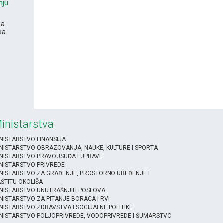
nju
na
ka
inistarstva
NISTARSTVO FINANSIJA
NISTARSTVO OBRAZOVANJA, NAUKE, KULTURE I SPORTA
NISTARSTVO PRAVOUSUĐA I UPRAVE
NISTARSTVO PRIVREDE
NISTARSTVO ZA GRAĐENJE, PROSTORNO UREĐENJE I
ŠTITU OKOLIŠA
INISTARSTVO UNUTRAŠNJIH POSLOVA
NISTARSTVO ZA PITANJE BORACA I RVI
NISTARSTVO ZDRAVSTVA I SOCIJALNE POLITIKE
NISTARSTVO POLJOPRIVREDE, VODOPRIVREDE I ŠUMARSTVO