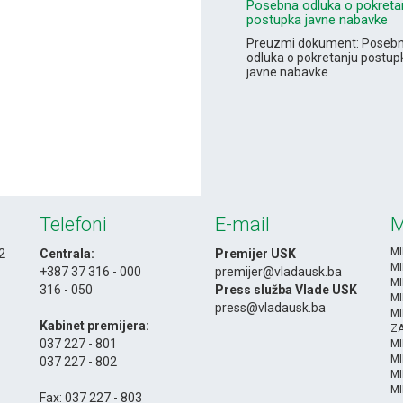
Posebna odluka o pokreta
postupka javne nabavke
Preuzmi dokument: Poseb
odluka o pokretanju postup
javne nabavke
Telefoni
E-mail
M
MI
 2
Centrala:
Premijer USK
MI
+387 37 316 - 000
premijer@vladausk.ba
MI
316 - 050
Press služba Vlade USK
MI
-
press@vladausk.ba
MI
Kabinet premijera:
ZA
037 227 - 801
M
MI
037 227 - 802
MI
-
MI
Fax: 037 227 - 803