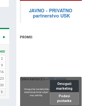
JAVNO - PRIVATNO
partnerstvo USK
PROMO:
NED
2
9
16
23
Zeleni kanton ||
ENG version
â–»
Omogući
30
marketing
Omogućite marketinške
6
kolačiće da biste vidjeli
ovaj sadržaj.
Podesi
postavke