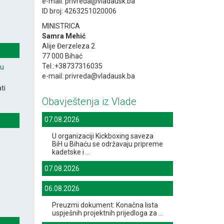
e-mail: privreda@vladausk.ba
ID broj: 4263251020006
MINISTRICA
Samra Mehić
Alije Đerzeleza 2
77 000 Bihać
Tel.:+38737316035
vu
e-mail: privreda@vladausk.ba
ti
Obavještenja iz Vlade
07.08.2026
U organizaciji Kickboxing saveza
BiH u Bihaću se održavaju pripreme
kadetske i ...
07.08.2026
06.08.2026
Preuzmi dokument: Konačna lista
uspješnih projektnih prijedloga za ...