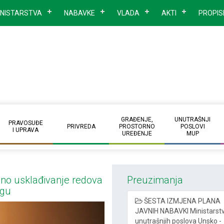
INISTARSTVA
NABAVKE
VLADA
AKTI
PROPIS
GRAĐENJE,
UNUTRAŠNJI
PRAVOSUĐE
PRIVREDA
PROSTORNO
POSLOVI
I UPRAVA
UREĐENJE
MUP
ano usklađivanje redova
Preuzimanja
ogu
ŠESTA IZMJENA PLANA
JAVNIH NABAVKI Ministarst
unutrašnjih poslova Unsko -