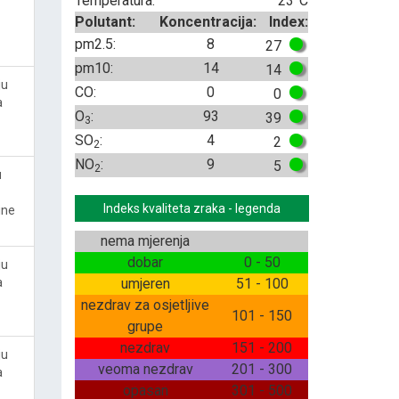
Temperatura:
23°C
Polutant:
Koncentracija:
Index:
pm2.5:
8
27
pm10:
14
14
ju
CO:
0
0
a
O
:
93
39
3
SO
:
4
2
2
NO
:
9
5
2
u
Indeks kvaliteta zraka - legenda
ine
nema mjerenja
dobar
0 - 50
ju
a
umjeren
51 - 100
nezdrav za osjetljive
101 - 150
grupe
nezdrav
151 - 200
ju
veoma nezdrav
201 - 300
a
opasan
301 - 500