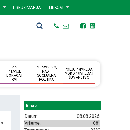
I
PREUZIMANJA
LINKOVI
ZA
ZDRAVSTVO,
POLJOPRIVREDA,
PITANJE
RAD I
VODOPRIVREDA I
BORACA I
SOCIJALNA
ŠUMARSTVO
RVI
POLITIKA
Bihac
Datum:
08.08.2026.
h
va
Vrijeme:
08