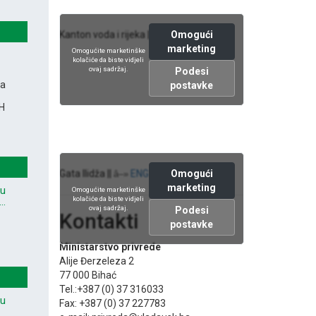
Omogući
Kanton voda i rijeka ||
ENG version
â–»
marketing
Omogućite marketinške
kolačiće da biste vidjeli
ovaj sadržaj.
Podesi
na
postavke
iH
Omogući
Gata Ilidža ||
ENG version
â–»
marketing
vu
Omogućite marketinške
kolačiće da biste vidjeli
..
ovaj sadržaj.
Podesi
Kontakti
postavke
Ministarstvo privrede
Alije Đerzeleza 2
77 000 Bihać
Tel.:+387 (0) 37 316033
vu
Fax: +387 (0) 37 227783