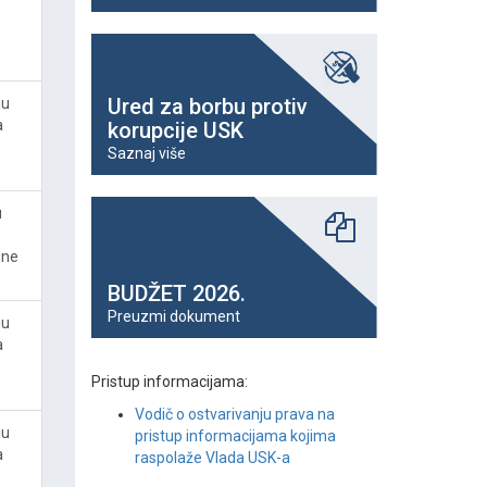
Ured za borbu protiv
ju
a
korupcije USK
Saznaj više
u
ine
BUDŽET 2026.
Preuzmi dokument
ju
a
Pristup informacijama:
Vodič o ostvarivanju prava na
ju
pristup informacijama kojima
a
raspolaže Vlada USK-a