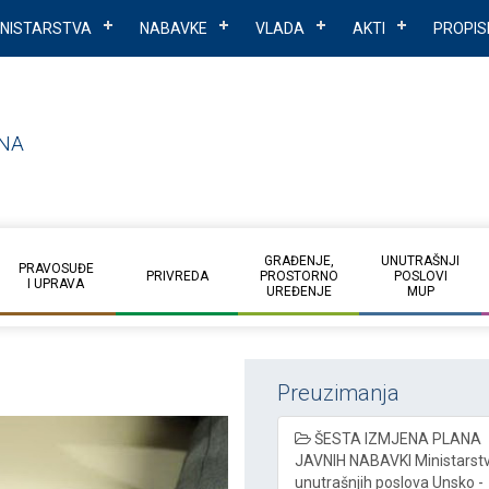
INISTARSTVA
NABAVKE
VLADA
AKTI
PROPIS
NA
GRAĐENJE,
UNUTRAŠNJI
PRAVOSUĐE
PRIVREDA
PROSTORNO
POSLOVI
I UPRAVA
UREĐENJE
MUP
Preuzimanja
ŠESTA IZMJENA PLANA
JAVNIH NABAVKI Ministarst
unutrašnjih poslova Unsko -