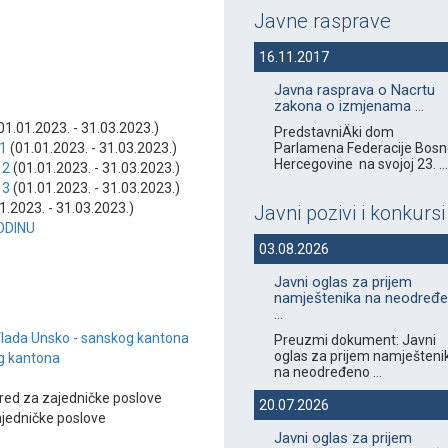
Javne rasprave
16.11.2017
Javna rasprava o Nacrtu
zakona o izmjenama ...
01.01.2023. - 31.03.2023.)
PredstavniÄki dom
Parlamena Federacije Bosne
 1
(01.01.2023. - 31.03.2023.)
Hercegovine na svojoj 23. ...
 2
(01.01.2023. - 31.03.2023.)
 3
(01.01.2023. - 31.03.2023.)
1.2023. - 31.03.2023.)
Javni pozivi i konkursi
ODINU
03.08.2026
Javni oglas za prijem
namještenika na neodređ
...
 Vlada Unsko - sanskog kantona
Preuzmi dokument: Javni
oglas za prijem namješteni
og kantona
na neodređeno ...
red za zajedničke poslove
20.07.2026
ajedničke poslove
Javni oglas za prijem