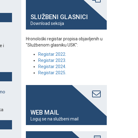
SLUŽBENI GLASNICI
Download sekcija
Hronološki registar propisa objavljenih u
"Službenom glasniku USK":
 i
Registar 2022.
Registar 2023.
Registar 2024.
Registar 2025.
eno
ka
WEB MAIL
Loguj se na službeni mail