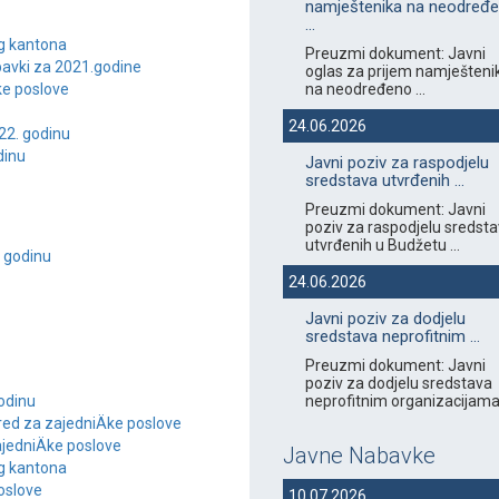
namještenika na neodređ
...
og kantona
Preuzmi dokument: Javni
bavki za 2021.godine
oglas za prijem namješteni
na neodređeno ...
ke poslove
24.06.2026
22. godinu
dinu
Javni poziv za raspodjelu
sredstava utvrđenih ...
Preuzmi dokument: Javni
poziv za raspodjelu sredst
utvrđenih u Budžetu ...
. godinu
24.06.2026
Javni poziv za dodjelu
sredstava neprofitnim ...
Preuzmi dokument: Javni
poziv za dodjelu sredstava
neprofitnim organizacijama 
godinu
red za zajedniÄke poslove
ajedniÄke poslove
Javne Nabavke
og kantona
poslove
10.07.2026