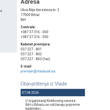
Adresa
Ulica Alije Đerzeleza br. 2
 o
77000 Bihać
BiH
Centrala:
+387 37 316 - 000
+387 37 316 - 050
Kabinet premijera:
037 227 - 801
037 227 - 802
037 227 - 803 (fax)
E-mail:
premijer@vladausk.ba
Obavještenja iz Vlade
07.08.2026
U organizaciji Kickboxing saveza
BiH u Bihaću se održavaju pripreme
kadetske i ...