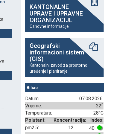
eno
KANTONALNE
UPRAVE I UPRAVNE
ORGANIZACIJE
ka
Osnovne informacije
Geografski
informacioni sistem
(GIS)
ava
Kantonalni zavod za prostorno
uređenje i planiranje
Bihac
Datum:
07.08.2026.
h
Vrijeme:
22
...
Temperatura:
28°C
Polutant:
Koncentracija:
Index:
pm2.5:
12
40