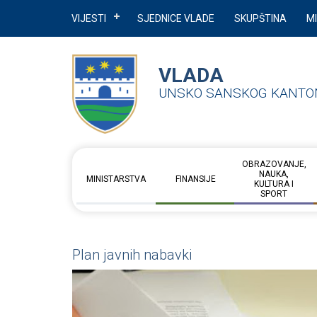
VIJESTI
SJEDNICE VLADE
SKUPŠTINA
M
VLADA
UNSKO SANSKOG KANTO
OBRAZOVANJE,
NAUKA,
MINISTARSTVA
FINANSIJE
KULTURA I
SPORT
Plan javnih nabavki