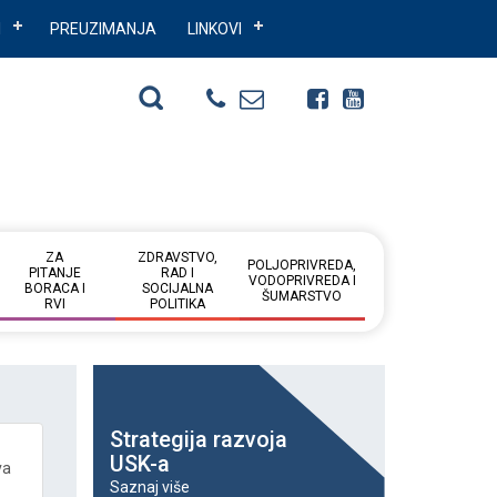
I
PREUZIMANJA
LINKOVI
ZA
ZDRAVSTVO,
POLJOPRIVREDA,
PITANJE
RAD I
VODOPRIVREDA I
BORACA I
SOCIJALNA
ŠUMARSTVO
RVI
POLITIKA
Strategija razvoja
USK-a
va
Saznaj više