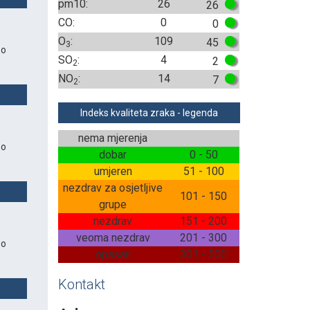
pm10:
26
26
CO:
0
0
O
:
109
45
3
 o
SO
:
4
2
2
NO
:
14
7
2
Indeks kvaliteta zraka - legenda
nema mjerenja
 o
dobar
0 - 50
umjeren
51 - 100
nezdrav za osjetljive
101 - 150
grupe
nezdrav
151 - 200
veoma nezdrav
201 - 300
 o
opasan
301 - 500
Kontakt