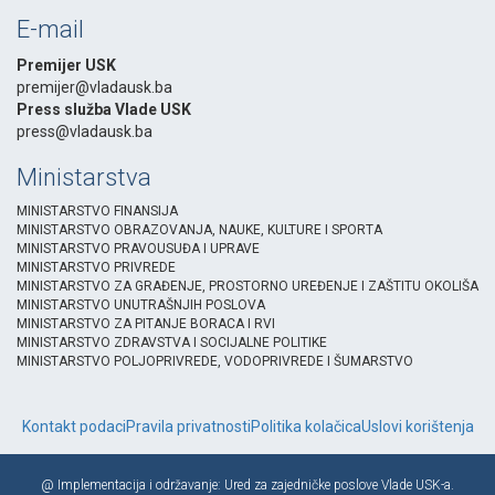
E-mail
Premijer USK
premijer@vladausk.ba
Press služba Vlade USK
press@vladausk.ba
Ministarstva
MINISTARSTVO FINANSIJA
MINISTARSTVO OBRAZOVANJA, NAUKE, KULTURE I SPORTA
MINISTARSTVO PRAVOUSUĐA I UPRAVE
MINISTARSTVO PRIVREDE
MINISTARSTVO ZA GRAĐENJE, PROSTORNO UREĐENJE I ZAŠTITU OKOLIŠA
MINISTARSTVO UNUTRAŠNJIH POSLOVA
MINISTARSTVO ZA PITANJE BORACA I RVI
MINISTARSTVO ZDRAVSTVA I SOCIJALNE POLITIKE
MINISTARSTVO POLJOPRIVREDE, VODOPRIVREDE I ŠUMARSTVO
Kontakt podaci
Pravila privatnosti
Politika kolačica
Uslovi korištenja
@ Implementacija i održavanje: Ured za zajedničke poslove Vlade USK-a.