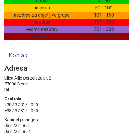
dobar
0 - 50
umjeren
51 - 100
nezdrav za osjetljive grupe
101 - 150
nezdrav
151 - 200
veoma nezdrav
201 - 300
opasan
301 - 500
Kontakt
Adresa
Ulica Alije Đerzeleza br. 2
77000 Bihać
BiH
Centrala:
+387 37 316 - 000
+387 37 316 - 050
Kabinet premijera:
037 227 - 801
037 227 - 802