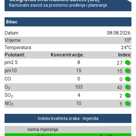
Kantonalni zavod za prostorno uređenje i planiranje
Bihac
Datum:
08.08.2026.
h
Vrijeme:
10
Temperatura:
24°C
Polutant:
Koncentracija:
Index:
pm2.5:
8
27
pm10:
15
15
CO:
0
0
O
:
103
43
3
SO
:
4
2
2
NO
:
10
5
2
Indeks kvaliteta zraka - legenda
nema mjerenja