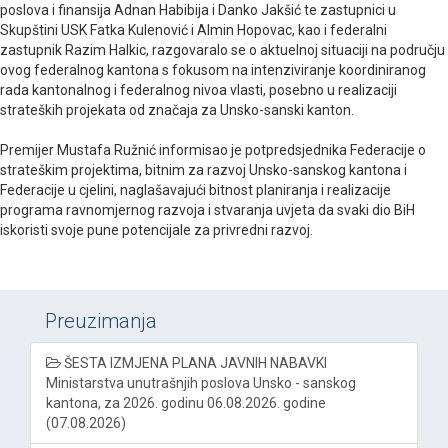
poslova i finansija Adnan Habibija i Danko Jakšić te zastupnici u
Skupštini USK Fatka Kulenović i Almin Hopovac, kao i federalni
zastupnik Razim Halkic, razgovaralo se o aktuelnoj situaciji na području
ovog federalnog kantona s fokusom na intenziviranje koordiniranog
rada kantonalnog i federalnog nivoa vlasti, posebno u realizaciji
strateških projekata od značaja za Unsko-sanski kanton.
Premijer Mustafa Ružnić informisao je potpredsjednika Federacije o
strateškim projektima, bitnim za razvoj Unsko-sanskog kantona i
Federacije u cjelini, naglašavajući bitnost planiranja i realizacije
programa ravnomjernog razvoja i stvaranja uvjeta da svaki dio BiH
iskoristi svoje pune potencijale za privredni razvoj.
Preuzimanja
ŠESTA IZMJENA PLANA JAVNIH NABAVKI
Ministarstva unutrašnjih poslova Unsko - sanskog
kantona, za 2026. godinu 06.08.2026. godine
(07.08.2026)