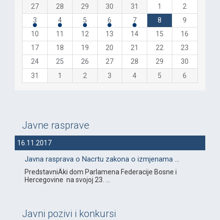
27
28
29
30
31
1
2
3
4
5
6
7
8
9
10
11
12
13
14
15
16
17
18
19
20
21
22
23
24
25
26
27
28
29
30
31
1
2
3
4
5
6
Javne rasprave
16.11.2017
Javna rasprava o Nacrtu zakona o izmjenama ...
PredstavniÄki dom Parlamena Federacije Bosne i
Hercegovine na svojoj 23. ...
Javni pozivi i konkursi