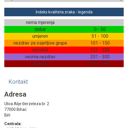
Indeks kvaliteta zraka - legenda
nema mjerenja
dobar
0 - 50
umjeren
51 - 100
nezdrav za osjetljive grupe
101 - 150
nezdrav
151 - 200
veoma nezdrav
201 - 300
opasan
301 - 500
Kontakt
Adresa
Ulica Alije Đerzeleza br. 2
77000 Bihać
BiH
Centrala: