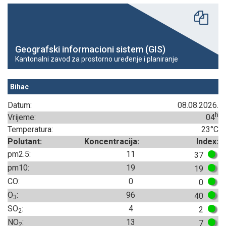
Geografski informacioni sistem (GIS)
Kantonalni zavod za prostorno uređenje i planiranje
Bihac
Datum:
08.08.2026.
h
Vrijeme:
04
Temperatura:
23°C
Polutant:
Koncentracija:
Index:
pm2.5:
11
37
pm10:
19
19
CO:
0
0
O
:
96
40
3
SO
:
4
2
2
NO
:
13
7
2