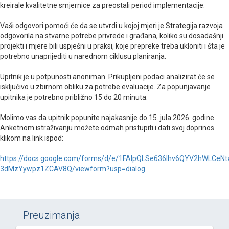
kreirale kvalitetne smjernice za preostali period implementacije.
Vaši odgovori pomoći će da se utvrdi u kojoj mjeri je Strategija razvoja
odgovorila na stvarne potrebe privrede i građana, koliko su dosadašnji
projekti i mjere bili uspješni u praksi, koje prepreke treba ukloniti i šta je
potrebno unaprijediti u narednom ciklusu planiranja.
Upitnik je u potpunosti anoniman. Prikupljeni podaci analizirat će se
isključivo u zbirnom obliku za potrebe evaluacije. Za popunjavanje
upitnika je potrebno približno 15 do 20 minuta.
Molimo vas da upitnik popunite najakasnije do 15. jula 2026. godine.
Anketnom istraživanju možete odmah pristupiti i dati svoj doprinos
klikom na link ispod:
https://docs.google.com/forms/d/e/1FAIpQLSe636Ihv6QYV2hWLCeNt
3dMzYywpz1ZCAV8Q/viewform?usp=dialog
Preuzimanja