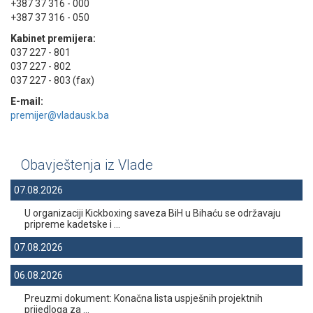
+387 37 316 - 000
+387 37 316 - 050
Kabinet premijera:
037 227 - 801
037 227 - 802
037 227 - 803 (fax)
E-mail:
premijer@vladausk.ba
Obavještenja iz Vlade
07.08.2026
U organizaciji Kickboxing saveza BiH u Bihaću se održavaju
pripreme kadetske i ...
07.08.2026
06.08.2026
Preuzmi dokument: Konačna lista uspješnih projektnih
prijedloga za ...