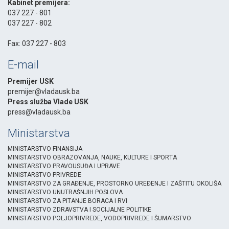
Kabinet premijera:
037 227 - 801
037 227 - 802
-
Fax: 037 227 - 803
E-mail
Premijer USK
premijer@vladausk.ba
Press služba Vlade USK
press@vladausk.ba
Ministarstva
MINISTARSTVO FINANSIJA
MINISTARSTVO OBRAZOVANJA, NAUKE, KULTURE I SPORTA
MINISTARSTVO PRAVOUSUĐA I UPRAVE
MINISTARSTVO PRIVREDE
MINISTARSTVO ZA GRAĐENJE, PROSTORNO UREĐENJE I ZAŠTITU OKOLIŠA
MINISTARSTVO UNUTRAŠNJIH POSLOVA
MINISTARSTVO ZA PITANJE BORACA I RVI
MINISTARSTVO ZDRAVSTVA I SOCIJALNE POLITIKE
MINISTARSTVO POLJOPRIVREDE, VODOPRIVREDE I ŠUMARSTVO