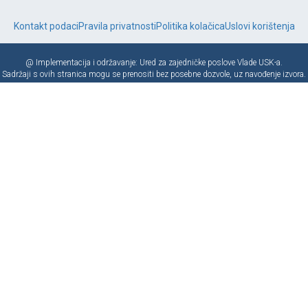
Kontakt podaci
Pravila privatnosti
Politika kolačica
Uslovi korištenja
@ Implementacija i održavanje: Ured za zajedničke poslove Vlade USK-a.
Sadržaji s ovih stranica mogu se prenositi bez posebne dozvole, uz navođenje izvora.