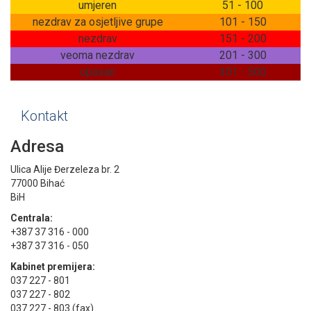
umjeren
51 - 100
nezdrav za osjetljive grupe
101 - 150
nezdrav
151 - 200
veoma nezdrav
201 - 300
opasan
301 - 500
Kontakt
Adresa
Ulica Alije Đerzeleza br. 2
77000 Bihać
BiH
Centrala:
+387 37 316 - 000
+387 37 316 - 050
Kabinet premijera:
037 227 - 801
037 227 - 802
037 227 - 803 (fax)