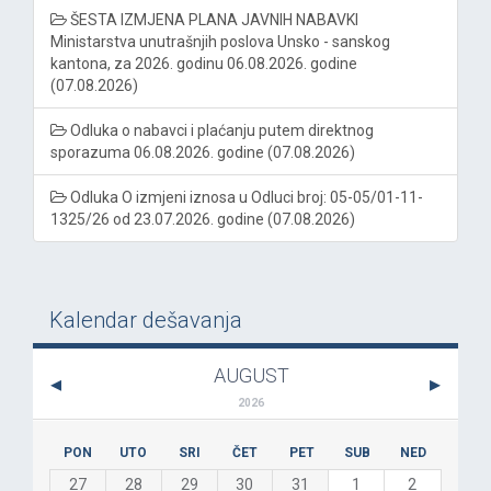
ŠESTA IZMJENA PLANA JAVNIH NABAVKI
Ministarstva unutrašnjih poslova Unsko - sanskog
kantona, za 2026. godinu 06.08.2026. godine
(07.08.2026)
Odluka o nabavci i plaćanju putem direktnog
sporazuma 06.08.2026. godine (07.08.2026)
Odluka O izmjeni iznosa u Odluci broj: 05-05/01-11-
1325/26 od 23.07.2026. godine (07.08.2026)
Kalendar dešavanja
AUGUST
2026
PON
UTO
SRI
ČET
PET
SUB
NED
27
28
29
30
31
1
2