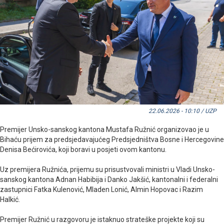
22.06.2026 - 10:10 / UZP
Premijer Unsko-sanskog kantona Mustafa Ružnić organizovao je u
Bihaću prijem za predsjedavajućeg Predsjedništva Bosne i Hercegovine
Denisa Bećirovića, koji boravi u posjeti ovom kantonu.
Uz premijera Ružnića, prijemu su prisustvovali ministri u Vladi Unsko-
sanskog kantona Adnan Habibija i Danko Jakšić, kantonalni i federalni
zastupnici Fatka Kulenović, Mladen Lonić, Almin Hopovac i Razim
Halkić.
Premijer Ružnić u razgovoru je istaknuo strateške projekte koji su