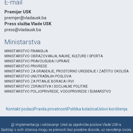
E-mail
Premijer USK
premijer@vladausk.ba
Press služba Vlade USK
press@vladausk.ba
Ministarstva
MINISTARSTVO FINANSIJA
MINISTARSTVO OBRAZOVANJA, NAUKE, KULTURE I SPORTA
MINISTARSTVO PRAVOUSUĐA I UPRAVE
MINISTARSTVO PRIVREDE
MINISTARSTVO ZA GRAĐENJE, PROSTORNO UREĐENJE I ZAŠTITU OKOLIŠA
MINISTARSTVO UNUTRAŠNJIH POSLOVA
MINISTARSTVO ZA PITANJE BORACA I RVI
MINISTARSTVO ZDRAVSTVA I SOCIJALNE POLITIKE
MINISTARSTVO POLJOPRIVREDE, VODOPRIVREDE I ŠUMARSTVO
Kontakt podaci
Pravila privatnosti
Politika kolačica
Uslovi korištenja
@ Implementacija i održavanje: Ured za zajedničke poslove Vlade USK-a.
Sadržaji s ovih stranica mogu se prenositi bez posebne dozvole, uz navođenje izvora.