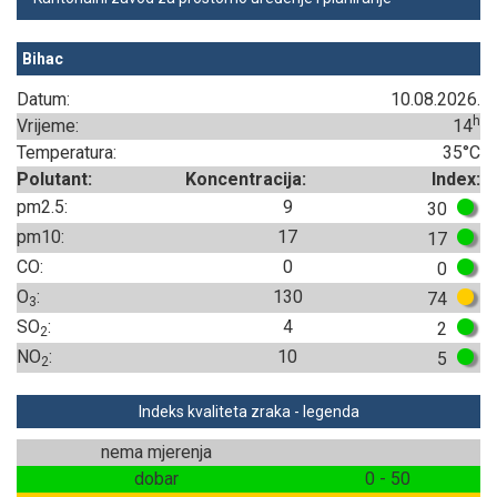
Bihac
Datum:
10.08.2026.
h
Vrijeme:
14
Temperatura:
35°C
Polutant:
Koncentracija:
Index:
pm2.5:
9
30
pm10:
17
17
CO:
0
0
O
:
130
74
3
SO
:
4
2
2
NO
:
10
5
2
Indeks kvaliteta zraka - legenda
nema mjerenja
dobar
0 - 50