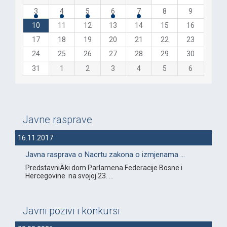
3
4
5
6
7
8
9
10
11
12
13
14
15
16
17
18
19
20
21
22
23
24
25
26
27
28
29
30
31
1
2
3
4
5
6
Javne rasprave
16.11.2017
Javna rasprava o Nacrtu zakona o izmjenama ...
PredstavniÄki dom Parlamena Federacije Bosne i
Hercegovine na svojoj 23. ...
Javni pozivi i konkursi