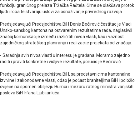
funkciju graničnog prelaza Tržačka Raštela, čime se olakšava protok
ljudi i roba te stvaraju uslovi za osnaživanje privrednog razvoja.
Predsjedavajući Predsjedništva BiH Denis Bećirović čestitao je Vladi
Unsko-sanskog kantona na ostvarenim rezultatima rada, naglasivši
značaj komunikacije između različitih nivoa vlasti, kao i važnost
zajedničkog strateškog planiranja i realizacije projekata od značaja.
- Saradnja svih nivoa vlasti u interesu je građana. Moramo zajedno
raditi i praviti konkretne i vidljive rezultate, poručio je Bećirović.
Predsjedavajući Predsjedništva BiH, sa predstavnicima kantonalne
izvršne i zakonodavne vlasti, odao je počast braniteljima BiH i položio
cvijeće na spomen obilježju Humci i mezaru ratnog ministra vanjskih
poslova BiH Irfana Ljubijankića.