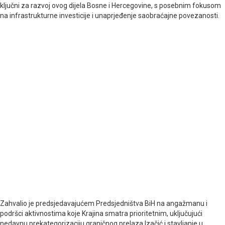
ključni za razvoj ovog dijela Bosne i Hercegovine, s posebnim fokusom
na infrastrukturne investicije i unaprjeđenje saobraćajne povezanosti.
Zahvalio je predsjedavajućem Predsjedništva BiH na angažmanu i
podršci aktivnostima koje Krajina smatra prioritetnim, uključujući
nedavnu prekategorizaciju graničnog prelaza Izačić i stavljanje u