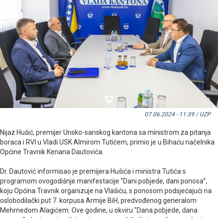
07.06.2024 - 11:39 / UZP
Nijaz Hušić, premijer Unsko-sanskog kantona sa ministrom za pitanja
boraca i RVI u Vladi USK Almirom Tutićem, primio je u Bihaću načelnika
Općine Travnik Kenana Dautovića.
Dr. Dautović informisao je premijera Hušića i ministra Tutića s
programom ovogodišnje manifestacije “Dani pobjede, dani ponosa”,
koju Općina Travnik organizuje na Vlašiću, s ponosom podsjećajući na
oslobodilački put 7. korpusa Armije BiH, predvođenog generalom
Mehmedom Alagićem. Ove godine, u okviru "Dana pobjede, dana