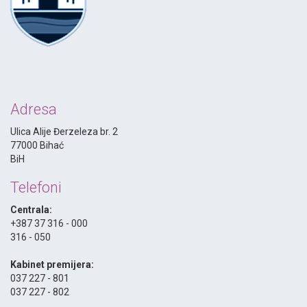
Adresa
Ulica Alije Đerzeleza br. 2
77000 Bihać
BiH
Telefoni
Centrala:
+387 37 316 - 000
316 - 050
-
Kabinet premijera:
037 227 - 801
037 227 - 802
-