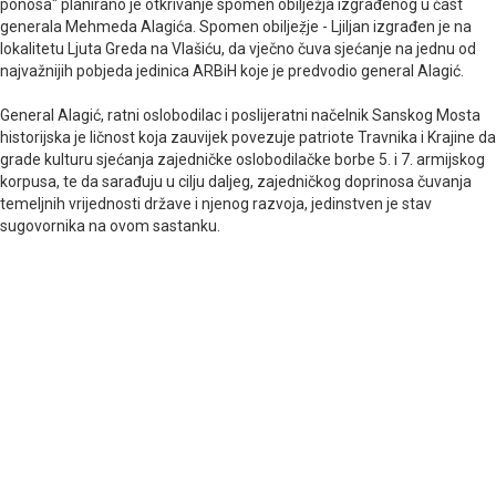
ponosa" planirano je otkrivanje spomen obilježja izgrađenog u čast
generala Mehmeda Alagića. Spomen obiljeẓ̌je - Ljiljan izgrađen je na
lokalitetu Ljuta Greda na Vlašiću, da vječno čuva sjećanje na jednu od
najvažnijih pobjeda jedinica ARBiH koje je predvodio general Alagić.
General Alagić, ratni oslobodilac i poslijeratni načelnik Sanskog Mosta
historijska je ličnost koja zauvijek povezuje patriote Travnika i Krajine da
grade kulturu sjećanja zajedničke oslobodilačke borbe 5. i 7. armijskog
korpusa, te da sarađuju u cilju daljeg, zajedničkog doprinosa čuvanja
temeljnih vrijednosti države i njenog razvoja, jedinstven je stav
sugovornika na ovom sastanku.