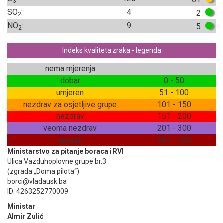
3
SO
:
4
2
2
NO
:
9
5
2
Indeks kvaliteta zraka - legenda
nema mjerenja
dobar
0 - 50
umjeren
51 - 100
nezdrav za osjetljive grupe
101 - 150
nezdrav
151 - 200
veoma nezdrav
201 - 300
opasan
301 - 500
Ministarstvo za pitanje boraca i RVI
Ulica Vazduhoplovne grupe br.3
(zgrada „Doma pilota“)
borci@vladausk.ba
ID: 4263252770009
Ministar
Almir Zulić