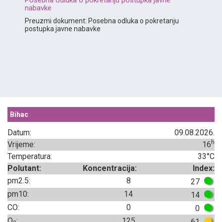
nabavke
Preuzmi dokument: Posebna odluka o pokretanju
postupka javne nabavke
Bihac
Datum:
09.08.2026.
h
Vrijeme:
16
Temperatura:
33°C
Polutant:
Koncentracija:
Index:
pm2.5:
8
27
pm10:
14
14
CO:
0
0
O
:
125
61