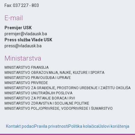
Fax: 037 227 - 803
E-mail
Premijer USK
premijer@vladausk.ba
Press služba Vlade USK
press@vladausk.ba
Ministarstva
MINISTARSTVO FINANSIJA
MINISTARSTVO OBRAZOVANJA, NAUKE, KULTURE I SPORTA
MINISTARSTVO PRAVOUSUĐA I UPRAVE
MINISTARSTVO PRIVREDE
MINISTARSTVO ZA GRAĐENJE, PROSTORNO UREĐENJE I ZAŠTITU OKOLIŠA
MINISTARSTVO UNUTRAŠNJIH POSLOVA
MINISTARSTVO ZA PITANJE BORACA I RVI
MINISTARSTVO ZDRAVSTVA I SOCIJALNE POLITIKE
MINISTARSTVO POLJOPRIVREDE, VODOPRIVREDE I ŠUMARSTVO
Kontakt podaci
Pravila privatnosti
Politika kolačica
Uslovi korištenja