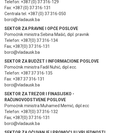
Telefon: +387 (0) 37 316-129
Fax: +387 (0) 37 316-131
Centrala tel. +387 (0) 37 316-050
borci@vladausk.ba
SEKTOR ZA PRAVNE I OPĆE POSLOVE
Pomoćnik ministra Sebina Mašić, dipl. pravnik
Telefon: +387(0) 37 316-134
Fax; +387(0) 37 316-131
borci@vladausk.ba
SEKTOR ZA BUDŽET I INFORMACIONE POSLOVE
Pomoćnik ministra Fadil Nuhić, dipl.ecc.
Telefon: +387 37 316-135
Fax: +387 37 316-131
borci@vladausk.ba
SEKTOR ZA TREZOR I FINASIJSKO -
RAČUNOVODSTVENE POSLOVE
Pomoćnik ministra Muhamed Memić, dipl.ecc
Telefon: +387(0) 37 316-132
Fax; +387(0) 37 316-131
borci@vladausk.ba
SEKTOR ZA OČUVANJE I PROMOCIJU VRIJEDNOSTI