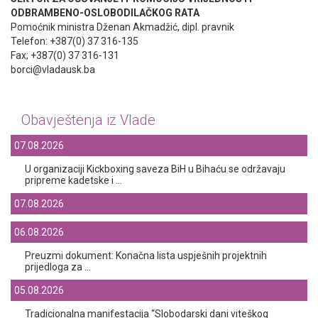
ODBRAMBENO-OSLOBODILAČKOG RATA
Pomoćnik ministra Dženan Akmadžić, dipl. pravnik
Telefon: +387(0) 37 316-135
Fax; +387(0) 37 316-131
borci@vladausk.ba
Obavještenja iz Vlade
07.08.2026
U organizaciji Kickboxing saveza BiH u Bihaću se održavaju
pripreme kadetske i ...
07.08.2026
06.08.2026
Preuzmi dokument: Konačna lista uspješnih projektnih
prijedloga za ...
05.08.2026
Tradicionalna manifestacija “Slobodarski dani viteškog