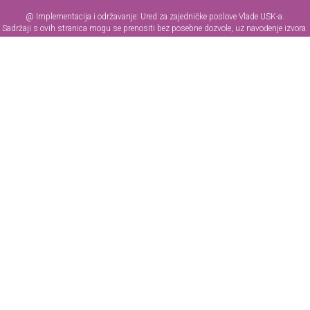
@ Implementacija i održavanje: Ured za zajedničke poslove Vlade USK-a.
Sadržaji s ovih stranica mogu se prenositi bez posebne dozvole, uz navođenje izvora.