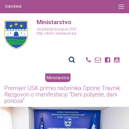
IZBORNIK
Ministarstvo
za pitanje boraca i RVI
http://borci.vladausk.ba
Ministarstva
Premijer USK primio načelnika Općine Travnik:
Razgovori o manifestaciji "Dani pobjede, dani
ponosa"