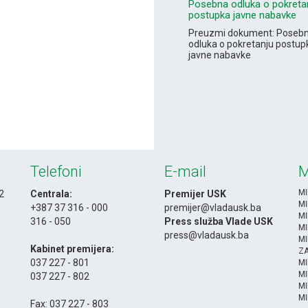
Posebna odluka o pokreta
postupka javne nabavke
Preuzmi dokument: Poseb
odluka o pokretanju postup
javne nabavke
Telefoni
E-mail
M
MI
 2
Centrala:
Premijer USK
MI
+387 37 316 - 000
premijer@vladausk.ba
MI
316 - 050
Press služba Vlade USK
MI
-
press@vladausk.ba
MI
Kabinet premijera:
ZA
037 227 - 801
M
MI
037 227 - 802
MI
-
MI
Fax: 037 227 - 803