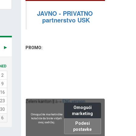
JAVNO - PRIVATNO
partnerstvo USK
PROMO:
NED
2
9
16
23
Zeleni kanton ||
ENG version
â–»
Omogući
30
marketing
Omogućite marketinške
6
kolačiće da biste vidjeli
ovaj sadržaj.
Podesi
postavke