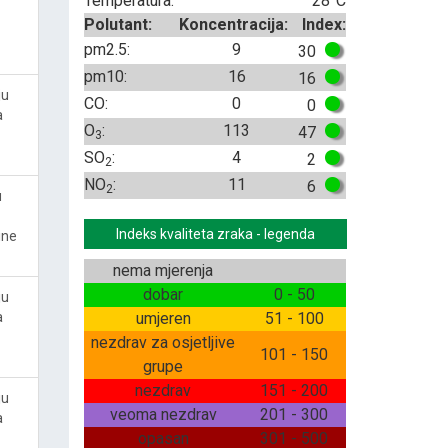
Temperatura:
28°C
Polutant:
Koncentracija:
Index:
pm2.5:
9
30
pm10:
16
16
ju
CO:
0
0
a
O
:
113
47
3
SO
:
4
2
2
NO
:
11
6
2
u
Indeks kvaliteta zraka - legenda
ine
nema mjerenja
dobar
0 - 50
ju
a
umjeren
51 - 100
nezdrav za osjetljive
101 - 150
grupe
nezdrav
151 - 200
ju
veoma nezdrav
201 - 300
a
opasan
301 - 500