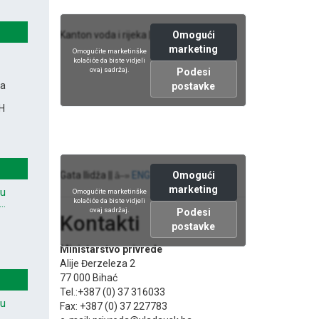
Omogući
Kanton voda i rijeka ||
ENG version
â–»
marketing
Omogućite marketinške
kolačiće da biste vidjeli
ovaj sadržaj.
Podesi
na
postavke
iH
Omogući
Gata Ilidža ||
ENG version
â–»
marketing
vu
Omogućite marketinške
kolačiće da biste vidjeli
..
ovaj sadržaj.
Podesi
Kontakti
postavke
Ministarstvo privrede
Alije Đerzeleza 2
77 000 Bihać
Tel.:+387 (0) 37 316033
vu
Fax: +387 (0) 37 227783