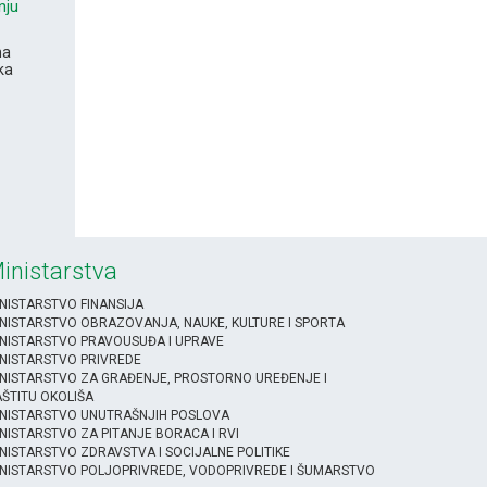
nju
na
ka
inistarstva
NISTARSTVO FINANSIJA
NISTARSTVO OBRAZOVANJA, NAUKE, KULTURE I SPORTA
NISTARSTVO PRAVOUSUĐA I UPRAVE
NISTARSTVO PRIVREDE
NISTARSTVO ZA GRAĐENJE, PROSTORNO UREĐENJE I
ŠTITU OKOLIŠA
INISTARSTVO UNUTRAŠNJIH POSLOVA
NISTARSTVO ZA PITANJE BORACA I RVI
NISTARSTVO ZDRAVSTVA I SOCIJALNE POLITIKE
NISTARSTVO POLJOPRIVREDE, VODOPRIVREDE I ŠUMARSTVO