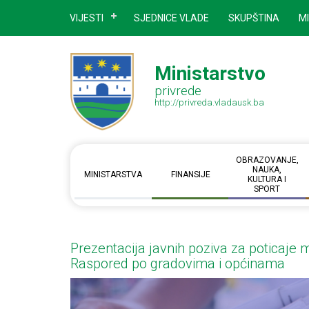
VIJESTI
SJEDNICE VLADE
SKUPŠTINA
M
Ministarstvo
privrede
http://privreda.vladausk.ba
OBRAZOVANJE,
NAUKA,
MINISTARSTVA
FINANSIJE
KULTURA I
SPORT
Prezentacija javnih poziva za poticaje 
Raspored po gradovima i općinama