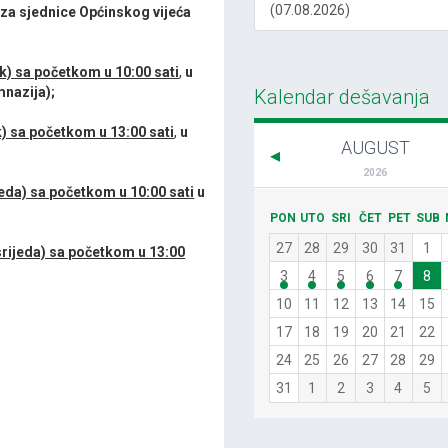
(07.08.2026)
i za sjednice Općinskog vijeća
k) sa početkom u 10:00 sati
,
u
mnazija);
Kalendar dešavanja
k) sa početkom u 13:00 sati
,
u
AUGUST
2026
jeda) sa početkom u 10:00 sati
u
PON
UTO
SRI
ČET
PET
SUB
27
28
29
30
31
1
srijeda) sa početkom u 13:00
3
4
5
6
7
8
10
11
12
13
14
15
17
18
19
20
21
22
24
25
26
27
28
29
31
1
2
3
4
5