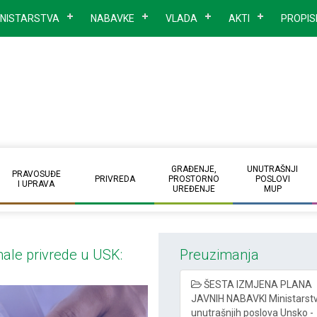
INISTARSTVA
NABAVKE
VLADA
AKTI
PROPIS
GRAĐENJE,
UNUTRAŠNJI
PRAVOSUĐE
PRIVREDA
PROSTORNO
POSLOVI
I UPRAVA
UREĐENJE
MUP
male privrede u USK:
Preuzimanja
ŠESTA IZMJENA PLANA
JAVNIH NABAVKI Ministarst
unutrašnjih poslova Unsko -