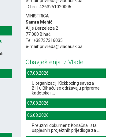
e-mail: privreda@vladausk.ba
ID broj: 4263251020006
MINISTRICA
Samra Mehić
Alije Đerzeleza 2
77 000 Bihać
Tel.:+38737316035
vu
e-mail: privreda@vladausk.ba
ti
Obavještenja iz Vlade
07.08.2026
U organizaciji Kickboxing saveza
BiH u Bihaću se održavaju pripreme
kadetske i ...
07.08.2026
06.08.2026
Preuzmi dokument: Konačna lista
uspješnih projektnih prijedloga za ...