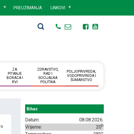
I
PREUZIMANJA
LINKOVI
ZA
ZDRAVSTVO,
POLJOPRIVREDA,
PITANJE
RAD I
VODOPRIVREDA I
BORACA I
SOCIJALNA
ŠUMARSTVO
RVI
POLITIKA
Bihac
Datum:
08.08.2026.
h
va
Vrijeme:
20