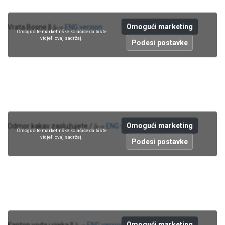
Omogući marketing
Vrata Bosne ||
ENG version
â–»
Omogućite marketinške kolačiće da biste
vidjeli ovaj sadržaj.
Podesi postavke
Omogući marketing
Odmor kakav zaslužujete /
ENG version
â–»
Omogućite marketinške kolačiće da biste
vidjeli ovaj sadržaj.
Podesi postavke
Omogući marketing
Kanton voda i rijeka ||
ENG version