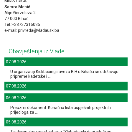
MINISTRICA
Samra Mehić
Alije Đerzeleza 2
77 000 Bihać
Tel.:+38737316035
e-mail: privreda@vladausk.ba
Obavještenja iz Vlade
07.08.2026
U organizaciji Kickboxing saveza BiH u Bihaću se održavaju
pripreme kadetske i ...
07.08.2026
06.08.2026
Preuzmi dokument: Konačna lista uspješnih projektnih
prijedloga za ...
05.08.2026
Tradicionalna manifestacija “Slobodarski dani viteškog