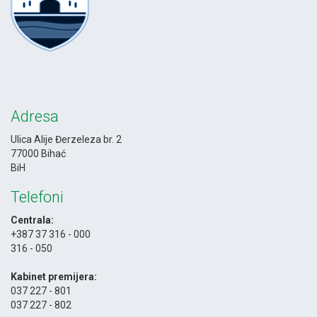
Adresa
Ulica Alije Đerzeleza br. 2
77000 Bihać
BiH
Telefoni
Centrala:
+387 37 316 - 000
316 - 050
-
Kabinet premijera:
037 227 - 801
037 227 - 802