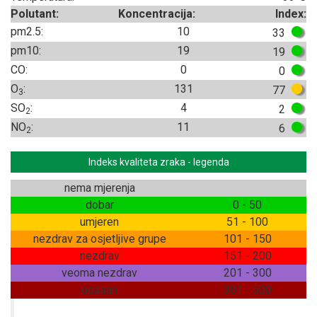
Polutant:
Koncentracija:
Index:
pm2.5:
10
33
pm10:
19
19
CO:
0
0
O
:
131
77
3
SO
:
4
2
2
NO
:
11
6
2
Indeks kvaliteta zraka - legenda
nema mjerenja
dobar
0 - 50
umjeren
51 - 100
nezdrav za osjetljive grupe
101 - 150
nezdrav
151 - 200
veoma nezdrav
201 - 300
opasan
301 - 500