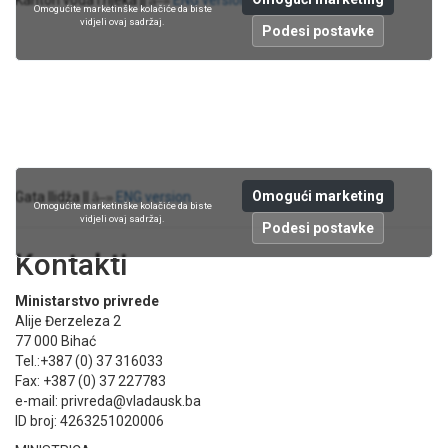
â–»
Omogućite marketinške kolačiće da biste
vidjeli ovaj sadržaj.
Podesi postavke
Omogući marketing
Gata Ilidža ||
ENG version
â–»
Omogućite marketinške kolačiće da biste
vidjeli ovaj sadržaj.
Podesi postavke
Kontakti
Ministarstvo privrede
Alije Đerzeleza 2
77 000 Bihać
Tel.:+387 (0) 37 316033
Fax: +387 (0) 37 227783
e-mail: privreda@vladausk.ba
ID broj: 4263251020006