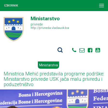
IZBORNIK
Ministarstvo
privrede
http://privreda.vladausk.ba
Ministarstva
Ministrica Mehić predstavila programe podrške:
Ministarstvo privrede USK jača malu privredu i
poduzetništvo