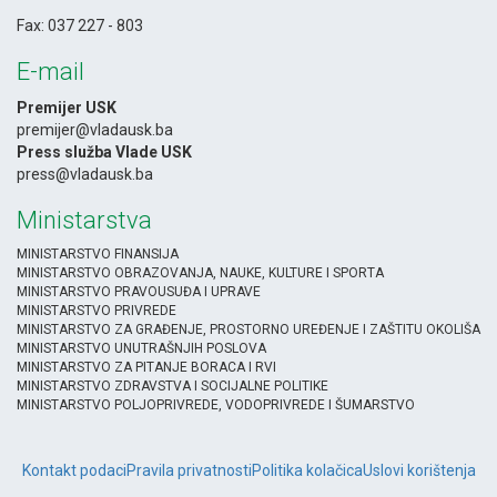
-
Fax: 037 227 - 803
E-mail
Premijer USK
premijer@vladausk.ba
Press služba Vlade USK
press@vladausk.ba
Ministarstva
MINISTARSTVO FINANSIJA
MINISTARSTVO OBRAZOVANJA, NAUKE, KULTURE I SPORTA
MINISTARSTVO PRAVOUSUĐA I UPRAVE
MINISTARSTVO PRIVREDE
MINISTARSTVO ZA GRAĐENJE, PROSTORNO UREĐENJE I ZAŠTITU OKOLIŠA
MINISTARSTVO UNUTRAŠNJIH POSLOVA
MINISTARSTVO ZA PITANJE BORACA I RVI
MINISTARSTVO ZDRAVSTVA I SOCIJALNE POLITIKE
MINISTARSTVO POLJOPRIVREDE, VODOPRIVREDE I ŠUMARSTVO
Kontakt podaci
Pravila privatnosti
Politika kolačica
Uslovi korištenja