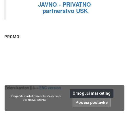
JAVNO - PRIVATNO
partnerstvo USK
PROMO:
Zeleni kanton ||
ENG version
â–»
Omogući marketing
Omogućite marketinške kolačiće da biste
vidjeli ovaj sadržaj.
Podesi postavke