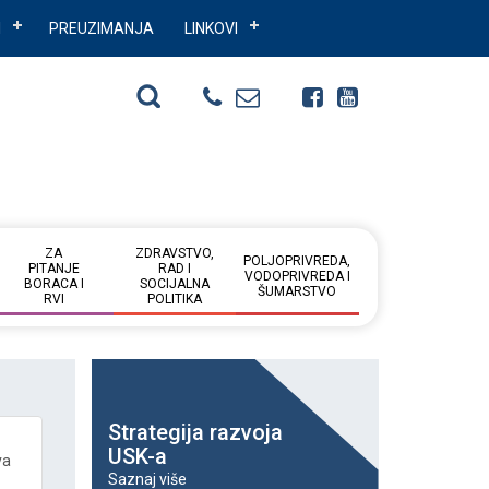
I
PREUZIMANJA
LINKOVI
ZA
ZDRAVSTVO,
POLJOPRIVREDA,
PITANJE
RAD I
VODOPRIVREDA I
BORACA I
SOCIJALNA
ŠUMARSTVO
RVI
POLITIKA
Strategija razvoja
USK-a
va
Saznaj više