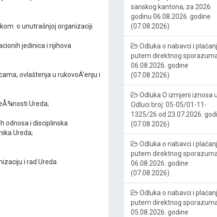
sanskog kantona, za 2026.
godinu 06.08.2026. godine
nikom o unutrašnjoj organizaciji
(07.08.2026)
ionih jedinica i njihova
Odluka o nabavci i plaćan
putem direktnog sporazum
06.08.2026. godine
ama, ovlaštenja u rukovoÄ‘enju i
(07.08.2026)
Odluka O izmjeni iznosa 
leÅ¾nosti Ureda;
Odluci broj: 05-05/01-11-
1325/26 od 23.07.2026. god
h odnosa i disciplinska
(07.08.2026)
ika Ureda;
Odluka o nabavci i plaćan
putem direktnog sporazum
izaciju i rad Ureda
06.08.2026. godine
(07.08.2026)
Odluka o nabavci i plaćan
putem direktnog sporazum
05.08.2026. godine