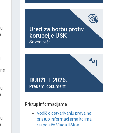
Ured za borbu protiv
ju
a
korupcije USK
Saznaj više
u
ine
BUDŽET 2026.
Preuzmi dokument
ju
a
Pristup informacijama:
Vodič o ostvarivanju prava na
ju
pristup informacijama kojima
a
raspolaže Vlada USK-a