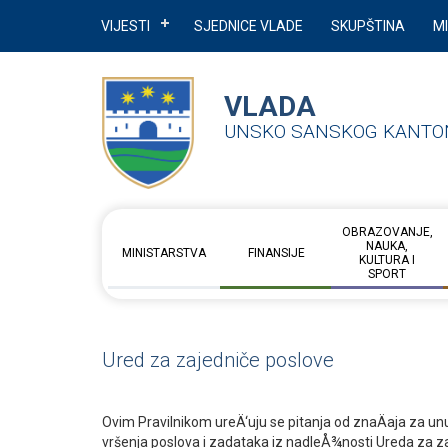
VIJESTI
SJEDNICE VLADE
SKUPŠTINA
M
VLADA
UNSKO SANSKOG KANTO
OBRAZOVANJE,
NAUKA,
MINISTARSTVA
FINANSIJE
KULTURA I
SPORT
Ured za zajedniče poslove
Ovim Pravilnikom ureÄ‘uju se pitanja od znaÄaja za unu
vršenja poslova i zadataka iz nadleÅ¾nosti Ureda za z