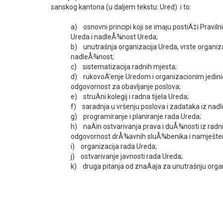
sanskog kantona (u daljem tekstu: Ured) i to:
a) osnovni principi koji se imaju postiÄ‡i Pravil
Ureda i nadleÅ¾nost Ureda;
b) unutrašnja organizacija Ureda, vrste organizac
nadleÅ¾nost;
c) sistematizacija radnih mjesta;
d) rukovoÄ‘enje Uredom i organizacionim jedinic
odgovornost za obavljanje poslova;
e) struÄni kolegij i radna tijela Ureda;
f) saradnja u vršenju poslova i zadataka iz nad
g) programiranje i planiranje rada Ureda;
h) naÄin ostvarivanja prava i duÅ¾nosti iz radni
odgovornost drÅ¾avnih sluÅ¾benika i namješten
i) organizacija rada Ureda;
j) ostvarivanje javnosti rada Ureda;
k) druga pitanja od znaÄaja za unutrašnju organ