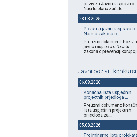
poziv za Javnu raspravu o
Nacrtu plana zaštite ...
28.08.2025
Poziv na javnu raspravu o
Nacrtu zakona o ...
Preuzmi dokument: Poziv 
javnu raspravu o Nacrtu
zakona o prevenciji korupci
...
Javni pozivi i konkursi
06.08.2026
Konačna lista uspješnih
projektnih prijedloga ...
Preuzmi dokument: Konač
lista uspješnih projektnih
prijedloga za ...
05.08.2026
Preliminarne liste projekat