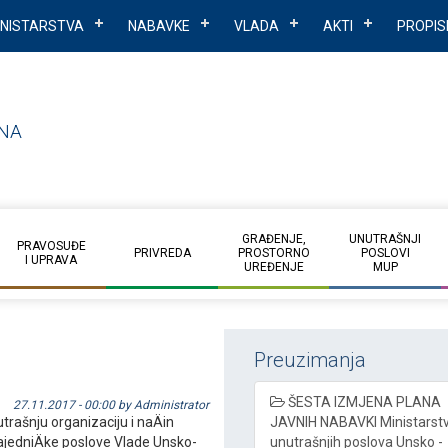
INISTARSTVA
NABAVKE
VLADA
AKTI
PROPIS
NA
GRAĐENJE,
UNUTRAŠNJI
PRAVOSUĐE
PRIVREDA
PROSTORNO
POSLOVI
I UPRAVA
UREĐENJE
MUP
Preuzimanja
ŠESTA IZMJENA PLANA
27.11.2017 - 00:00 by Administrator
trašnju organizaciju i naÄin
JAVNIH NABAVKI Ministarst
ajedniÄke poslove Vlade Unsko-
unutrašnjih poslova Unsko -