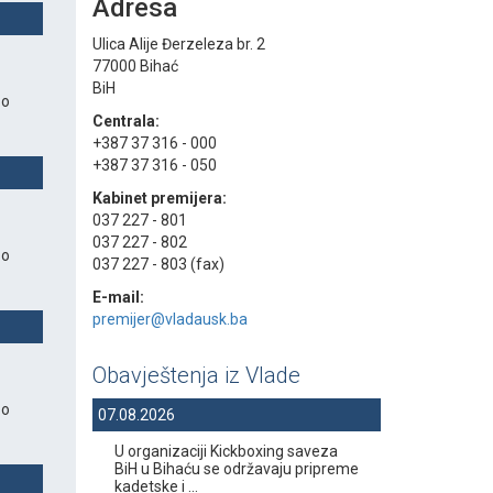
Adresa
Ulica Alije Đerzeleza br. 2
77000 Bihać
BiH
 o
Centrala:
+387 37 316 - 000
+387 37 316 - 050
Kabinet premijera:
037 227 - 801
037 227 - 802
 o
037 227 - 803 (fax)
E-mail:
premijer@vladausk.ba
Obavještenja iz Vlade
 o
07.08.2026
U organizaciji Kickboxing saveza
BiH u Bihaću se održavaju pripreme
kadetske i ...