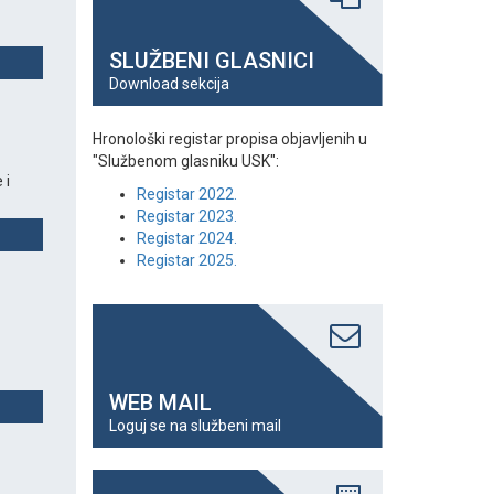
SLUŽBENI GLASNICI
Download sekcija
Hronološki registar propisa objavljenih u
"Službenom glasniku USK":
 i
Registar 2022.
Registar 2023.
Registar 2024.
Registar 2025.
WEB MAIL
Loguj se na službeni mail