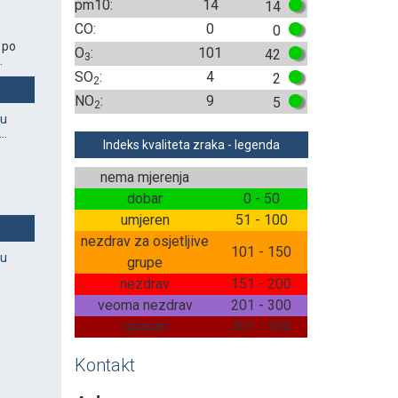
pm10:
14
14
CO:
0
0
 po
O
:
101
42
3
.
SO
:
4
2
2
NO
:
9
5
2
vu
..
Indeks kvaliteta zraka - legenda
nema mjerenja
dobar
0 - 50
umjeren
51 - 100
nezdrav za osjetljive
101 - 150
vu
grupe
nezdrav
151 - 200
veoma nezdrav
201 - 300
opasan
301 - 500
Kontakt