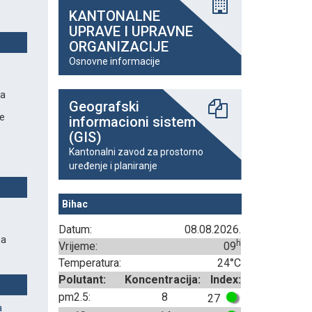
KANTONALNE
UPRAVE I UPRAVNE
ORGANIZACIJE
Osnovne informacije
na
Geografski
je
informacioni sistem
(GIS)
Kantonalni zavod za prostorno
uređenje i planiranje
Bihac
Datum:
08.08.2026.
na
h
Vrijeme:
09
Temperatura:
24°C
Polutant:
Koncentracija:
Index:
pm2.5:
8
27
a