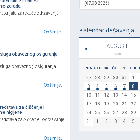
aterijala za tekuće
(07.08.2026)
je zgrada
terijala za tekuće održavanje
Kalendar dešavanja
Opširnije...
AUGUST
sluga obaveznog osiguranja
2026
sluga obaveznog osiguranja
PON
UTO
SRI
ČET
PET
SUB
27
28
29
30
31
1
Opširnije...
3
4
5
6
7
8
10
11
12
13
14
15
17
18
19
20
21
22
edstava za čišćenje i
je higijene
24
25
26
27
28
29
edstava za Äišćenje i održavanje
31
1
2
3
4
5
Opširnije...