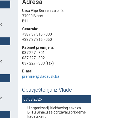
Adresa
Ulica Alije Đerzeleza br. 2
77000 Bihać
BiH
 o
Centrala:
+387 37 316 - 000
+387 37 316 - 050
Kabinet premijera:
037 227 - 801
037 227 - 802
 o
037 227 - 803 (fax)
E-mail:
premijer@vladausk.ba
Obavještenja iz Vlade
 o
07.08.2026
U organizaciji Kickboxing saveza
BiH u Bihaću se održavaju pripreme
kadetske i ...