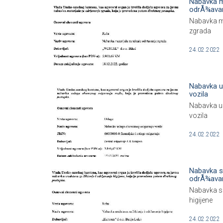
Nabavka m
odrÅ¾avan
Nabavka ma
zgrada
24.02.2022
Nabavka u
vozila
Nabavka u
vozila
24.02.2022
Nabavka sr
odrÅ¾avan
Nabavka sr
higijene
24.02.2022