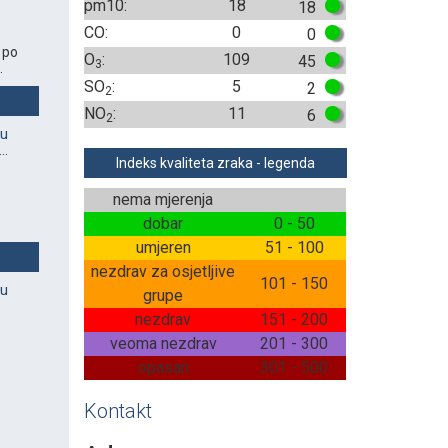
pm10:
18
18
CO:
0
0
 po
O
:
109
45
3
.
SO
:
5
2
2
NO
:
11
6
2
vu
..
Indeks kvaliteta zraka - legenda
nema mjerenja
dobar
0 - 50
umjeren
51 - 100
nezdrav za osjetljive
101 - 150
vu
grupe
nezdrav
151 - 200
veoma nezdrav
201 - 300
opasan
301 - 500
Kontakt