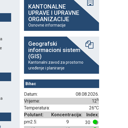
KANTONALNE
UPRAVE I UPRAVNE
ORGANIZACIJE
Osnovne informacije
na
Geografski
je
informacioni sistem
(GIS)
Kantonalni zavod za prostorno
uređenje i planiranje
Bihac
Datum:
08.08.2026.
na
h
Vrijeme:
12
Temperatura:
26°C
Polutant:
Koncentracija:
Index:
pm2.5:
9
30
a