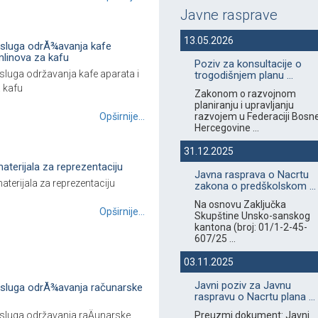
Javne rasprave
13.05.2026
sluga odrÅ¾avanja kafe
mlinova za kafu
Poziv za konsultacije o
luga održavanja kafe aparata i
trogodišnjem planu ...
 kafu
Zakonom o razvojnom
planiranju i upravljanju
Opširnije...
razvojem u Federaciji Bosne
Hercegovine ...
31.12.2025
terijala za reprezentaciju
Javna rasprava o Nacrtu
terijala za reprezentaciju
zakona o predškolskom ...
Na osnovu Zaključka
Opširnije...
Skupštine Unsko-sanskog
kantona (broj: 01/1-2-45-
607/25 ...
03.11.2025
Javni poziv za Javnu
sluga odrÅ¾avanja računarske
raspravu o Nacrtu plana ...
luga održavanja raÄunarske
Preuzmi dokument: Javni