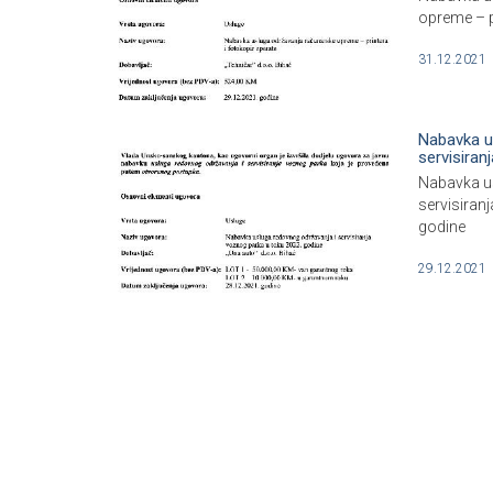
opreme – p
31.12.2021
Nabavka u
servisiranja
Nabavka us
servisiran
godine
29.12.2021