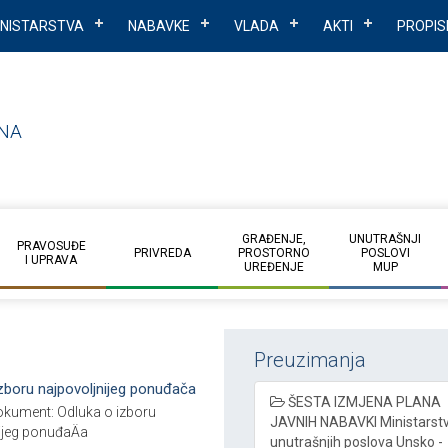
INISTARSTVA
NABAVKE
VLADA
AKTI
PROPIS
NA
GRAĐENJE,
UNUTRAŠNJI
PRAVOSUĐE
PRIVREDA
PROSTORNO
POSLOVI
I UPRAVA
UREĐENJE
MUP
Preuzimanja
zboru najpovoljnijeg ponuđača
ŠESTA IZMJENA PLANA
kument: Odluka o izboru
JAVNIH NABAVKI Ministarst
ijeg ponuđaÄa
unutrašnjih poslova Unsko -