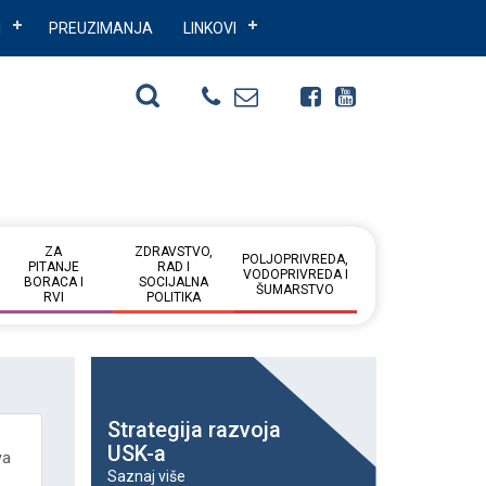
I
PREUZIMANJA
LINKOVI
ZA
ZDRAVSTVO,
POLJOPRIVREDA,
PITANJE
RAD I
VODOPRIVREDA I
BORACA I
SOCIJALNA
ŠUMARSTVO
RVI
POLITIKA
Strategija razvoja
USK-a
va
Saznaj više