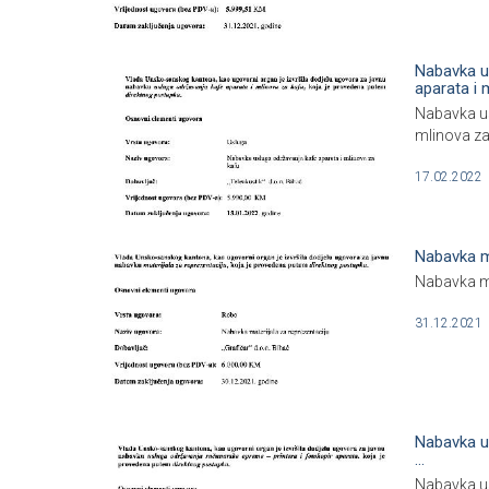
Nabavka u
aparata i 
Nabavka us
mlinova za
17.02.2022
Nabavka ma
Nabavka ma
31.12.2021
Nabavka u
...
Nabavka us