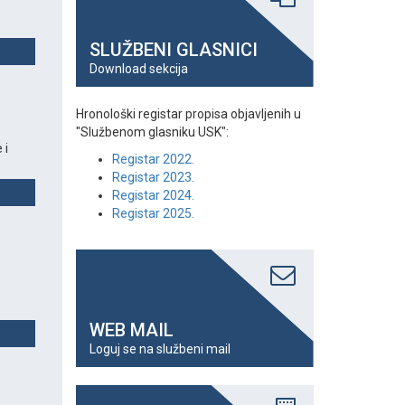
SLUŽBENI GLASNICI
Download sekcija
Hronološki registar propisa objavljenih u
"Službenom glasniku USK":
 i
Registar 2022.
Registar 2023.
Registar 2024.
Registar 2025.
WEB MAIL
Loguj se na službeni mail