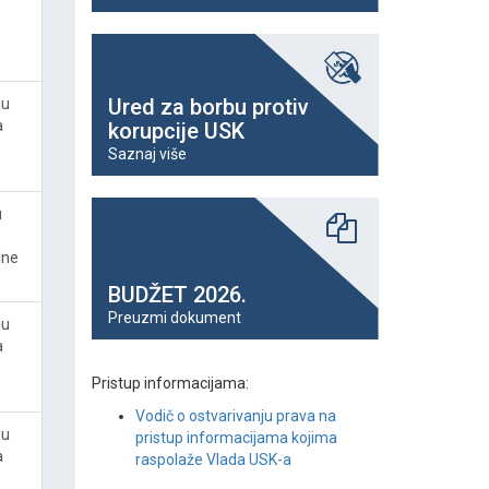
Ured za borbu protiv
ju
a
korupcije USK
Saznaj više
u
ine
BUDŽET 2026.
Preuzmi dokument
ju
a
Pristup informacijama:
Vodič o ostvarivanju prava na
ju
pristup informacijama kojima
a
raspolaže Vlada USK-a