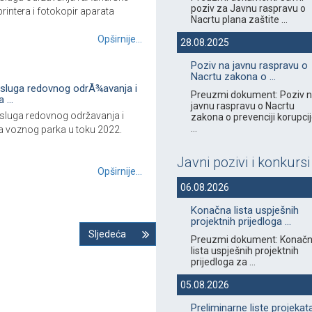
poziv za Javnu raspravu o
rintera i fotokopir aparata
Nacrtu plana zaštite ...
Opširnije...
28.08.2025
Poziv na javnu raspravu o
Nacrtu zakona o ...
sluga redovnog odrÅ¾avanja i
Preuzmi dokument: Poziv 
 ...
javnu raspravu o Nacrtu
luga redovnog održavanja i
zakona o prevenciji korupci
...
ja voznog parka u toku 2022.
Javni pozivi i konkursi
Opširnije...
06.08.2026
Konačna lista uspješnih
projektnih prijedloga ...
Sljedeća
Preuzmi dokument: Konač
lista uspješnih projektnih
prijedloga za ...
05.08.2026
Preliminarne liste projekat