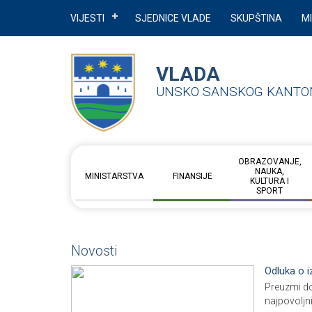
VIJESTI
SJEDNICE VLADE
SKUPŠTINA
M
VLADA
UNSKO SANSKOG KANTO
OBRAZOVANJE,
NAUKA,
MINISTARSTVA
FINANSIJE
KULTURA I
SPORT
Novosti
Odluka o i
Preuzmi do
najpovoljn