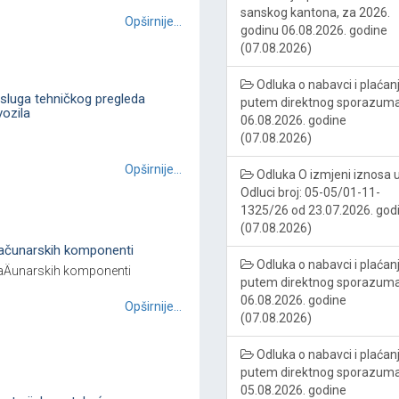
sanskog kantona, za 2026.
Opširnije...
godinu 06.08.2026. godine
(07.08.2026)
Odluka o nabavci i plaćan
sluga tehničkog pregleda
putem direktnog sporazum
ozila
06.08.2026. godine
(07.08.2026)
Opširnije...
Odluka O izmjeni iznosa 
Odluci broj: 05-05/01-11-
1325/26 od 23.07.2026. god
(07.08.2026)
ačunarskih komponenti
Odluka o nabavci i plaćan
aÄunarskih komponenti
putem direktnog sporazum
06.08.2026. godine
Opširnije...
(07.08.2026)
Odluka o nabavci i plaćan
putem direktnog sporazum
05.08.2026. godine