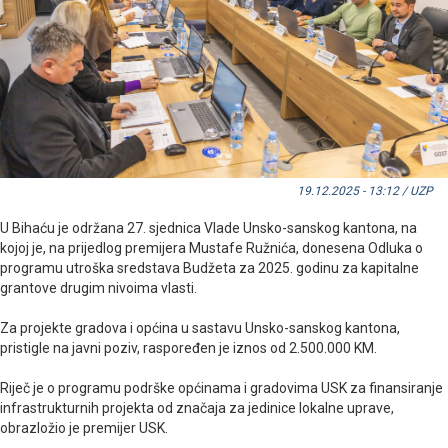
19.12.2025 - 13:12 / UZP
U Bihaću je održana 27. sjednica Vlade Unsko-sanskog kantona, na
kojoj je, na prijedlog premijera Mustafe Ružnića, donesena Odluka o
programu utroška sredstava Budžeta za 2025. godinu za kapitalne
grantove drugim nivoima vlasti.
Za projekte gradova i općina u sastavu Unsko-sanskog kantona,
pristigle na javni poziv, raspoređen je iznos od 2.500.000 KM.
Riječ je o programu podrške općinama i gradovima USK za finansiranje
infrastrukturnih projekta od značaja za jedinice lokalne uprave,
obrazložio je premijer USK.