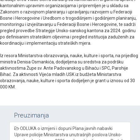
kantonalnim upravnim organizacijama i pripremljen je u skladu sa
Zakonom o razvojnom planiranju i upravljanju razvojem u Federaciji
Bosne i Hercegovine i Uredbom o trogodišnjem i godišnjem planiranju,
monitoringu i izvještavanju u Federaciji Bosne i Hercegovine, te sadrži
pregled provedbe Strategije Unsko-sanskog kantona za 2024. godinu
po definisanim strateškim ciljevima i pregled institucija zaduženih za
koordinaciju i implementaciju strateških mjera.
Iz resora Ministarstva obrazovanja, nauke, kulture i sporta, na prijedlog
ministra Denisa Osmankića, dodijeljena su sredstva za podršku
aktivnostima Župe sv. Ante Padovanskog u Bihaću i SPC, Parohije
Bihać. Za aktivnosti Vijeća mladih USK iz budžeta Ministarstva
obrazovanja, nauke, kulture i sporta dodijeljen je grant u iznosu od 30
000 KM.
Preuzimanja
ODLUKA o izmjeni i dopuni Plana javnih nabavki
Uprave policije Ministarstva unutrašnjih poslova Unsko-