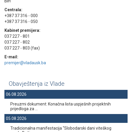
BiH
Centrala:
+387 37 316 - 000
+387 37 316 - 050
Kabinet premijera:
037 227 - 801
037 227 - 802
037 227 - 803 (fax)
E-mail:
premijer@vladausk.ba
Obavještenja iz Vlade
06.08.2026
Preuzmi dokument: Konačna lista uspješnih projektnih
prijedloga za ...
05.08.2026
Tradicionalna manifestacija “Slobodarski dani viteškog