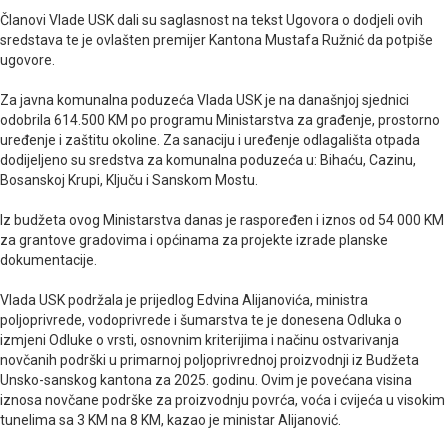
Članovi Vlade USK dali su saglasnost na tekst Ugovora o dodjeli ovih
sredstava te je ovlašten premijer Kantona Mustafa Ružnić da potpiše
ugovore.
Za javna komunalna poduzeća Vlada USK je na današnjoj sjednici
odobrila 614.500 KM po programu Ministarstva za građenje, prostorno
uređenje i zaštitu okoline. Za sanaciju i uređenje odlagališta otpada
dodijeljeno su sredstva za komunalna poduzeća u: Bihaću, Cazinu,
Bosanskoj Krupi, Ključu i Sanskom Mostu.
Iz budžeta ovog Ministarstva danas je raspoređen i iznos od 54 000 KM
za grantove gradovima i općinama za projekte izrade planske
dokumentacije.
Vlada USK podržala je prijedlog Edvina Alijanovića, ministra
poljoprivrede, vodoprivrede i šumarstva te je donesena Odluka o
izmjeni Odluke o vrsti, osnovnim kriterijima i načinu ostvarivanja
novčanih podrški u primarnoj poljoprivrednoj proizvodnji iz Budžeta
Unsko-sanskog kantona za 2025. godinu. Ovim je povećana visina
iznosa novčane podrške za proizvodnju povrća, voća i cvijeća u visokim
tunelima sa 3 KM na 8 KM, kazao je ministar Alijanović.