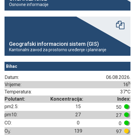
Osnovne informacije
Geografski informacioni sistem (GIS)
Kantonalni zavod za prostorno uređenje i planiranje
Bihac
Datum:
06.08.2026.
h
Vrijeme:
16
Temperatura:
37°C
Polutant:
Koncentracija:
Index:
pm2.5:
15
50
pm10:
27
27
CO:
0
0
O
:
139
97
3