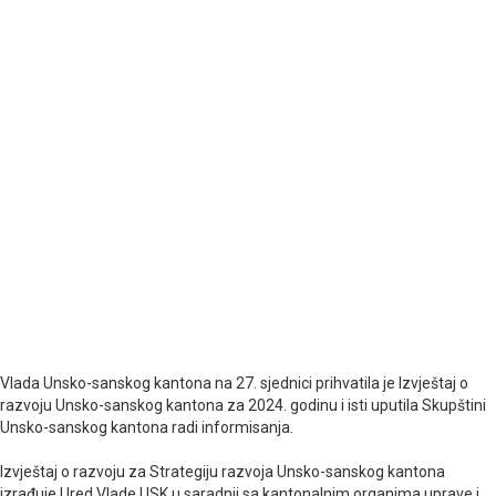
Vlada Unsko-sanskog kantona na 27. sjednici prihvatila je Izvještaj o
razvoju Unsko-sanskog kantona za 2024. godinu i isti uputila Skupštini
Unsko-sanskog kantona radi informisanja.
Izvještaj o razvoju za Strategiju razvoja Unsko-sanskog kantona
izrađuje Ured Vlade USK u saradnji sa kantonalnim organima uprave i