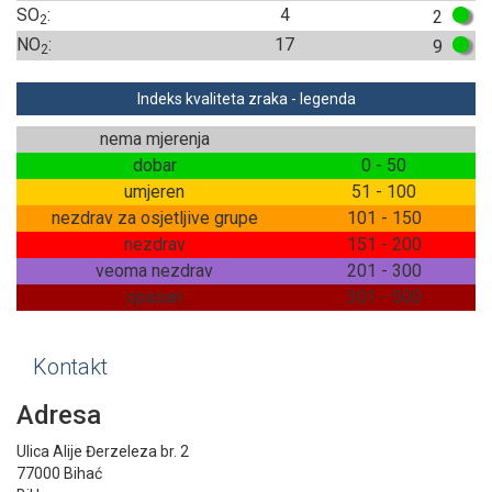
SO
:
4
2
2
NO
:
17
9
2
Indeks kvaliteta zraka - legenda
nema mjerenja
dobar
0 - 50
umjeren
51 - 100
nezdrav za osjetljive grupe
101 - 150
nezdrav
151 - 200
veoma nezdrav
201 - 300
opasan
301 - 500
Kontakt
Adresa
Ulica Alije Đerzeleza br. 2
77000 Bihać