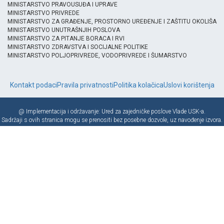
MINISTARSTVO PRAVOUSUĐA I UPRAVE
MINISTARSTVO PRIVREDE
MINISTARSTVO ZA GRAĐENJE, PROSTORNO UREĐENJE I ZAŠTITU OKOLIŠA
MINISTARSTVO UNUTRAŠNJIH POSLOVA
MINISTARSTVO ZA PITANJE BORACA I RVI
MINISTARSTVO ZDRAVSTVA I SOCIJALNE POLITIKE
MINISTARSTVO POLJOPRIVREDE, VODOPRIVREDE I ŠUMARSTVO
Kontakt podaci
Pravila privatnosti
Politika kolačica
Uslovi korištenja
@ Implementacija i održavanje: Ured za zajedničke poslove Vlade USK-a.
Sadržaji s ovih stranica mogu se prenositi bez posebne dozvole, uz navođenje izvora.