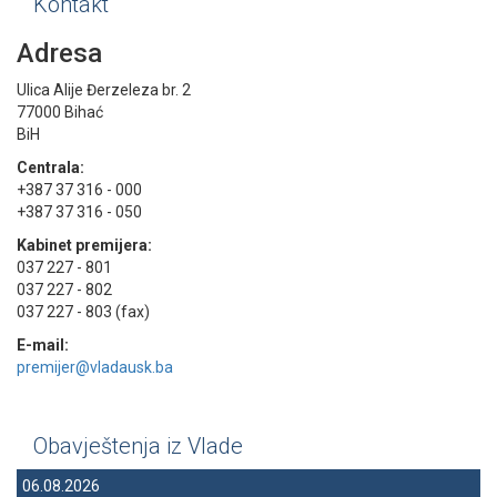
Kontakt
Adresa
Ulica Alije Đerzeleza br. 2
77000 Bihać
BiH
Centrala:
+387 37 316 - 000
+387 37 316 - 050
Kabinet premijera:
037 227 - 801
037 227 - 802
037 227 - 803 (fax)
E-mail:
premijer@vladausk.ba
Obavještenja iz Vlade
06.08.2026