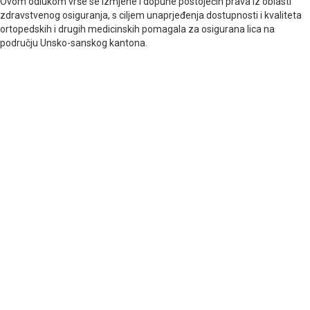
Ovom odlukom vrše se izmjene i dopune postojećih prava iz oblasti
zdravstvenog osiguranja, s ciljem unaprjeđenja dostupnosti i kvaliteta
ortopedskih i drugih medicinskih pomagala za osigurana lica na
području Unsko-sanskog kantona.