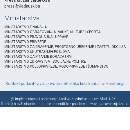
Press služba Vlade USK
press@vladausk.ba
Ministarstva
MINISTARSTVO FINANSIJA
MINISTARSTVO OBRAZOVANJA, NAUKE, KULTURE I SPORTA
MINISTARSTVO PRAVOUSUĐA I UPRAVE
MINISTARSTVO PRIVREDE
MINISTARSTVO ZA GRAĐENJE, PROSTORNO UREĐENJE I ZAŠTITU OKOLIŠA
MINISTARSTVO UNUTRAŠNJIH POSLOVA
MINISTARSTVO ZA PITANJE BORACA I RVI
MINISTARSTVO ZDRAVSTVA I SOCIJALNE POLITIKE
MINISTARSTVO POLJOPRIVREDE, VODOPRIVREDE I ŠUMARSTVO
Kontakt podaci
Pravila privatnosti
Politika kolačica
Uslovi korištenja
@ Implementacija i održavanje: Ured za zajedničke poslove Vlade USK-a.
Sadržaji s ovih stranica mogu se prenositi bez posebne dozvole, uz navođenje izvora.