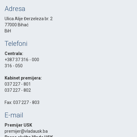
Adresa
Ulica Alije Đerzeleza br. 2
77000 Bihać
BiH
Telefoni
Centrala:
+387 37 316 - 000
316 - 050
-
Kabinet premijera:
037 227 - 801
037 227 - 802
-
Fax: 037 227 - 803
E-mail
Premijer USK
premijer@vladausk.ba