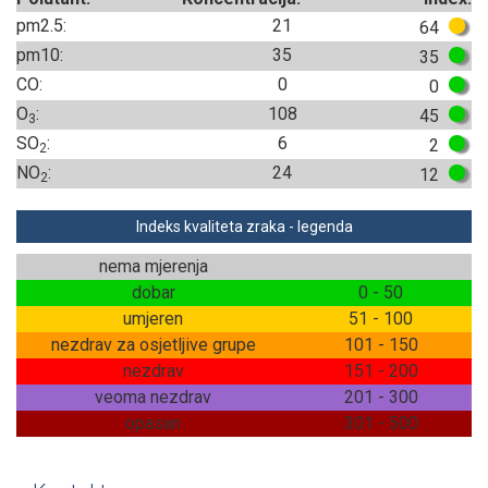
pm2.5:
21
64
pm10:
35
35
CO:
0
0
O
:
108
45
3
SO
:
6
2
2
NO
:
24
12
2
Indeks kvaliteta zraka - legenda
nema mjerenja
dobar
0 - 50
umjeren
51 - 100
nezdrav za osjetljive grupe
101 - 150
nezdrav
151 - 200
veoma nezdrav
201 - 300
opasan
301 - 500