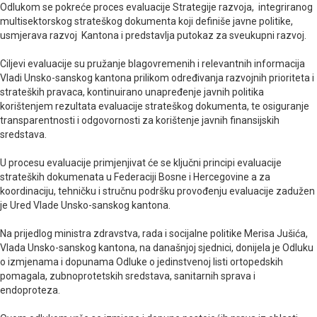
Odlukom se pokreće proces evaluacije Strategije razvoja, integriranog
multisektorskog strateškog dokumenta koji definiše javne politike,
usmjerava razvoj Kantona i predstavlja putokaz za sveukupni razvoj.
Ciljevi evaluacije su pružanje blagovremenih i relevantnih informacija
Vladi Unsko-sanskog kantona prilikom određivanja razvojnih prioriteta i
strateških pravaca, kontinuirano unapređenje javnih politika
korištenjem rezultata evaluacije strateškog dokumenta, te osiguranje
transparentnosti i odgovornosti za korištenje javnih finansijskih
sredstava.
U procesu evaluacije primjenjivat će se ključni principi evaluacije
strateških dokumenata u Federaciji Bosne i Hercegovine a za
koordinaciju, tehničku i stručnu podršku provođenju evaluacije zadužen
je Ured Vlade Unsko-sanskog kantona.
Na prijedlog ministra zdravstva, rada i socijalne politike Merisa Jušića,
Vlada Unsko-sanskog kantona, na današnjoj sjednici, donijela je Odluku
o izmjenama i dopunama Odluke o jedinstvenoj listi ortopedskih
pomagala, zubnoprotetskih sredstava, sanitarnih sprava i
endoproteza.