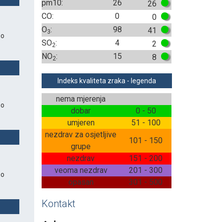
pm10:
26
26
CO:
0
0
O
:
98
41
3
 o
SO
:
4
2
2
NO
:
15
8
2
Indeks kvaliteta zraka - legenda
nema mjerenja
 o
dobar
0 - 50
umjeren
51 - 100
nezdrav za osjetljive
101 - 150
grupe
nezdrav
151 - 200
veoma nezdrav
201 - 300
 o
opasan
301 - 500
Kontakt