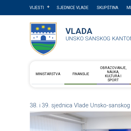
VIJESTI
SJEDNICE VLADE
SKUPŠTINA
M
VLADA
UNSKO SANSKOG KANTO
OBRAZOVANJE,
NAUKA,
MINISTARSTVA
FINANSIJE
KULTURA I
SPORT
38. i 39. sjednica Vlade Unsko-sansko