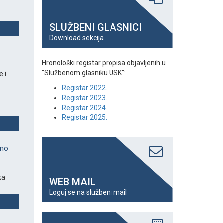
SLUŽBENI GLASNICI
Download sekcija
Hronološki registar propisa objavljenih u
"Službenom glasniku USK":
 i
Registar 2022.
Registar 2023.
Registar 2024.
Registar 2025.
eno
ka
WEB MAIL
Loguj se na službeni mail