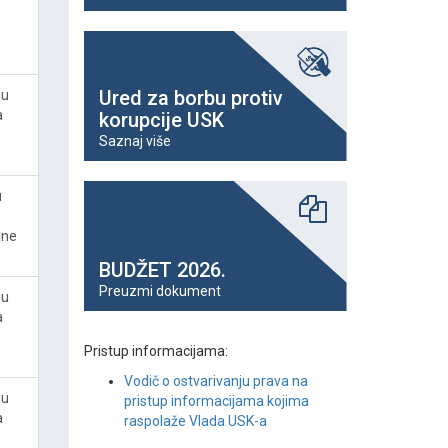
Ured za borbu protiv
ju
a
korupcije USK
Saznaj više
u
ine
BUDŽET 2026.
Preuzmi dokument
ju
a
Pristup informacijama:
Vodič o ostvarivanju prava na
ju
pristup informacijama kojima
a
raspolaže Vlada USK-a