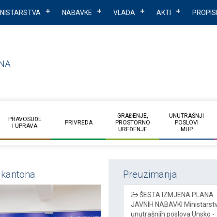
INISTARSTVA
NABAVKE
VLADA
AKTI
PROPIS
NA
GRAĐENJE,
UNUTRAŠNJI
PRAVOSUĐE
PRIVREDA
PROSTORNO
POSLOVI
I UPRAVA
UREĐENJE
MUP
g kantona
Preuzimanja
ŠESTA IZMJENA PLANA
JAVNIH NABAVKI Ministarst
unutrašnjih poslova Unsko -