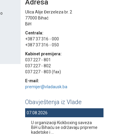
Adresa
Ulica Alije Đerzeleza br. 2
 o
77000 Bihać
BiH
Centrala:
+387 37 316 - 000
+387 37 316 - 050
Kabinet premijera:
037 227 - 801
037 227 - 802
037 227 - 803 (fax)
E-mail:
premijer@vladausk.ba
Obavještenja iz Vlade
07.08.2026
U organizaciji Kickboxing saveza
BiH u Bihaću se održavaju pripreme
kadetske i ...