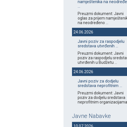
namještenika na neodređ
...
Preuzmi dokument: Javni
oglas za prijem namješteni
na neodređeno ...
24.06.2026
Javni poziv za raspodjelu
sredstava utvrđenih ...
Preuzmi dokument: Javni
poziv za raspodjelu sredst
utvrđenih u Budžetu ...
24.06.2026
Javni poziv za dodjelu
sredstava neprofitnim ...
Preuzmi dokument: Javni
poziv za dodjelu sredstava
neprofitnim organizacijama 
Javne Nabavke
10.07.2026