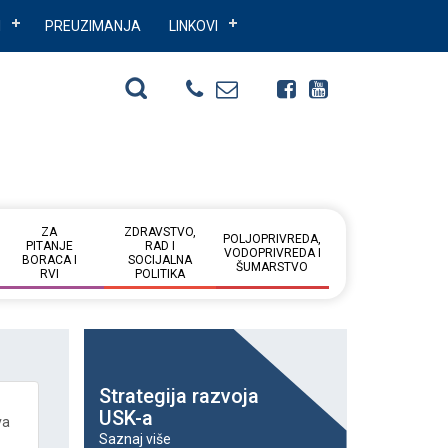
I
PREUZIMANJA
LINKOVI
ZA
ZDRAVSTVO,
POLJOPRIVREDA,
PITANJE
RAD I
VODOPRIVREDA I
BORACA I
SOCIJALNA
ŠUMARSTVO
RVI
POLITIKA
Strategija razvoja
USK-a
va
Saznaj više