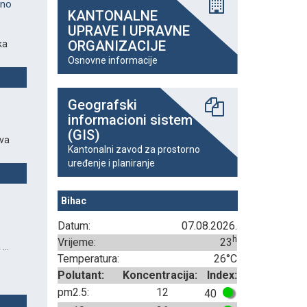
eno
KANTONALNE
UPRAVE I UPRAVNE
ORGANIZACIJE
ka
Osnovne informacije
Geografski
informacioni sistem
(GIS)
ava
Kantonalni zavod za prostorno
uređenje i planiranje
Bihac
Datum:
07.08.2026.
h
Vrijeme:
23
...
Temperatura:
26°C
Polutant:
Koncentracija:
Index:
pm2.5:
12
40