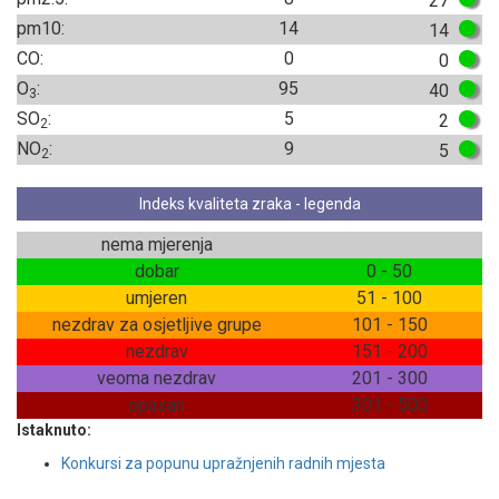
27
pm10:
14
14
CO:
0
0
O
:
95
40
3
SO
:
5
2
2
NO
:
9
5
2
Indeks kvaliteta zraka - legenda
nema mjerenja
dobar
0 - 50
umjeren
51 - 100
nezdrav za osjetljive grupe
101 - 150
nezdrav
151 - 200
veoma nezdrav
201 - 300
opasan
301 - 500
Istaknuto:
Konkursi za popunu upražnjenih radnih mjesta