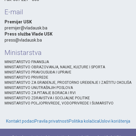
E-mail
Premijer USK
premijer@vladausk.ba
Press služba Vlade USK
press@vladausk.ba
Ministarstva
MINISTARSTVO FINANSIJA
MINISTARSTVO OBRAZOVANJA, NAUKE, KULTURE I SPORTA
MINISTARSTVO PRAVOUSUĐA I UPRAVE
MINISTARSTVO PRIVREDE
MINISTARSTVO ZA GRAĐENJE, PROSTORNO UREĐENJE I ZAŠTITU OKOLIŠA
MINISTARSTVO UNUTRAŠNJIH POSLOVA
MINISTARSTVO ZA PITANJE BORACA I RVI
MINISTARSTVO ZDRAVSTVA I SOCIJALNE POLITIKE
MINISTARSTVO POLJOPRIVREDE, VODOPRIVREDE I ŠUMARSTVO
Kontakt podaci
Pravila privatnosti
Politika kolačica
Uslovi korištenja