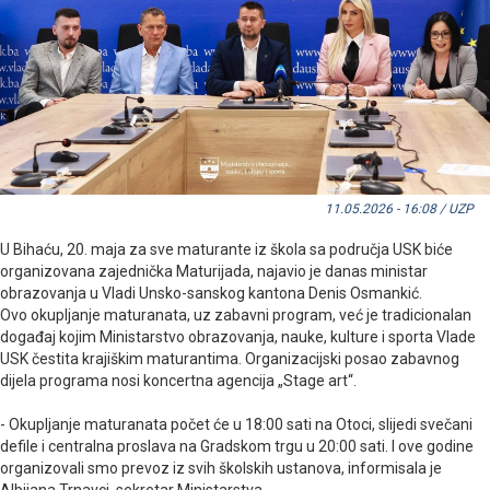
11.05.2026 - 16:08 / UZP
U Bihaću, 20. maja za sve maturante iz škola sa područja USK biće
organizovana zajednička Maturijada, najavio je danas ministar
obrazovanja u Vladi Unsko-sanskog kantona Denis Osmankić.
Ovo okupljanje maturanata, uz zabavni program, već je tradicionalan
događaj kojim Ministarstvo obrazovanja, nauke, kulture i sporta Vlade
USK čestita krajiškim maturantima. Organizacijski posao zabavnog
dijela programa nosi koncertna agencija „Stage art“.
- Okupljanje maturanata počet će u 18:00 sati na Otoci, slijedi svečani
defile i centralna proslava na Gradskom trgu u 20:00 sati. I ove godine
organizovali smo prevoz iz svih školskih ustanova, informisala je
Albijana Trnavci, sekretar Ministarstva.