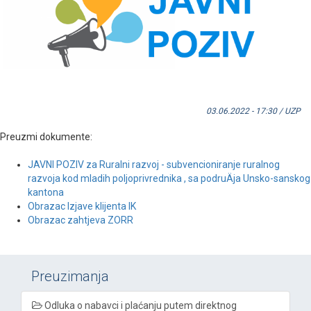
03.06.2022 - 17:30 / UZP
Preuzmi dokumente:
JAVNI POZIV za Ruralni razvoj - subvencioniranje ruralnog
razvoja kod mladih poljoprivrednika , sa podruÄja Unsko-sanskog
kantona
Obrazac Izjave klijenta IK
Obrazac zahtjeva ZORR
Preuzimanja
Odluka o nabavci i plaćanju putem direktnog