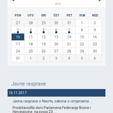
2026
PON
UTO
SRI
ČET
PET
SUB
NED
27
28
29
30
31
1
2
3
4
5
6
7
8
9
10
11
12
13
14
15
16
17
18
19
20
21
22
23
24
25
26
27
28
29
30
31
1
2
3
4
5
6
Javne rasprave
16.11.2017
Javna rasprava o Nacrtu zakona o izmjenama ...
PredstavniÄki dom Parlamena Federacije Bosne i
Hercegovine na svojoj 23. ...