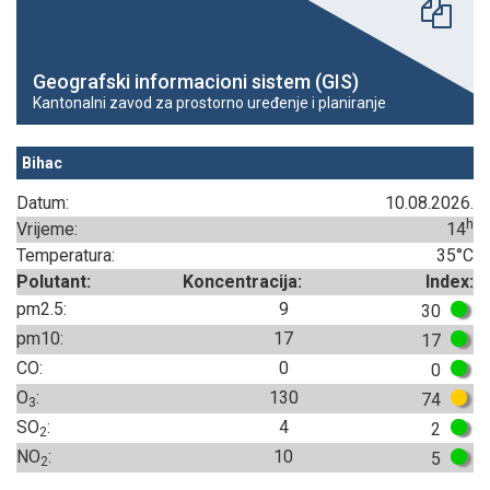
Geografski informacioni sistem (GIS)
Kantonalni zavod za prostorno uređenje i planiranje
Bihac
Datum:
10.08.2026.
h
Vrijeme:
14
Temperatura:
35°C
Polutant:
Koncentracija:
Index:
pm2.5:
9
30
pm10:
17
17
CO:
0
0
O
:
130
74
3
SO
:
4
2
2
NO
:
10
5
2