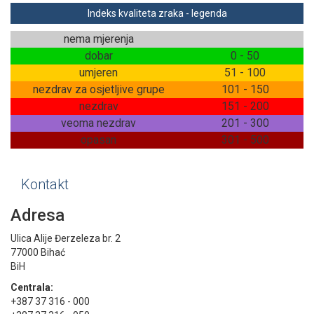
Indeks kvaliteta zraka - legenda
nema mjerenja
dobar
0 - 50
umjeren
51 - 100
nezdrav za osjetljive grupe
101 - 150
nezdrav
151 - 200
veoma nezdrav
201 - 300
opasan
301 - 500
Kontakt
Adresa
Ulica Alije Đerzeleza br. 2
77000 Bihać
BiH
Centrala:
+387 37 316 - 000