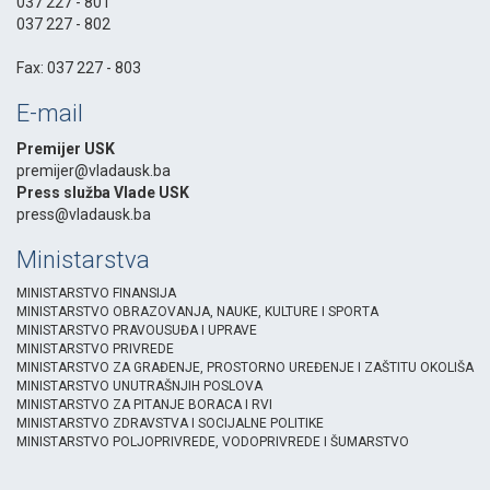
037 227 - 801
037 227 - 802
-
Fax: 037 227 - 803
E-mail
Premijer USK
premijer@vladausk.ba
Press služba Vlade USK
press@vladausk.ba
Ministarstva
MINISTARSTVO FINANSIJA
MINISTARSTVO OBRAZOVANJA, NAUKE, KULTURE I SPORTA
MINISTARSTVO PRAVOUSUĐA I UPRAVE
MINISTARSTVO PRIVREDE
MINISTARSTVO ZA GRAĐENJE, PROSTORNO UREĐENJE I ZAŠTITU OKOLIŠA
MINISTARSTVO UNUTRAŠNJIH POSLOVA
MINISTARSTVO ZA PITANJE BORACA I RVI
MINISTARSTVO ZDRAVSTVA I SOCIJALNE POLITIKE
MINISTARSTVO POLJOPRIVREDE, VODOPRIVREDE I ŠUMARSTVO