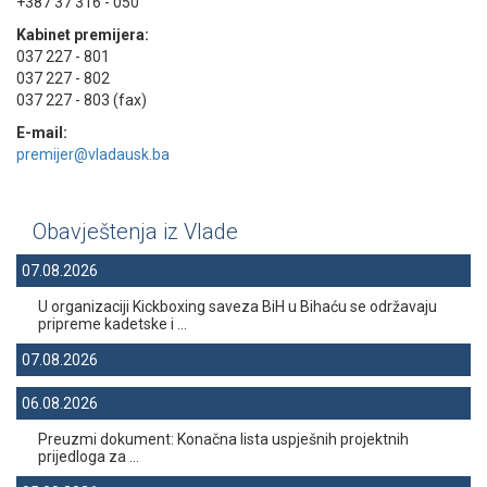
+387 37 316 - 050
Kabinet premijera:
037 227 - 801
037 227 - 802
037 227 - 803 (fax)
E-mail:
premijer@vladausk.ba
Obavještenja iz Vlade
07.08.2026
U organizaciji Kickboxing saveza BiH u Bihaću se održavaju
pripreme kadetske i ...
07.08.2026
06.08.2026
Preuzmi dokument: Konačna lista uspješnih projektnih
prijedloga za ...