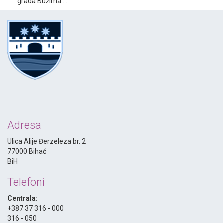
grada Bužima ...
Adresa
Ulica Alije Đerzeleza br. 2
77000 Bihać
BiH
Telefoni
Centrala:
+387 37 316 - 000
316 - 050