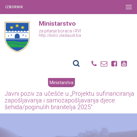
IZBORNIK
Ministarstvo
za pitanje boraca i RVI
http://borci.vladausk.ba
Ministarstva
Javni poziv za učešće u „Projektu sufinanciranja
zapošljavanja i samozapošljavanja djece
šehida/poginulih branitelja 2025“