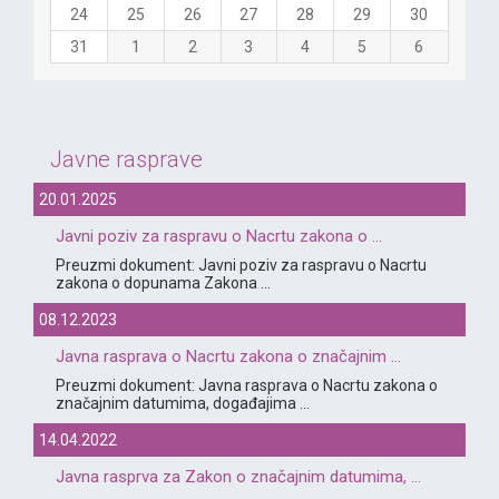
24
25
26
27
28
29
30
31
1
2
3
4
5
6
Javne rasprave
20.01.2025
Javni poziv za raspravu o Nacrtu zakona o ...
Preuzmi dokument: Javni poziv za raspravu o Nacrtu
zakona o dopunama Zakona ...
08.12.2023
Javna rasprava o Nacrtu zakona o značajnim ...
Preuzmi dokument: Javna rasprava o Nacrtu zakona o
značajnim datumima, događajima ...
14.04.2022
Javna rasprva za Zakon o značajnim datumima, ...