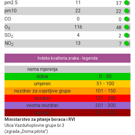
pm2.5:
11
37
pm10:
22
22
CO:
0
0
O
:
116
48
3
SO
:
4
2
2
NO
:
13
7
2
Indeks kvaliteta zraka - legenda
nema mjerenja
dobar
0 - 50
umjeren
51 - 100
nezdrav za osjetljive grupe
101 - 150
nezdrav
151 - 200
veoma nezdrav
201 - 300
opasan
301 - 500
Ministarstvo za pitanje boraca i RVI
Ulica Vazduhoplovne grupe br.3
(zgrada „Doma pilota“)