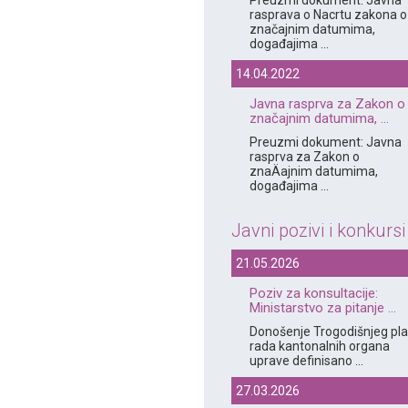
Preuzmi dokument: Javna
rasprava o Nacrtu zakona o
značajnim datumima,
događajima ...
14.04.2022
Javna rasprva za Zakon o
značajnim datumima, ...
Preuzmi dokument: Javna
rasprva za Zakon o
znaÄajnim datumima,
događajima ...
Javni pozivi i konkursi
21.05.2026
Poziv za konsultacije:
Ministarstvo za pitanje ...
Donošenje Trogodišnjeg pl
rada kantonalnih organa
uprave definisano ...
27.03.2026