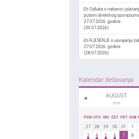
Odluka o nabavci i plaćan
putem direktnog sporazum
27.07.2026. godine
(30.07.2026)
RJEŠENJE o usvajanju ža
27.07.2026. godine
(28.07.2026)
Kalendar dešavanja
AUGUST
2026
PON
UTO
SRI
ČET
PET
SUB
27
28
29
30
31
1
3
4
5
6
7
8