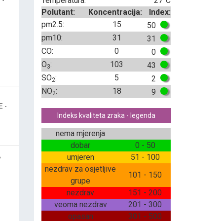
Temperatura:
27°C
Polutant:
Koncentracija:
Index:
pm2.5:
15
50
pm10:
31
31
CO:
0
0
O
:
103
43
3
SO
:
5
2
2
NO
:
18
9
2
 -
Indeks kvaliteta zraka - legenda
nema mjerenja
dobar
0 - 50
A
umjeren
51 - 100
nezdrav za osjetljive
101 - 150
grupe
nezdrav
151 - 200
veoma nezdrav
201 - 300
opasan
301 - 500