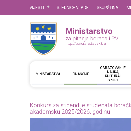
VIJESTI
SJEDNICE VLADE
SKUPŠTINA
M
Ministarstvo
za pitanje boraca i RVI
http://borci.vladausk.ba
OBRAZOVANJE,
NAUKA,
MINISTARSTVA
FINANSIJE
KULTURA I
SPORT
Konkurs za stipendije studenata boračk
akademsku 2025/2026. godinu