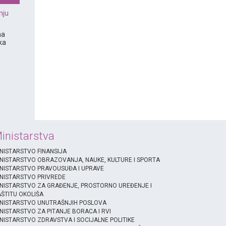
nju
na
ka
inistarstva
NISTARSTVO FINANSIJA
NISTARSTVO OBRAZOVANJA, NAUKE, KULTURE I SPORTA
NISTARSTVO PRAVOUSUĐA I UPRAVE
NISTARSTVO PRIVREDE
NISTARSTVO ZA GRAĐENJE, PROSTORNO UREĐENJE I
ŠTITU OKOLIŠA
INISTARSTVO UNUTRAŠNJIH POSLOVA
NISTARSTVO ZA PITANJE BORACA I RVI
NISTARSTVO ZDRAVSTVA I SOCIJALNE POLITIKE