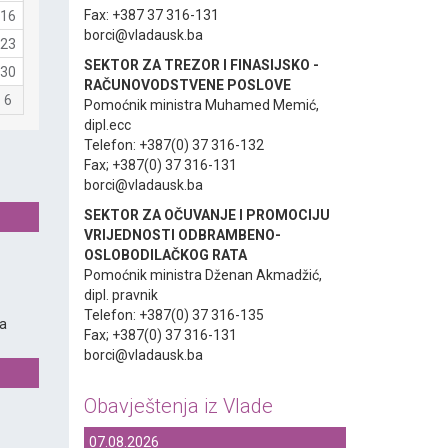
Fax: +387 37 316-131
16
borci@vladausk.ba
23
SEKTOR ZA TREZOR I FINASIJSKO -
30
RAČUNOVODSTVENE POSLOVE
6
Pomoćnik ministra Muhamed Memić,
dipl.ecc
Telefon: +387(0) 37 316-132
Fax; +387(0) 37 316-131
borci@vladausk.ba
SEKTOR ZA OČUVANJE I PROMOCIJU
VRIJEDNOSTI ODBRAMBENO-
OSLOBODILAČKOG RATA
Pomoćnik ministra Dženan Akmadžić,
dipl. pravnik
Telefon: +387(0) 37 316-135
a
Fax; +387(0) 37 316-131
borci@vladausk.ba
Obavještenja iz Vlade
07.08.2026