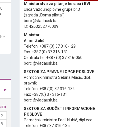
Ministarstvo za pitanje boraca i RVI
ju
Ulica Vazduhoplovne grupe br.3
a
(zgrada „Doma pilota“)
borci@vladausk.ba
ID: 4263252770009
Ministar
lbe
Almir Zulić
Telefon: +387 (0) 37 316-129
Fax: +387 (0) 37 316-131
Centrala tel. +387 (0) 37 316-050
borci@vladausk.ba
SEKTOR ZA PRAVNE I OPĆE POSLOVE
Pomoćnik ministra Sebina Mašić, dipl.
pravnik
Telefon: +387(0) 37 316-134
Fax; +387(0) 37 316-131
borci@vladausk.ba
NED
SEKTOR ZA BUDŽET I INFORMACIONE
POSLOVE
2
Pomoćnik ministra Fadil Nuhić, dipl.ecc.
9
Telefon: +387 37 316-135