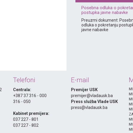
Posebna odluka o pokreta
postupka javne nabavke
Preuzmi dokument: Poseb
odluka o pokretanju postup
javne nabavke
Telefoni
E-mail
M
MI
 2
Centrala:
Premijer USK
MI
+387 37 316 - 000
premijer@vladausk.ba
MI
316 - 050
Press služba Vlade USK
MI
-
press@vladausk.ba
MI
Kabinet premijera:
ZA
037 227 - 801
M
MI
037 227 - 802
MI
-