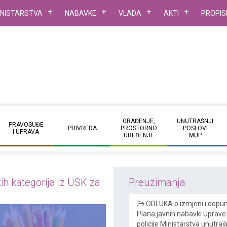
INISTARSTVA
NABAVKE
VLADA
AKTI
PROPIS
GRAĐENJE,
UNUTRAŠNJI
PRAVOSUĐE
PRIVREDA
PROSTORNO
POSLOVI
I UPRAVA
UREĐENJE
MUP
ih kategorija iz USK za
Preuzimanja
ODLUKA o izmjeni i dopun
Plana javnih nabavki Uprave
policije Ministarstva unutraš