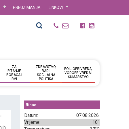
I
PREUZIMANJA
LINKOVI
ZA
ZDRAVSTVO,
POLJOPRIVREDA,
PITANJE
RAD I
VODOPRIVREDA I
BORACA I
SOCIJALNA
ŠUMARSTVO
RVI
POLITIKA
Bihac
Datum:
07.08.2026.
i
h
Vrijeme:
10
njih