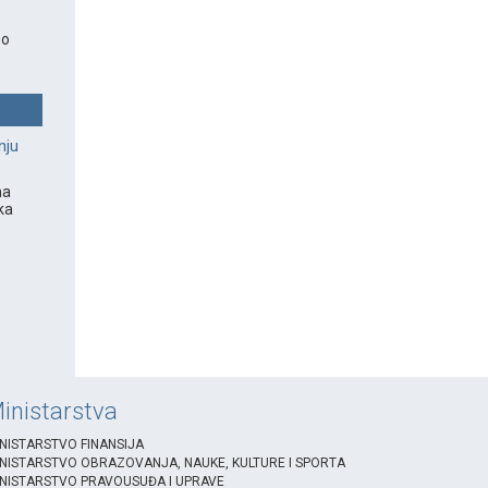
 o
nju
na
ka
inistarstva
NISTARSTVO FINANSIJA
NISTARSTVO OBRAZOVANJA, NAUKE, KULTURE I SPORTA
NISTARSTVO PRAVOUSUĐA I UPRAVE