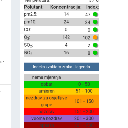
Temperatura:
37°C
Polutant:
Koncentracija:
Index:
pm2.5:
14
47
pm10:
24
24
CO:
0
0
O
:
142
102
3
SO
:
4
2
2
NO
:
16
8
2
 -
Indeks kvaliteta zraka - legenda
nema mjerenja
dobar
0 - 50
A
umjeren
51 - 100
nezdrav za osjetljive
101 - 150
grupe
nezdrav
151 - 200
veoma nezdrav
201 - 300
opasan
301 - 500