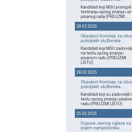
Kandidati koji NISU pristupili
testiranju općeg znanja i izr
pisanog rada (PREUZMI ...
28.03.2025
Obavijest Komisije za izbo
policijskih službenika ...
Kandidati koji NISU zadovolji
na testu općeg znanja i
pisanom radu (PREUZMI
LISTU).
28.03.2025
Obavijest Komisije za izbo
policijskih službenika ...
Kandidati koji su zadovoljili 
testu općeg znanja i pisan
radu (PREUZMI LISTU)
25.02.2025
Dopuna Javnog oglasa za
prijem namještenika ...