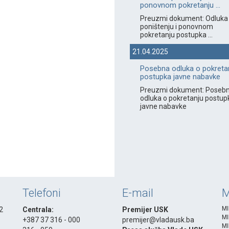
ponovnom pokretanju ...
Preuzmi dokument: Odluka
poništenju i ponovnom
pokretanju postupka ...
21.04.2025
Posebna odluka o pokreta
postupka javne nabavke
Preuzmi dokument: Poseb
odluka o pokretanju postup
javne nabavke
Telefoni
E-mail
M
MI
 2
Centrala:
Premijer USK
MI
+387 37 316 - 000
premijer@vladausk.ba
MI