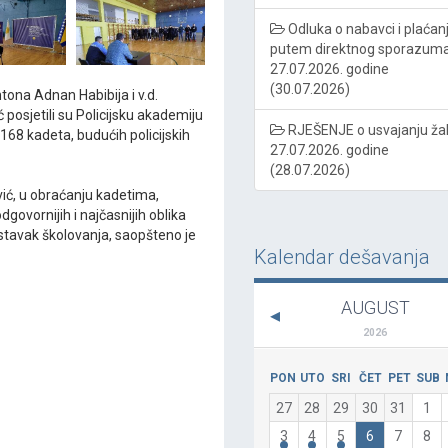
Odluka o nabavci i plaćan
putem direktnog sporazum
27.07.2026. godine
(30.07.2026)
tona Adnan Habibija i v.d.
posjetili su Policijsku akademiju
RJEŠENJE o usvajanju ža
168 kadeta, budućih policijskih
27.07.2026. godine
(28.07.2026)
ović, u obraćanju kadetima,
dgovornijih i najčasnijih oblika
stavak školovanja, saopšteno je
Kalendar dešavanja
AUGUST
2026
PON
UTO
SRI
ČET
PET
SUB
27
28
29
30
31
1
3
4
5
6
7
8