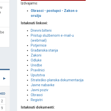
Izdvajamo:
ju
Obrasci - postupci - Zakon o
a
oružju
Istaknuti linkovi:
Dnevni bilteni
lbe
Pristup službenom e-mail-u
(webmail)
Potjernice
Građanska stanja
Zakoni
Odluke
Uredbe
Pravilnici
Uputstva
Strateško-planska dokumentacija
Javne nabavke
Javni poziv
NED
Obrasci
Registri
2
Istaknuti dokumenti:
9