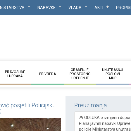
INISTARSTVA
NABAVKE
VLADA
AKTI
PROPIS
GRAĐENJE,
UNUTRAŠNJI
PRAVOSUĐE
PRIVREDA
PROSTORNO
POSLOVI
I UPRAVA
UREĐENJE
MUP
vić posjetili Policijsku
Preuzimanja
K
ODLUKA o izmjeni i dopun
Plana javnih nabavki Uprave
policije Ministarstva unutraš