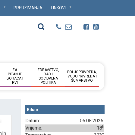
I
PREUZIMANJA
LINKOVI
ZA
ZDRAVSTVO,
POLJOPRIVREDA,
PITANJE
RAD I
VODOPRIVREDA I
BORACA I
SOCIJALNA
ŠUMARSTVO
RVI
POLITIKA
Bihac
Datum:
06.08.2026.
i
h
Vrijeme:
18
njih