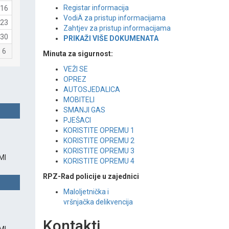
Registar informacija
16
VodiÄ za pristup informacijama
23
Zahtjev za pristup informacijama
30
PRIKAŽI VIŠE DOKUMENATA
6
Minuta za sigurnost:
VEŽI SE
OPREZ
AUTOSJEDALICA
MOBITELI
SMANJI GAS
PJEŠACI
KORISTITE OPREMU 1
KORISTITE OPREMU 2
KORISTITE OPREMU 3
MI
KORISTITE OPREMU 4
RPZ-Rad policije u zajednici
Maloljetnička i
vršnjačka delikvencija
Kontakti