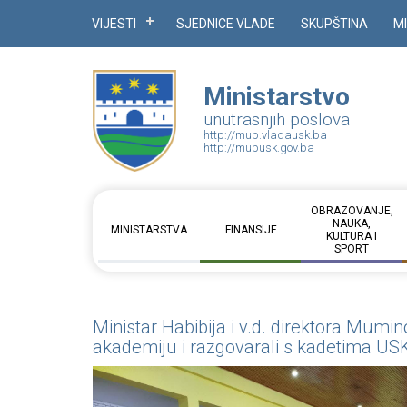
VIJESTI
SJEDNICE VLADE
SKUPŠTINA
M
Ministarstvo
unutrasnjih poslova
http://mup.vladausk.ba
http://mupusk.gov.ba
OBRAZOVANJE,
NAUKA,
MINISTARSTVA
FINANSIJE
KULTURA I
SPORT
Ministar Habibija i v.d. direktora Mumino
akademiju i razgovarali s kadetima US