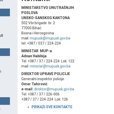
MI
MINISTARSTVO UNUTRAŠNJIH
POSLOVA
UNSKO-SANSKOG KANTONA
502 V.br.brigade br. 2
77000 Bihać
Bosna i Hercegovina
MI
mail:
mupusk@mupusk.gov.ba
tel: +387 / 037 / 224-224
MINISTAR MUP-a
Adnan Habibija
Tel: +387 / 37 / 224-224 Lok: 122
mail:
ministar@mupusk.gov.ba
o
DIREKTOR UPRAVE POLICIJE
Generalni inspektor policije
Omer Tahirović
e-mail:
direktor@mupusk.gov.ba
Tel: +387 / 37 / 226-006
+387 / 37 / 224-224 Lok: 126
PRIKAŽI SVE KONTAKT
E
r