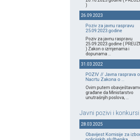
20.10.2023.godine ( PREUZ
)
26.09.2023
Poziv za javnu raspravu
25.09.2023.godine
Poziv za javnu raspravu
25.09.2023.godine ( PREUZ
) Zakon o izmjenama i
dopunama ...
31.03.2022
POZIV // Javna rasprava o
Nacrtu Zakona o ...
Ovim putem obavještavam
građane da Ministarstvo
unutrašnjih poslova, ...
Javni pozivi i konkursi
28.03.2025
Obavijest Komisije za izbo
policijskih službenika ...