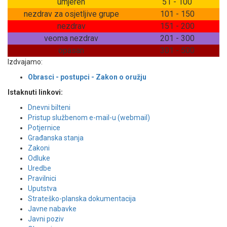
umjeren
51 - 100
nezdrav za osjetljive grupe
101 - 150
nezdrav
151 - 200
veoma nezdrav
201 - 300
opasan
301 - 500
Izdvajamo:
Obrasci - postupci - Zakon o oružju
Istaknuti linkovi:
Dnevni bilteni
Pristup službenom e-mail-u (webmail)
Potjernice
Građanska stanja
Zakoni
Odluke
Uredbe
Pravilnici
Uputstva
Strateško-planska dokumentacija
Javne nabavke
Javni poziv