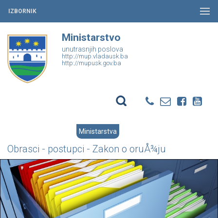
IZBORNIK
Ministarstvo
unutrasnjih poslova
http://mup.vladausk.ba
http://mupusk.gov.ba
Ministarstva
Obrasci - postupci - Zakon o oruÅ¾ju