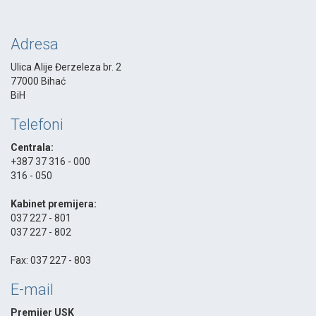
Adresa
Ulica Alije Đerzeleza br. 2
77000 Bihać
BiH
Telefoni
Centrala:
+387 37 316 - 000
316 - 050
-
Kabinet premijera:
037 227 - 801
037 227 - 802
-
Fax: 037 227 - 803
E-mail
Premijer USK