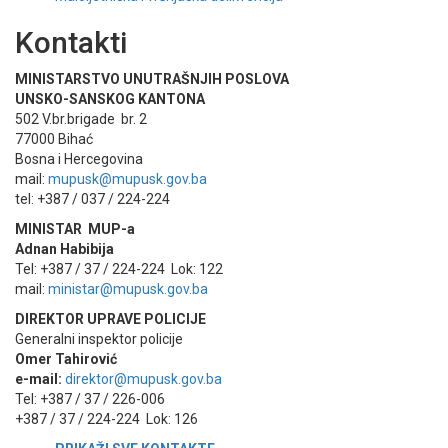
Kontakti
MINISTARSTVO UNUTRAŠNJIH POSLOVA
UNSKO-SANSKOG KANTONA
502 V.br.brigade br. 2
77000 Bihać
Bosna i Hercegovina
mail:
mupusk@mupusk.gov.ba
tel: +387 / 037 / 224-224
MINISTAR MUP-a
Adnan Habibija
Tel: +387 / 37 / 224-224 Lok: 122
mail:
ministar@mupusk.gov.ba
DIREKTOR UPRAVE POLICIJE
Generalni inspektor policije
Omer Tahirović
e-mail:
direktor@mupusk.gov.ba
Tel: +387 / 37 / 226-006
+387 / 37 / 224-224 Lok: 126