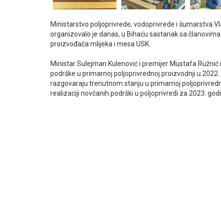
Ministarstvo poljoprivrede, vodoprivrede i šumarstva
organizovalo je danas, u Bihaću sastanak sa članovima
proizvođača mlijeka i mesa USK.
Ministar Sulejman Kulenović i premijer Mustafa Ružnić i
podrške u primarnoj poljoprivrednoj proizvodnji u 2022.
razgovaraju trenutnom stanju u primarnoj poljoprivredno
realizaciji novčanih podrški u poljoprivredi za 2023. god