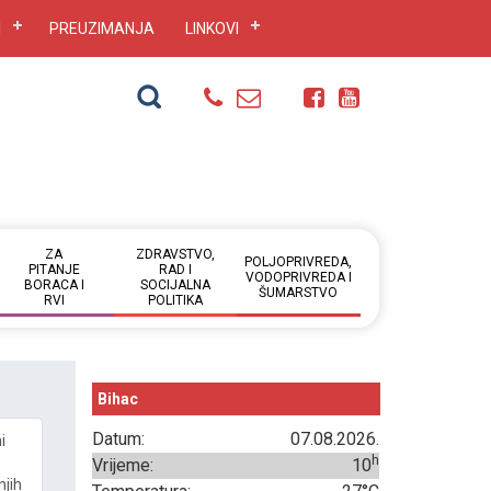
I
PREUZIMANJA
LINKOVI
ZA
ZDRAVSTVO,
POLJOPRIVREDA,
PITANJE
RAD I
VODOPRIVREDA I
BORACA I
SOCIJALNA
ŠUMARSTVO
RVI
POLITIKA
Bihac
Datum:
07.08.2026.
i
h
Vrijeme:
10
njih