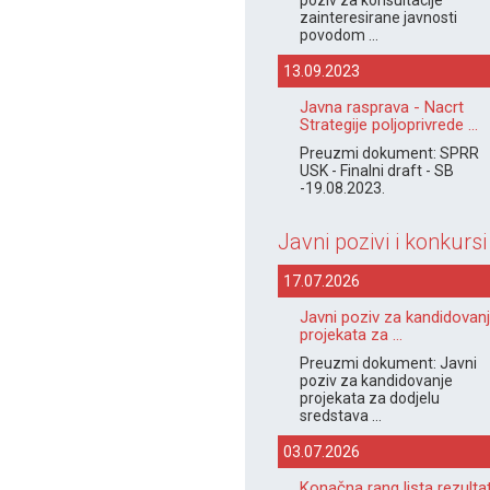
poziv za konsultacije
zainteresirane javnosti
povodom ...
13.09.2023
Javna rasprava - Nacrt
Strategije poljoprivrede ...
Preuzmi dokument: SPRR
USK - Finalni draft - SB
-19.08.2023.
Javni pozivi i konkursi
17.07.2026
Javni poziv za kandidovan
projekata za ...
Preuzmi dokument: Javni
poziv za kandidovanje
projekata za dodjelu
sredstava ...
03.07.2026
Konačna rang lista rezulta