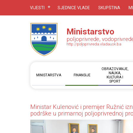
VIJESTI
SJEDNICE VLADE
SKUPŠTINA
M
Ministarstvo
poljoprivrede, vodoprivred
http://poljoprivreda.vladausk.ba
OBRAZOVANJE,
NAUKA,
MINISTARSTVA
FINANSIJE
KULTURA I
SPORT
Ministar Kulenović i premijer Ružnić izn
podrške u primarnoj poljoprivrednoj pro