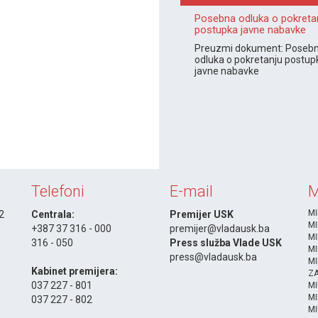
Posebna odluka o pokreta
postupka javne nabavke
Preuzmi dokument: Poseb
odluka o pokretanju postup
javne nabavke
Telefoni
E-mail
M
MI
 2
Centrala:
Premijer USK
MI
+387 37 316 - 000
premijer@vladausk.ba
MI
316 - 050
Press služba Vlade USK
MI
-
press@vladausk.ba
MI
Kabinet premijera:
ZA
037 227 - 801
M
MI
037 227 - 802
MI
-