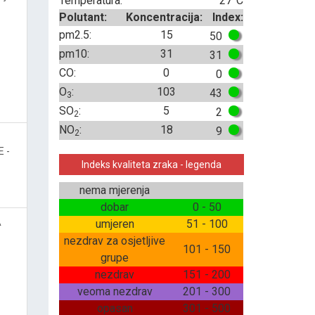
Temperatura:
27°C
Polutant:
Koncentracija:
Index:
pm2.5:
15
50
pm10:
31
31
CO:
0
0
O
:
103
43
3
SO
:
5
2
2
NO
:
18
9
2
 -
Indeks kvaliteta zraka - legenda
nema mjerenja
dobar
0 - 50
A
umjeren
51 - 100
nezdrav za osjetljive
101 - 150
grupe
nezdrav
151 - 200
veoma nezdrav
201 - 300
opasan
301 - 500