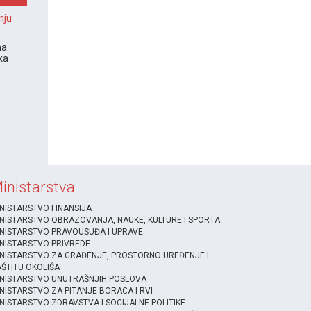
nju
na
ka
inistarstva
NISTARSTVO FINANSIJA
NISTARSTVO OBRAZOVANJA, NAUKE, KULTURE I SPORTA
NISTARSTVO PRAVOUSUĐA I UPRAVE
NISTARSTVO PRIVREDE
NISTARSTVO ZA GRAĐENJE, PROSTORNO UREĐENJE I
ŠTITU OKOLIŠA
INISTARSTVO UNUTRAŠNJIH POSLOVA
NISTARSTVO ZA PITANJE BORACA I RVI
NISTARSTVO ZDRAVSTVA I SOCIJALNE POLITIKE