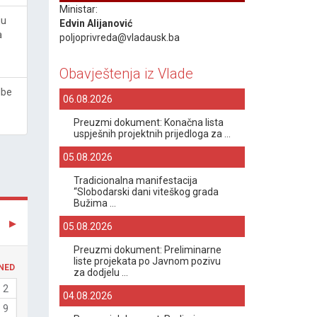
Ministar:
ju
Edvin Alijanović
a
poljoprivreda@vladausk.ba
Obavještenja iz Vlade
lbe
06.08.2026
Preuzmi dokument: Konačna lista
uspješnih projektnih prijedloga za ...
05.08.2026
Tradicionalna manifestacija
“Slobodarski dani viteškog grada
Bužima ...
05.08.2026
Preuzmi dokument: Preliminarne
liste projekata po Javnom pozivu
NED
za dodjelu ...
2
04.08.2026
9