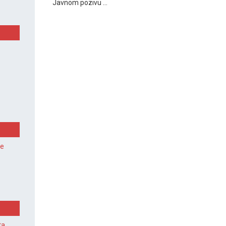
Javnom pozivu ...
je
ta