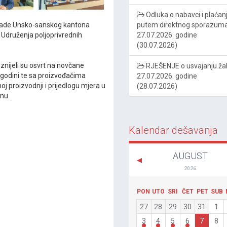
Odluka o nabavci i plaćan
putem direktnog sporazum
 Vlade Unsko-sanskog kantona
27.07.2026. godine
 Udruženja poljoprivrednih
(30.07.2026)
znijeli su osvrt na novčane
RJEŠENJE o usvajanju ža
 godini te sa proizvođačima
27.07.2026. godine
j proizvodnji i prijedlogu mjera u
(28.07.2026)
inu.
Kalendar dešavanja
AUGUST
2026
PON
UTO
SRI
ČET
PET
SUB
27
28
29
30
31
1
3
4
5
6
7
8