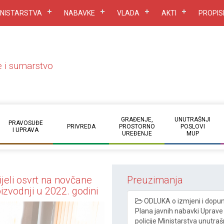
INISTARSTVA
NABAVKE
VLADA
AKTI
PROPIS
e i sumarstvo
GRAĐENJE,
UNUTRAŠNJI
PRAVOSUĐE
PRIVREDA
PROSTORNO
POSLOVI
I UPRAVA
UREĐENJE
MUP
ijeli osvrt na novčane
Preuzimanja
izvodnji u 2022. godini
ODLUKA o izmjeni i dopun
Plana javnih nabavki Uprave
policije Ministarstva unutraš