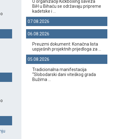
U organizaciji Kickboxing saveza
BiH u Bihaću se održavaju pripreme
kadetske i ...
 o
07.08.2026
06.08.2026
Preuzmi dokument: Konačna lista
uspješnih projektnih prijedloga za ...
05.08.2026
Tradicionalna manifestacija
“Slobodarski dani viteškog grada
Bužima ...
 o
nju