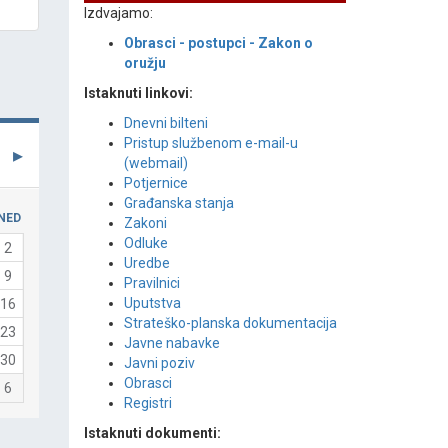
Izdvajamo:
Obrasci - postupci - Zakon o
oružju
Istaknuti linkovi:
Dnevni bilteni
Pristup službenom e-mail-u
(webmail)
Potjernice
Građanska stanja
NED
Zakoni
Odluke
2
Uredbe
9
Pravilnici
Uputstva
16
Strateško-planska dokumentacija
23
Javne nabavke
30
Javni poziv
Obrasci
6
Registri
Istaknuti dokumenti: