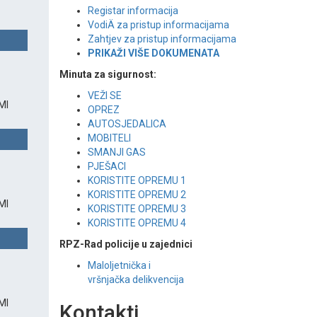
Registar informacija
VodiÄ za pristup informacijama
Zahtjev za pristup informacijama
PRIKAŽI VIŠE DOKUMENATA
Minuta za sigurnost:
VEŽI SE
MI
OPREZ
AUTOSJEDALICA
MOBITELI
SMANJI GAS
PJEŠACI
KORISTITE OPREMU 1
KORISTITE OPREMU 2
MI
KORISTITE OPREMU 3
KORISTITE OPREMU 4
RPZ-Rad policije u zajednici
Maloljetnička i
vršnjačka delikvencija
MI
Kontakti