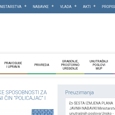
INISTARSTVA
NABAVKE
VLADA
AKTI
PROPIS
GRAĐENJE,
UNUTRAŠNJI
PRAVOSUĐE
PRIVREDA
PROSTORNO
POSLOVI
I UPRAVA
UREĐENJE
MUP
KE SPOSOBNOSTI ZA
Preuzimanja
ČIN "POLICAJAC" I
ŠESTA IZMJENA PLANA
JAVNIH NABAVKI Ministarst
unutrašnjih poslova Unsko -