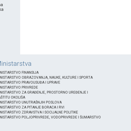
na
ka
inistarstva
NISTARSTVO FINANSIJA
NISTARSTVO OBRAZOVANJA, NAUKE, KULTURE I SPORTA
NISTARSTVO PRAVOUSUĐA I UPRAVE
NISTARSTVO PRIVREDE
NISTARSTVO ZA GRAĐENJE, PROSTORNO UREĐENJE I
ŠTITU OKOLIŠA
INISTARSTVO UNUTRAŠNJIH POSLOVA
NISTARSTVO ZA PITANJE BORACA I RVI
NISTARSTVO ZDRAVSTVA I SOCIJALNE POLITIKE
NISTARSTVO POLJOPRIVREDE, VODOPRIVREDE I ŠUMARSTVO