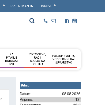
I
PREUZIMANJA
LINKOVI
ZA
ZDRAVSTVO,
POLJOPRIVREDA,
PITANJE
RAD I
VODOPRIVREDA I
BORACA I
SOCIJALNA
ŠUMARSTVO
RVI
POLITIKA
Bihac
Datum:
08.08.2026.
h
va
Vrijeme:
12