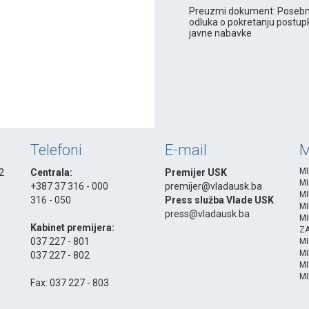
Preuzmi dokument: Poseb
odluka o pokretanju postup
javne nabavke
Telefoni
E-mail
M
MI
 2
Centrala:
Premijer USK
MI
+387 37 316 - 000
premijer@vladausk.ba
MI
316 - 050
Press služba Vlade USK
MI
-
press@vladausk.ba
MI
Kabinet premijera:
ZA
037 227 - 801
M
MI
037 227 - 802
MI
-
MI
Fax: 037 227 - 803