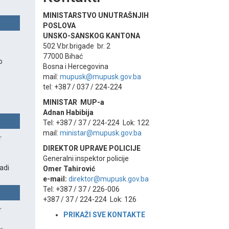
MINISTARSTVO UNUTRAŠNJIH
POSLOVA
UNSKO-SANSKOG KANTONA
502 V.br.brigade br. 2
77000 Bihać
o
Bosna i Hercegovina
mail:
mupusk@mupusk.gov.ba
tel: +387 / 037 / 224-224
MINISTAR MUP-a
Adnan Habibija
Tel: +387 / 37 / 224-224 Lok: 122
mail:
ministar@mupusk.gov.ba
r
DIREKTOR UPRAVE POLICIJE
Generalni inspektor policije
adi
Omer Tahirović
e-mail:
direktor@mupusk.gov.ba
Tel: +387 / 37 / 226-006
+387 / 37 / 224-224 Lok: 126
r
PRIKAŽI SVE KONTAKT
E