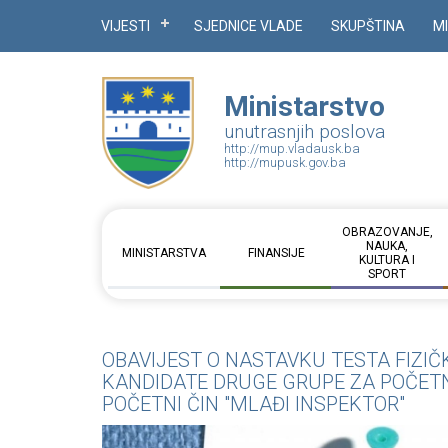
VIJESTI
SJEDNICE VLADE
SKUPŠTINA
M
Ministarstvo
unutrasnjih poslova
http://mup.vladausk.ba
http://mupusk.gov.ba
OBRAZOVANJE,
NAUKA,
MINISTARSTVA
FINANSIJE
KULTURA I
SPORT
OBAVIJEST O NASTAVKU TESTA FIZIČ
KANDIDATE DRUGE GRUPE ZA POČETNI 
POČETNI ČIN "MLAĐI INSPEKTOR"