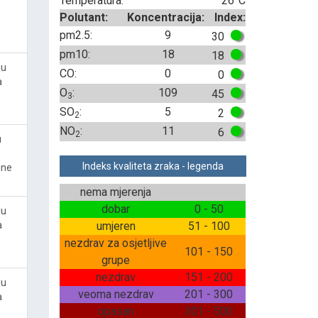
Temperatura:
26°C
Polutant:
Koncentracija:
Index:
pm2.5:
9
30
pm10:
18
18
ju
CO:
0
0
a
O
:
109
45
3
SO
:
5
2
2
NO
:
11
6
2
u
Indeks kvaliteta zraka - legenda
ine
nema mjerenja
dobar
0 - 50
ju
a
umjeren
51 - 100
nezdrav za osjetljive
101 - 150
grupe
nezdrav
151 - 200
ju
veoma nezdrav
201 - 300
a
opasan
301 - 500