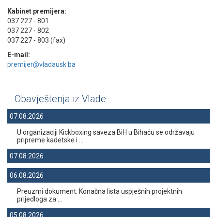
Kabinet premijera:
037 227 - 801
037 227 - 802
037 227 - 803 (fax)
E-mail:
premijer@vladausk.ba
Obavještenja iz Vlade
07.08.2026
U organizaciji Kickboxing saveza BiH u Bihaću se održavaju
pripreme kadetske i ...
07.08.2026
06.08.2026
Preuzmi dokument: Konačna lista uspješnih projektnih
prijedloga za ...
05.08.2026