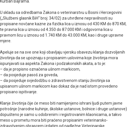
Kurban Bajrama.
U skladu sa odredbama Zakona o veterinarstvu u Bosni i Hercegovini
(„Službeni glasnik BiH“ broj: 34/02) za utvrđene nepravilnosti su
propisane novčane kazne za fizička lica u iznosu od 430 KM do 870 KM,
te pravna lica u iznosu od 4.350 do 87.000 KM i odgovorna lica u
pravnom licu u iznosu od 1.740 KM do 43.000 KM, kao i druge upravne
mjere.
Apeluje se na sve one koji obavljaju vjersku obavezu klanja dozvoljenih
životinja da se upoznaju s propisanim uslovima koje životinja mora
ispunjavati sa aspekta Zakona i podzakonskih akata, a to je:
– da je propisno označena ušnom markicom,
– da posjeduje pasoš za goveda,
– da posjeduje svjedodžbu o zdravstvenom stanju životinja sa
upisanom ušnom markicom kao dokaz da je nad istom provedeno
propisano ispitivanje.
Klanje životinja čije će meso biti namijenjeno ishrani ljudi putem javne
potrošnje (narodne kuhinje, školske ustanove, bolnice i druge ustanove)
dopušteno je samo u odobrenim i registrovanim klaonicama, a takvo
meso u prometu mora biti praćeno propisanim veterinarsko-
zdravstvenim obrascem izdatim od nadležne Veterinarske