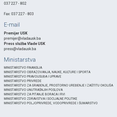
037 227 - 802
-
Fax: 037 227 - 803
E-mail
Premijer USK
premijer@vladausk.ba
Press služba Vlade USK
press@vladausk.ba
Ministarstva
MINISTARSTVO FINANSIJA
MINISTARSTVO OBRAZOVANJA, NAUKE, KULTURE I SPORTA
MINISTARSTVO PRAVOUSUĐA I UPRAVE
MINISTARSTVO PRIVREDE
MINISTARSTVO ZA GRAĐENJE, PROSTORNO UREĐENJE I ZAŠTITU OKOLIŠA
MINISTARSTVO UNUTRAŠNJIH POSLOVA
MINISTARSTVO ZA PITANJE BORACA I RVI
MINISTARSTVO ZDRAVSTVA I SOCIJALNE POLITIKE
MINISTARSTVO POLJOPRIVREDE, VODOPRIVREDE I ŠUMARSTVO