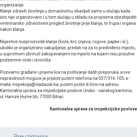
organizacije.
Klanje zdravih životinja u domaćinstvu obavljati samo u slučaju kada
isto nije organizovano i u tom slučaju u skladu sa propisima obezbijediti
veterinarsko-zdravstveni pregled životinje prije klanja, te trupa i organa
nakon klanja.
Nejestive nusproizvode klanja (kože, krv, crijeva, rogove, papke i sl.),
ukoliko je organizirano sakupljanje, predati na za to predviđeno mjesto,
u suprotnom zbrinuti zakopavanjem na mjesto na kojem nisu prisutne
podzemne vode i izvorišta.
Pozivamo građane i pravna lica na poštivanje datih preporuka, a sve
nepravilnosti moguće je prijaviti putem telefona na 037/316-105; e-
maila: inspekcija@vladausk.ba; putem pošte ili lično na adresu
Kantonalna uprava za inspekcijske poslove Unsko - sanskog kantona,
ul. Hamze Hume bb, 77000 Bihać.
Kantonalna uprava za inspekcijske poslove
Preuzimanja