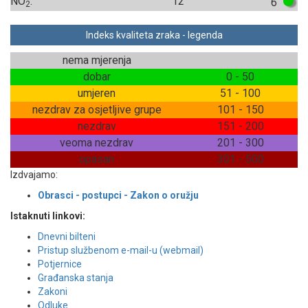
NO
:
12
6
2
Indeks kvaliteta zraka - legenda
nema mjerenja
dobar
0 - 50
umjeren
51 - 100
nezdrav za osjetljive grupe
101 - 150
nezdrav
151 - 200
veoma nezdrav
201 - 300
opasan
301 - 500
Izdvajamo:
Obrasci - postupci - Zakon o oružju
Istaknuti linkovi:
Dnevni bilteni
Pristup službenom e-mail-u (webmail)
Potjernice
Građanska stanja
Zakoni
Odluke