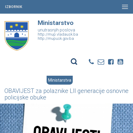
IZBORNIK
Ministarstvo
unutrasnjih poslova
http://mup.vladausk.ba
http://mupusk.gov.ba
Ministarstva
OBAVIJEST za polaznike LII generacije osnovne
policijske obuke