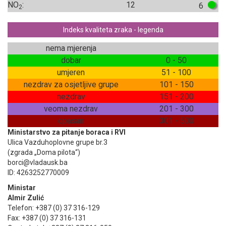
NO
:
12
6
2
Indeks kvaliteta zraka - legenda
nema mjerenja
dobar
0 - 50
umjeren
51 - 100
nezdrav za osjetljive grupe
101 - 150
nezdrav
151 - 200
veoma nezdrav
201 - 300
opasan
301 - 500
Ministarstvo za pitanje boraca i RVI
Ulica Vazduhoplovne grupe br.3
(zgrada „Doma pilota“)
borci@vladausk.ba
ID: 4263252770009
Ministar
Almir Zulić
Telefon: +387 (0) 37 316-129
Fax: +387 (0) 37 316-131