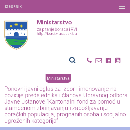
IZBORNIK
Ministarstvo
za pitanje boraca i RVI
http://borci.vladausk.ba
Ministarstva
Ponovni javni oglas za izbor i imenovanje na
pozicije predsjednika i članova Upravnog odbora
Javne ustanove “Kantonalni fond za pomoć u
stambenom zbrinjavanju i zapošljavanju
boračkih populacija, prognanih osoba i socijalno
ugroženih kategorija”