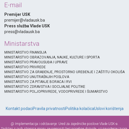
E-mail
Premijer USK
premijer@vladausk.ba
Press služba Vlade USK
press@vladausk.ba
Ministarstva
MINISTARSTVO FINANSIJA
MINISTARSTVO OBRAZOVANJA, NAUKE, KULTURE I SPORTA
MINISTARSTVO PRAVOUSUĐA I UPRAVE
MINISTARSTVO PRIVREDE
MINISTARSTVO ZA GRAĐENJE, PROSTORNO UREĐENJE I ZAŠTITU OKOLIŠA
MINISTARSTVO UNUTRAŠNJIH POSLOVA
MINISTARSTVO ZA PITANJE BORACA I RVI
MINISTARSTVO ZDRAVSTVA I SOCIJALNE POLITIKE
MINISTARSTVO POLJOPRIVREDE, VODOPRIVREDE I ŠUMARSTVO
Kontakt podaci
Pravila privatnosti
Politika kolačica
Uslovi korištenja
@ Implementacija i održavanje: Ured za zajedničke poslove Vlade USK-a.
Sadržaji s ovih stranica mogu se prenositi bez posebne dozvole, uz navođenje izvora.