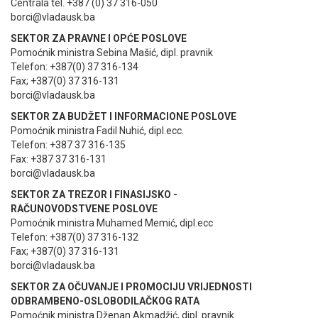
Centrala tel. +387 (0) 37 316-050
borci@vladausk.ba
SEKTOR ZA PRAVNE I OPĆE POSLOVE
Pomoćnik ministra Sebina Mašić, dipl. pravnik
Telefon: +387(0) 37 316-134
Fax; +387(0) 37 316-131
borci@vladausk.ba
SEKTOR ZA BUDŽET I INFORMACIONE POSLOVE
Pomoćnik ministra Fadil Nuhić, dipl.ecc.
Telefon: +387 37 316-135
Fax: +387 37 316-131
borci@vladausk.ba
SEKTOR ZA TREZOR I FINASIJSKO -
RAČUNOVODSTVENE POSLOVE
Pomoćnik ministra Muhamed Memić, dipl.ecc
Telefon: +387(0) 37 316-132
Fax; +387(0) 37 316-131
borci@vladausk.ba
SEKTOR ZA OČUVANJE I PROMOCIJU VRIJEDNOSTI
ODBRAMBENO-OSLOBODILAČKOG RATA
Pomoćnik ministra Dženan Akmadžić, dipl. pravnik