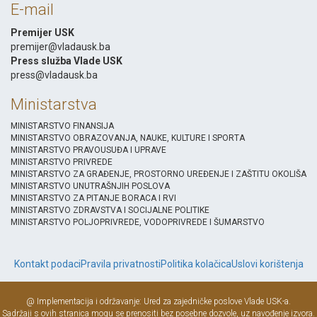
E-mail
Premijer USK
premijer@vladausk.ba
Press služba Vlade USK
press@vladausk.ba
Ministarstva
MINISTARSTVO FINANSIJA
MINISTARSTVO OBRAZOVANJA, NAUKE, KULTURE I SPORTA
MINISTARSTVO PRAVOUSUĐA I UPRAVE
MINISTARSTVO PRIVREDE
MINISTARSTVO ZA GRAĐENJE, PROSTORNO UREĐENJE I ZAŠTITU OKOLIŠA
MINISTARSTVO UNUTRAŠNJIH POSLOVA
MINISTARSTVO ZA PITANJE BORACA I RVI
MINISTARSTVO ZDRAVSTVA I SOCIJALNE POLITIKE
MINISTARSTVO POLJOPRIVREDE, VODOPRIVREDE I ŠUMARSTVO
Kontakt podaci
Pravila privatnosti
Politika kolačica
Uslovi korištenja
@ Implementacija i održavanje: Ured za zajedničke poslove Vlade USK-a.
Sadržaji s ovih stranica mogu se prenositi bez posebne dozvole, uz navođenje izvora.