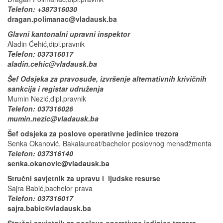
Telefon: +387316030
dragan.polimanac@vladausk.ba
Glavni kantonalni upravni inspektor
Aladin Ćehić,dipl.pravnik
Telefon: 037316017
aladin.cehic@vladausk.ba
Šef Odsjeka za pravosuđe, izvršenje alternativnih krivičnih
sankcija i registar udruženja
Mumin Nezić,dipl.pravnik
Telefon: 037316026
mumin.nezic@vladausk.ba
Šef odsjeka za poslove operativne jedinice trezora
Senka Okanović, Bakalaureat/bachelor poslovnog menadžmenta
Telefon: 037316140
senka.okanovic@vladausk.ba
Stručni savjetnik za upravu i ljudske resurse
Sajra Babić,bachelor prava
Telefon: 037316017
sajra.babic©vladausk.ba
Stručni savjetnik za poslove operativne jedinice trezora