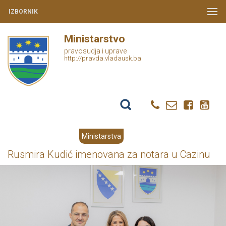
IZBORNIK
Ministarstvo
pravosudja i uprave
http://pravda.vladausk.ba
Ministarstva
Rusmira Kudić imenovana za notara u Cazinu