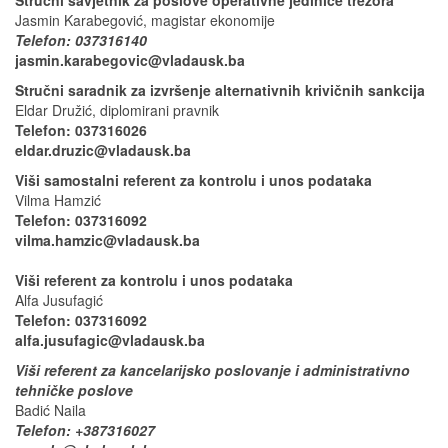
Jasmin Karabegović, magistar ekonomije
Telefon: 037316140
jasmin.karabegovic@vladausk.ba
Stručni saradnik za izvršenje alternativnih krivičnih sankcija
Eldar Družić, diplomirani pravnik
Telefon: 037316026
eldar.druzic@vladausk.ba
Viši samostalni referent za kontrolu i unos podataka
Vilma Hamzić
Telefon: 037316092
vilma.hamzic@vladausk.ba
Viši referent za kontrolu i unos podataka
Alfa Jusufagić
Telefon: 037316092
alfa.jusufagic@vladausk.ba
Viši referent za kancelarijsko poslovanje i administrativno
tehničke poslove
Badić Naila
Telefon: +387316027