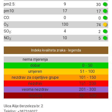
pm2.5:
9
30
pm10:
17
17
CO:
0
0
O
:
130
74
3
SO
:
4
2
2
NO
:
10
5
2
Indeks kvaliteta zraka - legenda
nema mjerenja
dobar
0 - 50
umjeren
51 - 100
nezdrav za osjetljive grupe
101 - 150
nezdrav
151 - 200
veoma nezdrav
201 - 300
opasan
301 - 500
Ulica Alije Đerzeleza br. 2
Telefon: +387316027