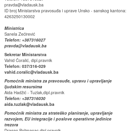
pravda@vladausk.ba
ID broj Ministarstva pravosuđa i uprave Unsko - sanskog kantona:
4263250130002
Ministrica
Sanela Zećirević
Telefon: +387316027
pravda@vladausk.ba
Sekretar Ministarstva
Vahid Ćoralić, dipl.pravnik
Telefon: 037/316-029
vahid.coralic@vladausk.ba
Pomoćnik ministra za pravosuđe, upravu i upravljanje
ljudskim resursima
Aida Hadžić - Tuzlak,dipl.pravnik
Telefon: +387316030
aida.tuzlak@vladausk.ba
Pomoćnik ministra za strateško planiranje, upravljanje
razvojem, EU integracije i poslove operativne jedinice
trezora
Dragan Polimanac,dipl.pravnik