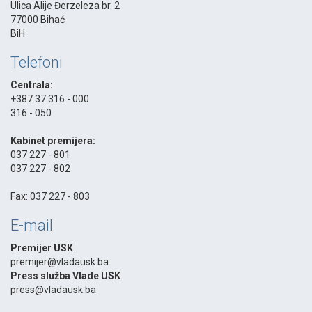
Ulica Alije Đerzeleza br. 2
77000 Bihać
BiH
Telefoni
Centrala:
+387 37 316 - 000
316 - 050
-
Kabinet premijera:
037 227 - 801
037 227 - 802
-
Fax: 037 227 - 803
E-mail
Premijer USK
premijer@vladausk.ba
Press služba Vlade USK
press@vladausk.ba