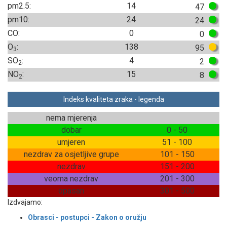
pm2.5:
14
47
pm10:
24
24
CO:
0
0
O
:
138
95
3
SO
:
4
2
2
NO
:
15
8
2
Indeks kvaliteta zraka - legenda
nema mjerenja
dobar
0 - 50
umjeren
51 - 100
nezdrav za osjetljive grupe
101 - 150
nezdrav
151 - 200
veoma nezdrav
201 - 300
opasan
301 - 500
Izdvajamo:
Obrasci - postupci - Zakon o oružju