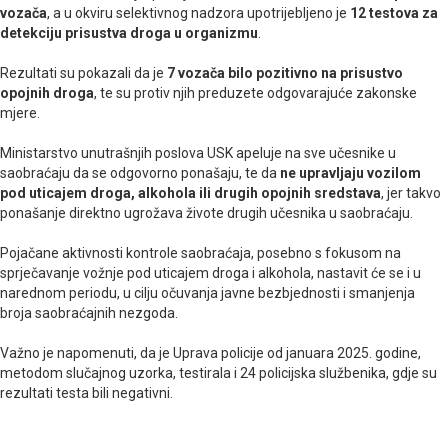
vozača
, a u okviru selektivnog nadzora upotrijebljeno je
12 testova za
detekciju prisustva droga u organizmu
.
Rezultati su pokazali da je
7 vozača bilo pozitivno na prisustvo
opojnih droga
, te su protiv njih preduzete odgovarajuće zakonske
mjere.
Ministarstvo unutrašnjih poslova USK apeluje na sve učesnike u
saobraćaju da se odgovorno ponašaju, te da
ne upravljaju vozilom
pod uticajem droga, alkohola ili drugih opojnih sredstava
, jer takvo
ponašanje direktno ugrožava živote drugih učesnika u saobraćaju.
Pojačane aktivnosti kontrole saobraćaja, posebno s fokusom na
sprječavanje vožnje pod uticajem droga i alkohola, nastavit će se i u
narednom periodu, u cilju očuvanja javne bezbjednosti i smanjenja
broja saobraćajnih nezgoda.
Važno je napomenuti, da je Uprava policije od januara 2025. godine,
metodom slučajnog uzorka, testirala i 24 policijska službenika, gdje su
rezultati testa bili negativni.