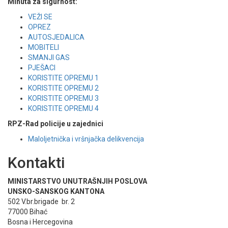
Minuta za sigurnost:
VEŽI SE
OPREZ
AUTOSJEDALICA
MOBITELI
SMANJI GAS
PJEŠACI
KORISTITE OPREMU 1
KORISTITE OPREMU 2
KORISTITE OPREMU 3
KORISTITE OPREMU 4
RPZ-Rad policije u zajednici
Maloljetnička i vršnjačka delikvencija
Kontakti
MINISTARSTVO UNUTRAŠNJIH POSLOVA
UNSKO-SANSKOG KANTONA
502 V.br.brigade br. 2
77000 Bihać
Bosna i Hercegovina