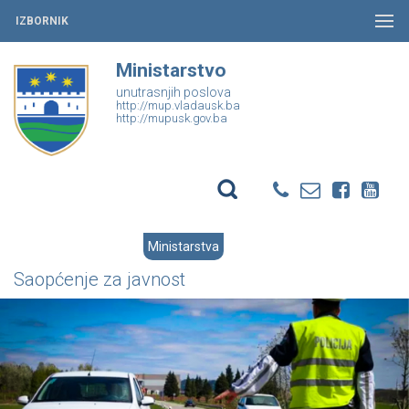
IZBORNIK
Ministarstvo
unutrasnjih poslova
http://mup.vladausk.ba
http://mupusk.gov.ba
Ministarstva
Saopćenje za javnost