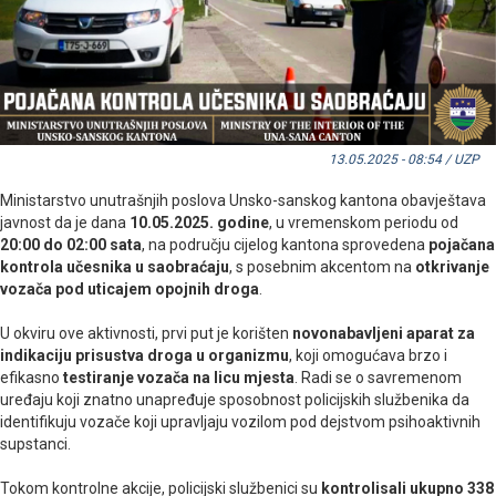
13.05.2025 - 08:54 / UZP
Ministarstvo unutrašnjih poslova Unsko-sanskog kantona obavještava
javnost da je dana
10.05.2025. godine
, u vremenskom periodu od
20:00 do 02:00 sata
, na području cijelog kantona sprovedena
pojačana
kontrola učesnika u saobraćaju
, s posebnim akcentom na
otkrivanje
vozača pod uticajem opojnih droga
.
U okviru ove aktivnosti, prvi put je korišten
novonabavljeni aparat za
indikaciju prisustva droga u organizmu
, koji omogućava brzo i
efikasno
testiranje vozača na licu mjesta
. Radi se o savremenom
uređaju koji znatno unapređuje sposobnost policijskih službenika da
identifikuju vozače koji upravljaju vozilom pod dejstvom psihoaktivnih
supstanci.
Tokom kontrolne akcije, policijski službenici su
kontrolisali ukupno 338