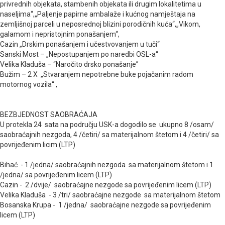
privrednih objekata, stambenih objekata ili drugim lokalitetima u
naseljima“,„Paljenje papirne ambalaže i kućnog namještaja na
zemljišnoj parceli u neposrednoj blizini porodičnih kuća“,„Vikom,
galamom i nepristojnim ponašanjem“,
Cazin „Drskim ponašanjem i učestvovanjem u tuči“
Sanski Most – „Nepostupanjem po naredbi OSL-a“
Velika Kladuša – “Naročito drsko ponašanje”
Bužim – 2 X „Stvaranjem nepotrebne buke pojačanim radom
motornog vozila“ ,
BEZBJEDNOST SAOBRAĆAJA
U protekla 24 sata na području USK-a dogodilo se ukupno 8 /osam/
saobraćajnih nezgoda, 4 /četiri/ sa materijalnom štetom i 4 /četiri/ sa
povrijeđenim licim (LTP)
Bihać - 1 /jedna/ saobraćajnih nezgoda sa materijalnom štetom i 1
/jedna/ sa povrijeđenim licem (LTP)
Cazin - 2 /dvije/ saobraćajne nezgode sa povrijeđenim licem (LTP)
Velika Kladuša - 3 /tri/ saobraćajne nezgode sa materijalnom štetom
Bosanska Krupa - 1 /jedna/ saobraćajne nezgode sa povrijeđenim
licem (LTP)