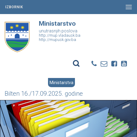
IZBORNIK
Ministarstvo
unutrasnjih poslova
http://mup.vladausk.ba
http://mupusk.gov.ba
Ministarstva
Bilten 16./17.09.2025. godine