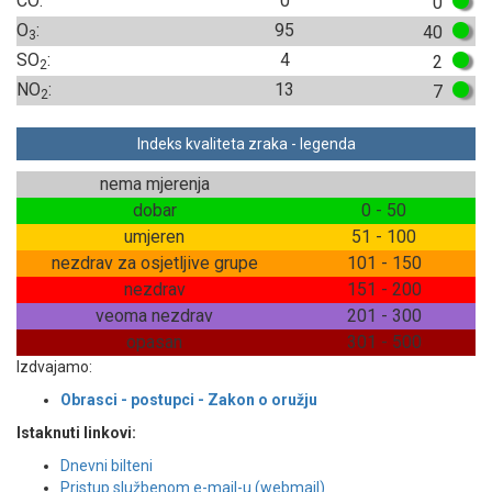
CO:
0
0
O
:
95
40
3
SO
:
4
2
2
NO
:
13
7
2
Indeks kvaliteta zraka - legenda
nema mjerenja
dobar
0 - 50
umjeren
51 - 100
nezdrav za osjetljive grupe
101 - 150
nezdrav
151 - 200
veoma nezdrav
201 - 300
opasan
301 - 500
Izdvajamo:
Obrasci - postupci - Zakon o oružju
Istaknuti linkovi:
Dnevni bilteni
Pristup službenom e-mail-u (webmail)