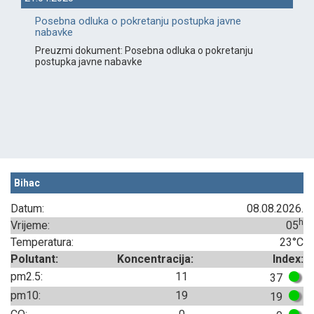
Posebna odluka o pokretanju postupka javne
nabavke
Preuzmi dokument: Posebna odluka o pokretanju
postupka javne nabavke
Bihac
Datum:
08.08.2026.
h
Vrijeme:
05
Temperatura:
23°C
Polutant:
Koncentracija:
Index:
pm2.5:
11
37
pm10:
19
19