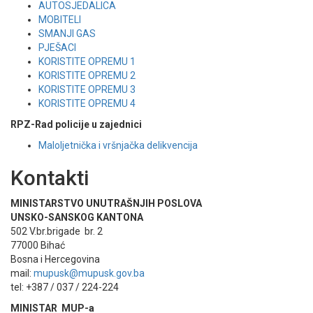
AUTOSJEDALICA
MOBITELI
SMANJI GAS
PJEŠACI
KORISTITE OPREMU 1
KORISTITE OPREMU 2
KORISTITE OPREMU 3
KORISTITE OPREMU 4
RPZ-Rad policije u zajednici
Maloljetnička i vršnjačka delikvencija
Kontakti
MINISTARSTVO UNUTRAŠNJIH POSLOVA
UNSKO-SANSKOG KANTONA
502 V.br.brigade br. 2
77000 Bihać
Bosna i Hercegovina
mail:
mupusk@mupusk.gov.ba
tel: +387 / 037 / 224-224
MINISTAR MUP-a