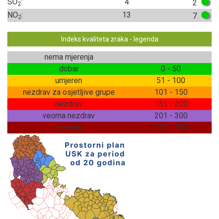
SO
:
4
2
2
NO
:
13
7
2
Indeks kvaliteta zraka - legenda
nema mjerenja
dobar
0 - 50
umjeren
51 - 100
nezdrav za osjetljive grupe
101 - 150
nezdrav
151 - 200
veoma nezdrav
201 - 300
opasan
301 - 500