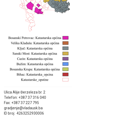
Ulica Alije Đerzeleza br. 2
Telefon: +387 37 316 040
Fax: +387 37 227 795
gradjenje@vladausk.ba
ID broj: 4263252930006