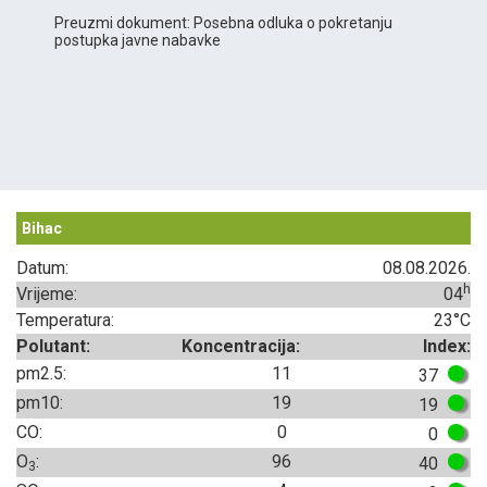
Preuzmi dokument: Posebna odluka o pokretanju
postupka javne nabavke
Bihac
Datum:
08.08.2026.
h
Vrijeme:
04
Temperatura:
23°C
Polutant:
Koncentracija:
Index:
pm2.5:
11
37
pm10:
19
19
CO:
0
0
O
:
96
40
3