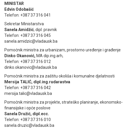
MINISTAR
Edvin Odobašić
Telefon: +387 37 316 041
Sekretar Ministarstva
Sanela Amidžić
, dipl. pravnik
Telefon: +387 37 316 045
sanela.amidzic@vladausk.ba
Pomoćnik ministra za urbanizam, prostorno uređenje i građenje
Dinko Okanović,
MA dip.ing.arh,
Telefon: +387 37 316 012
dinko.okanovic@vladausk.ba
Pomoćnik ministra za zaštitu okoliša i komunalne djelatnosti
Mersija TALIĆ, dipl.ing.rudarastva
Telefon: +387 37 316 042
mersija.talic@vladausk.ba
Pomoćnik ministra za projekte, strateško planiranje, ekonomsko-
finansijske i opće poslove
Sanela Družić, dipl.ecc.
Telefon: +387 37 316 010
sanela.druzic@vladausk.ba