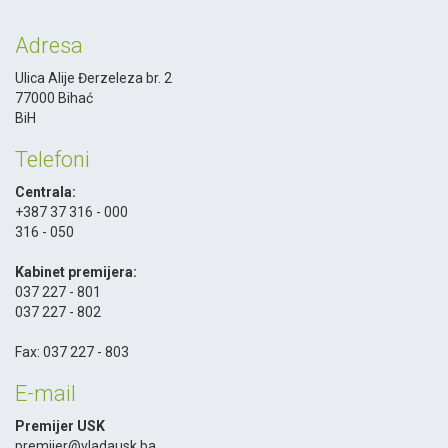
Adresa
Ulica Alije Đerzeleza br. 2
77000 Bihać
BiH
Telefoni
Centrala:
+387 37 316 - 000
316 - 050
-
Kabinet premijera:
037 227 - 801
037 227 - 802
-
Fax: 037 227 - 803
E-mail
Premijer USK
premijer@vladausk.ba