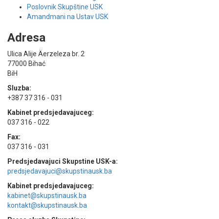
Poslovnik Skupštine USK
Amandmani na Ustav USK
Adresa
Ulica Alije Äerzeleza br. 2
77000 Bihać
BiH
Sluzba:
+387 37 316 - 031
Kabinet predsjedavajuceg:
037 316 - 022
Fax:
037 316 - 031
Predsjedavajuci Skupstine USK-a:
predsjedavajuci@skupstinausk.ba
Kabinet predsjedavajuceg:
kabinet@skupstinausk.ba
kontakt@skupstinausk.ba