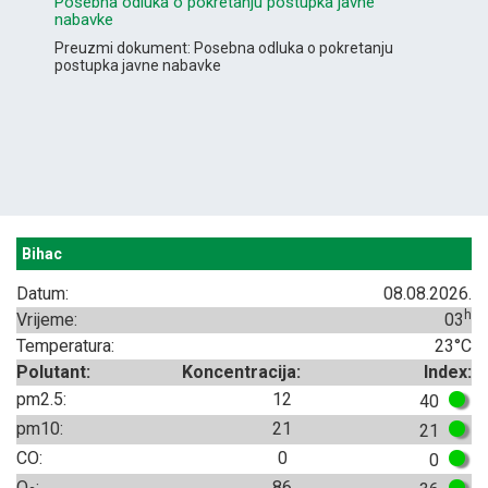
Posebna odluka o pokretanju postupka javne
nabavke
Preuzmi dokument: Posebna odluka o pokretanju
postupka javne nabavke
Bihac
Datum:
08.08.2026.
h
Vrijeme:
03
Temperatura:
23°C
Polutant:
Koncentracija:
Index:
pm2.5:
12
40
pm10:
21
21
CO:
0
0
O
:
86