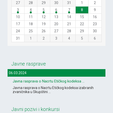
27
28
29
30
31
1
2
3
4
5
6
7
8
9
10
11
12
13
14
15
16
17
18
19
20
21
22
23
24
25
26
27
28
29
30
31
1
2
3
4
5
6
Javne rasprave
06.03.2024
Javna rasprava o Nacrtu Etičkog kodeksa ...
Javna rasprava o Nacrtu Etičkog kodeksa izabranih
zvaničnika u Skupštini ...
Javni pozivi i konkursi