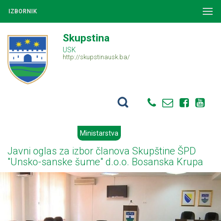
IZBORNIK
Skupstina
USK
http://skupstinausk.ba/
Ministarstva
Javni oglas za izbor članova Skupštine ŠPD
"Unsko-sanske šume" d.o.o. Bosanska Krupa