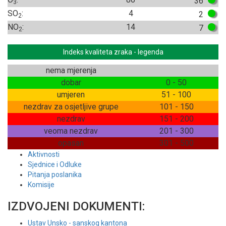
36
3
SO
:
4
2
2
NO
:
14
7
2
Indeks kvaliteta zraka - legenda
nema mjerenja
dobar
0 - 50
umjeren
51 - 100
nezdrav za osjetljive grupe
101 - 150
nezdrav
151 - 200
veoma nezdrav
201 - 300
opasan
301 - 500
Aktivnosti
Sjednice i Odluke
Pitanja poslanika
Komisije
IZDVOJENI DOKUMENTI:
Ustav Unsko - sanskog kantona