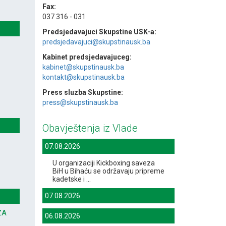
Fax:
037 316 - 031
Predsjedavajuci Skupstine USK-a:
predsjedavajuci@skupstinausk.ba
Kabinet predsjedavajuceg:
kabinet@skupstinausk.ba
kontakt@skupstinausk.ba
Press sluzba Skupstine:
press@skupstinausk.ba
Obavještenja iz Vlade
07.08.2026
U organizaciji Kickboxing saveza
BiH u Bihaću se održavaju pripreme
kadetske i ...
07.08.2026
ZA
06.08.2026