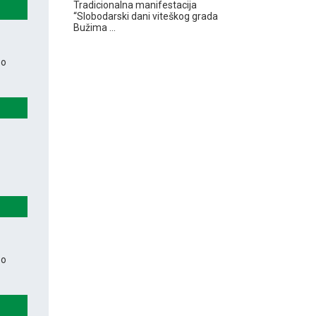
Tradicionalna manifestacija
“Slobodarski dani viteškog grada
Bužima ...
 o
 o