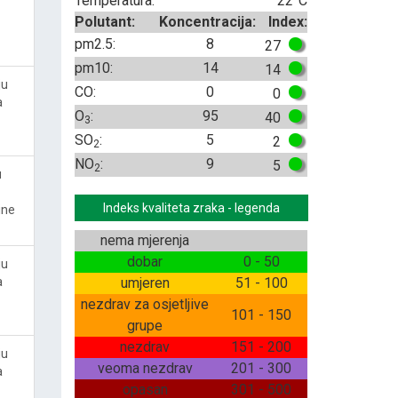
Temperatura:
22°C
Polutant:
Koncentracija:
Index:
pm2.5:
8
27
pm10:
14
14
ju
CO:
0
0
a
O
:
95
40
3
SO
:
5
2
2
NO
:
9
5
2
u
Indeks kvaliteta zraka - legenda
ine
nema mjerenja
dobar
0 - 50
ju
a
umjeren
51 - 100
nezdrav za osjetljive
101 - 150
grupe
nezdrav
151 - 200
ju
veoma nezdrav
201 - 300
a
opasan
301 - 500