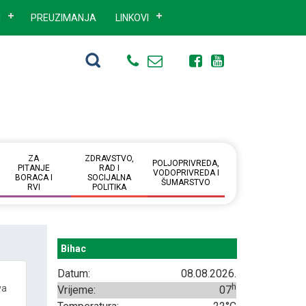
I
PREUZIMANJA
LINKOVI
ZA
ZDRAVSTVO,
POLJOPRIVREDA,
PITANJE
RAD I
VODOPRIVREDA I
BORACA I
SOCIJALNA
ŠUMARSTVO
RVI
POLITIKA
Bihac
Datum:
08.08.2026.
h
va
Vrijeme:
07