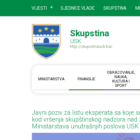
VIJESTI
SJEDNICE VLADE
SKUPŠTINA
M
Skupstina
USK
http://skupstinausk.ba/
OBRAZOVANJE,
NAUKA,
MINISTARSTVA
FINANSIJE
KULTURA I
SPORT
Javni poziv za listu eksperata sa koje s
kod vršenja skupštinskog nadzora nad 
Ministarstava unutrašnjih poslova USK 