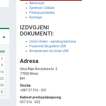
Aktivnosti
Sjednice i Odluke
Pitanja poslanika
Komisije
IZDVOJENI
DOKUMENTI:
Ustav Unsko - sanskog kantona
Poslovnik Skupštine USK
Amandmani na Ustav USK
NED
2
Adresa
9
Ulica Alije Äerzeleza br. 2
16
77000 Bihać
BiH
23
30
Sluzba:
+387 37 316 - 031
6
Kabinet predsjedavajuceg:
037 316 - 022