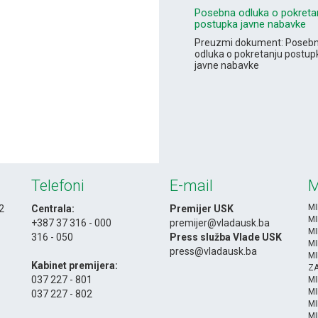
Posebna odluka o pokreta
postupka javne nabavke
Preuzmi dokument: Poseb
odluka o pokretanju postup
javne nabavke
Telefoni
E-mail
M
MI
 2
Centrala:
Premijer USK
MI
+387 37 316 - 000
premijer@vladausk.ba
MI
316 - 050
Press služba Vlade USK
MI
-
press@vladausk.ba
MI
Kabinet premijera:
ZA
037 227 - 801
M
MI
037 227 - 802
MI
-
MI