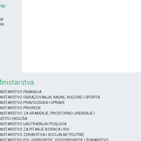
nju
na
ka
inistarstva
NISTARSTVO FINANSIJA
NISTARSTVO OBRAZOVANJA, NAUKE, KULTURE I SPORTA
NISTARSTVO PRAVOUSUĐA I UPRAVE
NISTARSTVO PRIVREDE
NISTARSTVO ZA GRAĐENJE, PROSTORNO UREĐENJE I
ŠTITU OKOLIŠA
INISTARSTVO UNUTRAŠNJIH POSLOVA
NISTARSTVO ZA PITANJE BORACA I RVI
NISTARSTVO ZDRAVSTVA I SOCIJALNE POLITIKE
NISTARSTVO POLJOPRIVREDE, VODOPRIVREDE I ŠUMARSTVO