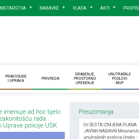
INISTARSTVA
NABAVKE
VLADA
AKTI
PROPIS
GRAĐENJE,
UNUTRAŠNJI
PRAVOSUĐE
PRIVREDA
PROSTORNO
POSLOVI
I UPRAVA
UREĐENJE
MUP
e imenuje ad hoc tijelo
Preuzimanja
zakonitošću rada
i Uprave policije USK
ŠESTA IZMJENA PLANA
JAVNIH NABAVKI Ministarst
unutrašnjih poslova Unsko -